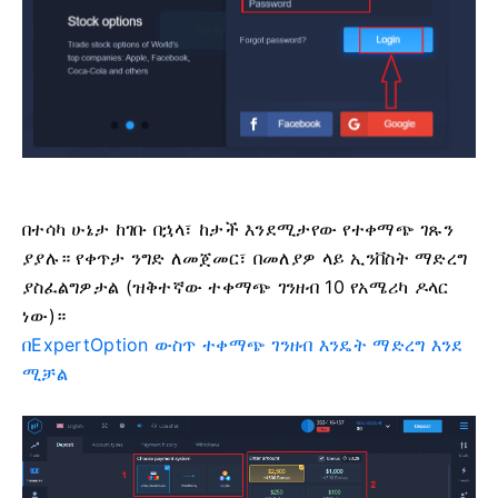
በተሳካ ሁኔታ ከገቡ በኋላ፣ ከታች እንደሚታየው የተቀማጭ ገጹን
ያያሉ። የቀጥታ ንግድ ለመጀመር፣ በመለያዎ ላይ ኢንቨስት ማድረግ
ያስፈልግዎታል (ዝቅተኛው ተቀማጭ ገንዘብ 10 የአሜሪካ ዶላር
ነው)።
በExpertOption ውስጥ ተቀማጭ ገንዘብ እንዴት ማድረግ እንደ
ሚቻል