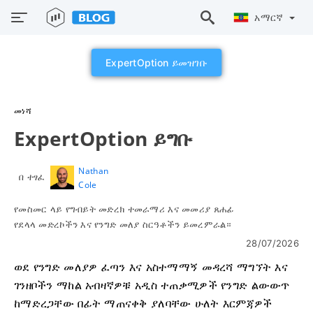
አማርኛ
ExpertOption ይመዝገቡ
መነሻ
ExpertOption ይግቡ
Nathan
በ ተፃፈ
Cole
የመስመር ላይ የግብይት መድረክ ተመራማሪ እና መመሪያ ጸሐፊ
የደላላ መድረኮችን እና የንግድ መለያ ስርዓቶችን ይመረምራል።
28/07/2026
ወደ የንግድ መለያዎ ፈጣን እና አስተማማኝ መዳረሻ ማግኘት እና
ገንዘቦችን ማከል አብዛኛዎቹ አዲስ ተጠቃሚዎች የንግድ ልውውጥ
ከማድረጋቸው በፊት ማጠናቀቅ ያለባቸው ሁለት እርምጃዎች