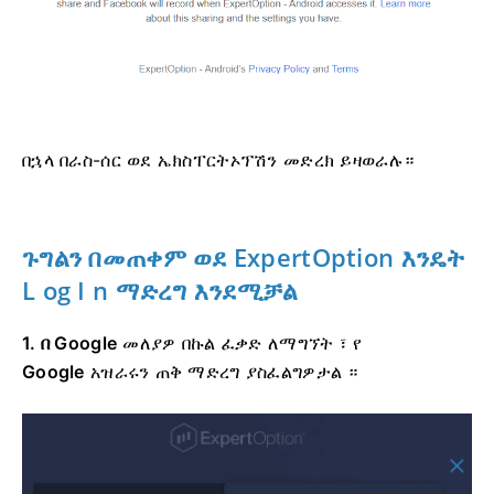
በኋላ በራስ-ሰር ወደ ኤክስፐርትኦፕሽን መድረክ ይዛወራሉ።
ጉግልን በመጠቀም ወደ ExpertOption
እንዴት
L
og I n ማድረግ እንደሚቻል
1. በ Google
መለያዎ በኩል ፈቃድ ለማግኘት ፣ የ
Google
አዝራሩን
ጠቅ ማድረግ ያስፈልግዎታል ።