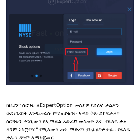
ከዚያም ስርዓቱ ለExpertOption መለያዎ የይለፍ ቃልዎን
ወደነበረበት እንዲመልሱ የሚጠየቁበት አዲስ ቅጽ ይከፍታል።
ስርዓቱን ተገቢውን የኢሜይል አድራሻ መስጠት እና "የይለፍ ቃል
ዳግም አስጀምር" የሚለውን ጠቅ ማድረግ ያስፈልግዎታል። የይለፍ
ቃሉን ዳግም ለማስጀመር