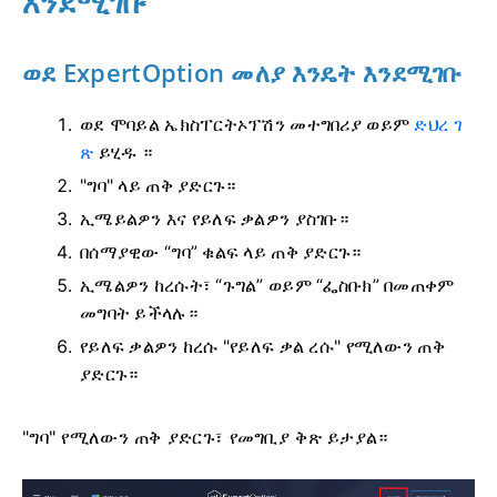
እንደሚገቡ
ወደ ExpertOption መለያ እንዴት እንደሚገቡ
ወደ ሞባይል ኤክስፐርትኦፕሽን መተግበሪያ ወይም
ድህረ ገ
ጽ
ይሂዱ ።
"ግባ" ላይ ጠቅ ያድርጉ።
ኢሜይልዎን እና የይለፍ ቃልዎን ያስገቡ።
በሰማያዊው “ግባ” ቁልፍ ላይ ጠቅ ያድርጉ።
ኢሜልዎን ከረሱት፣ “ጉግል” ወይም “ፌስቡክ” በመጠቀም
መግባት ይችላሉ።
የይለፍ ቃልዎን ከረሱ "የይለፍ ቃል ረሱ" የሚለውን ጠቅ
ያድርጉ።
"ግባ" የሚለውን ጠቅ ያድርጉ፣ የመግቢያ ቅጽ ይታያል።