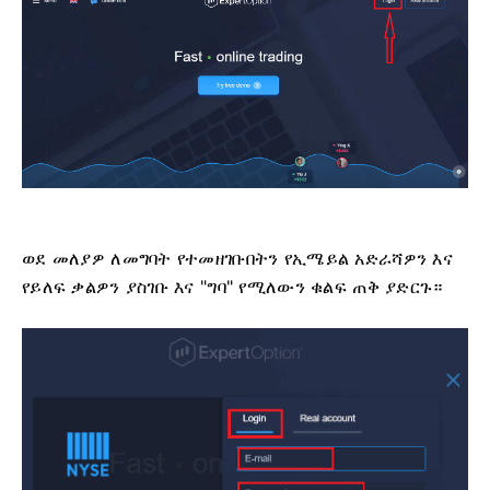
ወደ መለያዎ ለመግባት የተመዘገቡበትን የኢሜይል አድራሻዎን እና
የይለፍ ቃልዎን ያስገቡ እና "ግባ" የሚለውን ቁልፍ ጠቅ ያድርጉ።