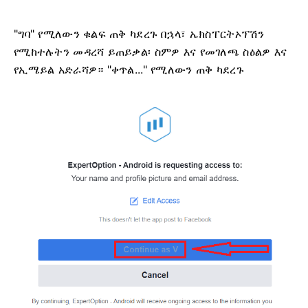
"ግባ" የሚለውን ቁልፍ ጠቅ ካደረጉ በኋላ፣ ኤክስፐርትኦፕሽን
የሚከተሉትን መዳረሻ ይጠይቃል፡ ስምዎ እና የመገለጫ ስዕልዎ እና
የኢሜይል አድራሻዎ። "ቀጥል..." የሚለውን ጠቅ ካደረጉ