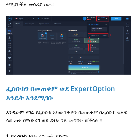
የሚያስችል መሳሪያ ነው።
ፌስቡክን በመጠቀም ወደ ExpertOption
እንዴት እንደሚገቡ
እንዲሁም የግል የፌስቡክ አካውንትዎን በመጠቀም በፌስቡክ ቁልፍ
ላይ ጠቅ በማድረግ ወደ ድህረ ገጹ መግባት ይችላሉ።
1.
የፌስቡክ
አዝራሩን ጠቅ ያድርጉ