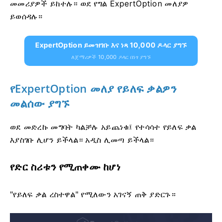
መመሪያዎች ይከተሉ። ወደ የግል ExpertOption መለያዎ
ይወሰዳሉ።
ExpertOption ይመዝገቡ እና ነጻ 10,000 ዶላር ያግኙ
ለጀማሪዎች 10,000 ዶላር በነፃ ያግኙ
የExpertOption መለያ የይለፍ ቃልዎን
መልሰው ያግኙ
ወደ መድረኩ መግባት ካልቻሉ አይጨነቁ፤ የተሳሳተ የይለፍ ቃል
እያስገቡ ሊሆን ይችላል። አዲስ ሊመጣ ይችላል።
የድር ስሪቱን የሚጠቀሙ ከሆነ
"የይለፍ ቃል ረስተዋል" የሚለውን አገናኝ ጠቅ ያድርጉ።