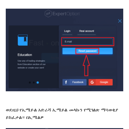
ወደዚህ የኢሜይል አድራሻ ኢሜይል መላኩን የሚገልጽ ማሳወቂያ
ይከፈታል። በኢሜልዎ