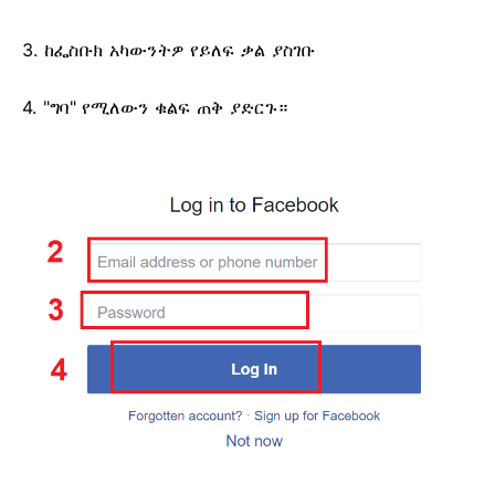
3. ከፌስቡክ አካውንትዎ የይለፍ ቃል ያስገቡ
4. "ግባ" የሚለውን ቁልፍ ጠቅ ያድርጉ።