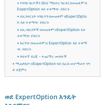
የባንክ ካርዶችን (ቪዛ/ ማስተር ካርድ) በመጠቀም በ
ExpertOption ላይ ተቀማጭ ያድርጉ
በኢንተርኔት ባንኪንግ በመጠቀም በExpertOptio
n ላይ ተቀማጭ ያድርጉ
በኢ-ክፍያዎች በመጠቀም በExpertOption ላይ
ተቀማጭ ያድርጉ
ክሪፕቶ በመጠቀም በ ExpertOption ላይ ተቀማ
ጭ ያድርጉ
ከፍተኛ ደረጃ - ተጨማሪ መብቶች
ማጠቃለያ፡ በExpertOption ላይ በራስ መተማመን ንግ
ድ ይጀምሩ
ወደ ExpertOption እንዴት