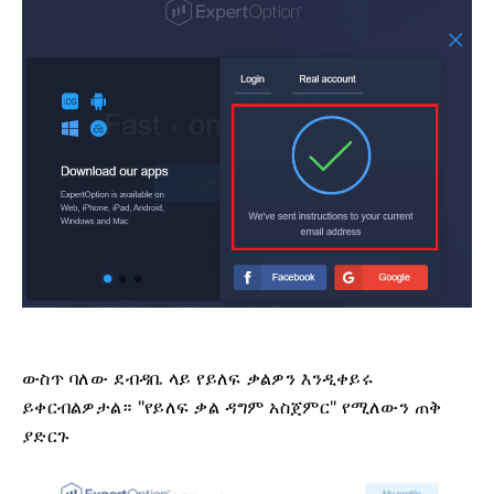
ውስጥ ባለው ደብዳቤ ላይ የይለፍ ቃልዎን እንዲቀይሩ
ይቀርብልዎታል። "የይለፍ ቃል ዳግም አስጀምር" የሚለውን ጠቅ
ያድርጉ