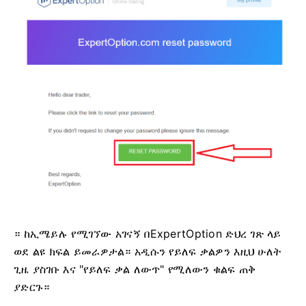
። ከኢሜይሉ የሚገኘው አገናኝ በExpertOption ድህረ ገጽ ላይ
ወደ ልዩ ክፍል ይመራዎታል። አዲሱን የይለፍ ቃልዎን እዚህ ሁለት
ጊዜ ያስገቡ እና "የይለፍ ቃል ለውጥ" የሚለውን ቁልፍ ጠቅ
ያድርጉ።