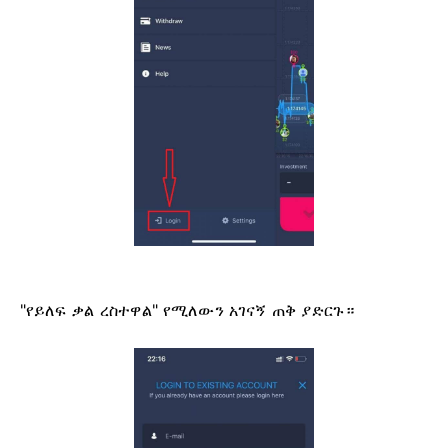
"የይለፍ ቃል ረስተዋል" የሚለውን አገናኝ ጠቅ ያድርጉ።