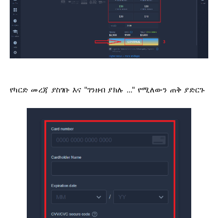
የካርድ መረጃ ያስገቡ እና "ገንዘብ ያክሉ ..." የሚለውን ጠቅ ያድርጉ