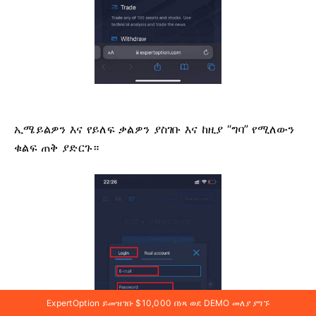
ኢሜይልዎን እና የይለፍ ቃልዎን ያስገቡ እና ከዚያ “ግባ” የሚለውን
ቁልፍ ጠቅ ያድርጉ።
ExpertOption ይመዝገቡ $10,000 በነጻ ወደ DEMO መለያ ያግኙ