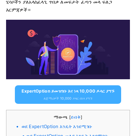
ሂሳቦችን ያለአላስፈላጊ ጥበቃ ለመፍታት ፈጣን መላ ፍለጋ
እርምጃዎች።
ExpertOption ይመዝገቡ እና ነጻ 10,000 ዶላር ያግኙ
ለጀማሪዎች 10,000 ዶላር በነፃ ያግኙ
ማውጫ
ደብቅ
[
]
ወደ ExpertOption እንዴት እንደሚገቡ
ወደ ExpertOption መለያ እንዴት እንደሚገቡ