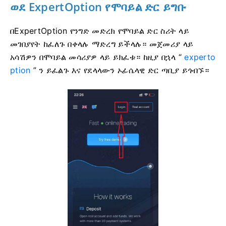
ወደ ExpertOption የሞባይል ድር
ይግቡ
በExpertOption የንግድ መድረክ የሞባይል ድር ስሪት ላይ
መገበያየት ከፈለጉ በቀላሉ ማድረግ ይችላሉ። መጀመሪያ ላይ
አሳሽዎን በሞባይል መሳሪያዎ ላይ ይክፈቱ። ከዚያ በኋላ “
experto
ption
” ን ይፈልጉ እና የደላላውን ኦፊሴላዊ ድር ጣቢያ ይጎብኙ።