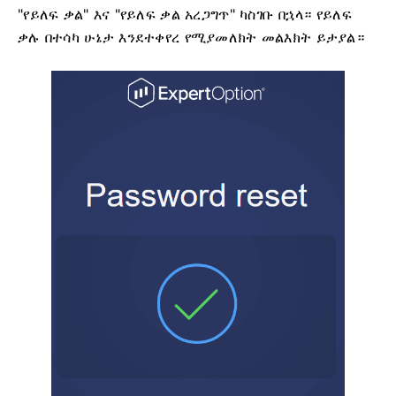
"የይለፍ ቃል" እና "የይለፍ ቃል አረጋግጥ" ካስገቡ በኋላ። የይለፍ
ቃሉ በተሳካ ሁኔታ እንደተቀየረ የሚያመለክት መልእክት ይታያል።