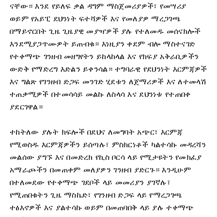
ናቸው። እንደ የይለፍ ቃል ዳግም ማስጀመሪያዎች፣ የመሣሪያ
ወይም የአይፒ ደህንነት ፍተሻዎች እና የመለያዎ ማረጋገጫ
በማይኖርበት ጊዜ ጊዜያዊ መያዣዎች ያሉ የተለመዱ መሰናክሎች
እንደሚያጋጥሙዎት ይጠብቁ። እነዚያን ቀደም ብሎ ማስተናገድ
የተቀማጭ ገንዘብ መዘግየትን ይከላከላል እና የክፍያ አቅራቢዎችን
ውድቅ የማድረግ እድልን ይቀንሳል። ተግባራዊ የደህንነት እርምጃዎች
እና ግልጽ የገንዘብ ድጋፍ መንገድ ሂደቱን ለጀማሪዎች እና ለተመላሽ
ተጠቃሚዎች በተመሳሳይ መልኩ ለስላሳ እና ደህንነቱ የተጠበቀ
ያደርገዋል።
ተከትለው ያሉት ክፍሎች በደህና ለመግባት አጭር፣ እርምጃ
የሚወስዱ እርምጃዎችን ይሰጣሉ፣ ምስክርነቶች ካልተሳኩ መዳረሻን
መልሰው ያግኙ እና በመድረክ የኪስ ቦርሳ ላይ የሚታዩትን የመክፈያ
አማራጮችን በመጠቀም መለያዎን ገንዘብ ያድርጉ። እንዲሁም
በተለመደው የተቀማጭ ገደቦች ላይ መመሪያን ያገኛሉ፣
የሚጠበቁትን ጊዜ ማስኬድ፣ የገንዘብ ድጋፍ ላይ የማረጋገጫ
ተፅእኖዎች እና ያልተሳኩ ወይም በመጠባበቅ ላይ ያሉ ተቀማጭ