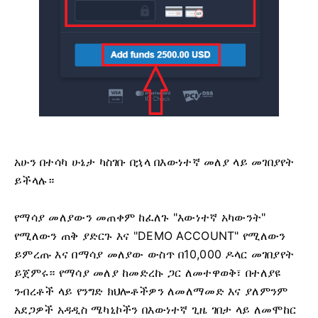
አሁን በተሳካ ሁኔታ ካስገቡ በኋላ በእውነተኛ መለያ ላይ መገበያየት
ይችላሉ።
የማሳያ መለያውን መጠቀም ከፈለጉ "እውነተኛ አካውንት"
የሚለውን ጠቅ ያድርጉ እና "DEMO ACCOUNT" የሚለውን
ይምረጡ እና በማሳያ መለያው ውስጥ በ10,000 ዶላር መገበያየት
ይጀምሩ። የማሳያ መለያ ከመድረኩ ጋር ለመተዋወቅ፣ በተለያዩ
ንብረቶች ላይ የንግድ ክህሎቶችዎን ለመለማመድ እና ያለምንም
አደጋዎች አዳዲስ ሜካኒኮችን በእውነተኛ ጊዜ ገበታ ላይ ለመሞከር