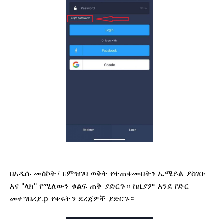
በአዲሱ መስኮት፣ በምዝገባ ወቅት የተጠቀሙበትን ኢሜይል ያስገቡ
እና "ላክ" የሚለውን ቁልፍ ጠቅ ያድርጉ። ከዚያም እንደ የድር
መተግበሪያ.p የቀሩትን ደረጃዎች ያድርጉ።