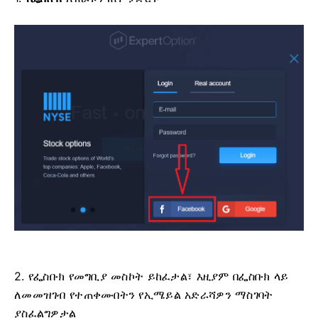
2. የፌስቡክ የመግቢያ መስኮት ይከፈታል፣ እዚያም በፌስቡክ ላይ
ለመመዝገብ የተጠቀሙበትን የኢሜይል አድራሻዎን ማስገባት
ያስፈልግዎታል