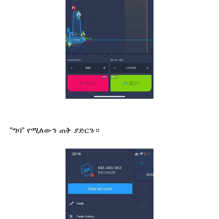
"ግባ" የሚለውን ጠቅ ያድርጉ።