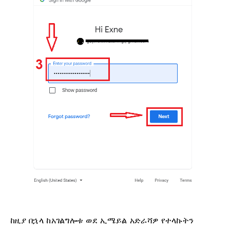
ከዚያ በኋላ ከአገልግሎቱ ወደ ኢሜይል አድራሻዎ የተላኩትን