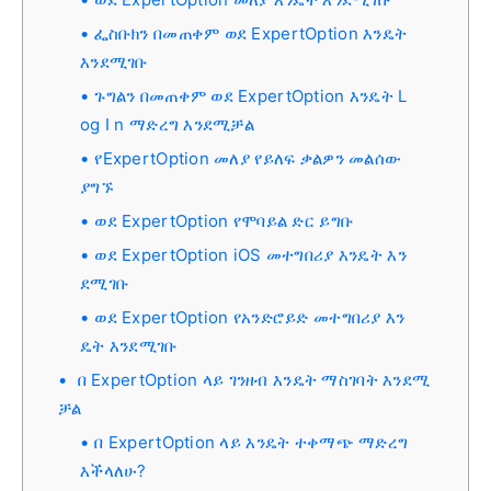
ፌስቡክን በመጠቀም ወደ ExpertOption እንዴት
እንደሚገቡ
ጉግልን በመጠቀም ወደ ExpertOption እንዴት L
og I n ማድረግ እንደሚቻል
የExpertOption መለያ የይለፍ ቃልዎን መልሰው
ያግኙ
ወደ ExpertOption የሞባይል ድር ይግቡ
ወደ ExpertOption iOS መተግበሪያ እንዴት እን
ደሚገቡ
ወደ ExpertOption የአንድሮይድ መተግበሪያ እን
ዴት እንደሚገቡ
በ ExpertOption ላይ ገንዘብ እንዴት ማስገባት እንደሚ
ቻል
በ ExpertOption ላይ እንዴት ተቀማጭ ማድረግ
እችላለሁ?