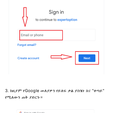
3. ከዚያም የGoogle መለያዎን የይለፍ ቃል ያስገቡ እና "ቀጣይ"
የሚለውን ጠቅ ያድርጉ።