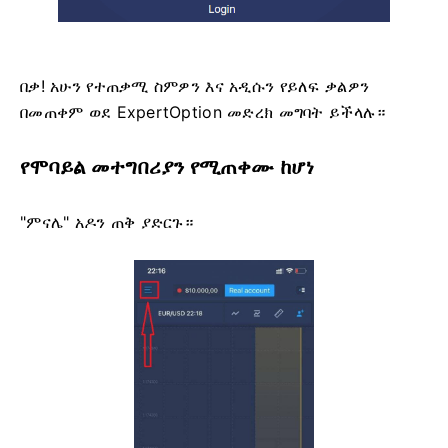
በቃ! አሁን የተጠቃሚ ስምዎን እና አዲሱን የይለፍ ቃልዎን
በመጠቀም ወደ ExpertOption መድረክ መግባት ይችላሉ።
የሞባይል መተግበሪያን የሚጠቀሙ ከሆነ
"ምናሌ" አዶን ጠቅ ያድርጉ።