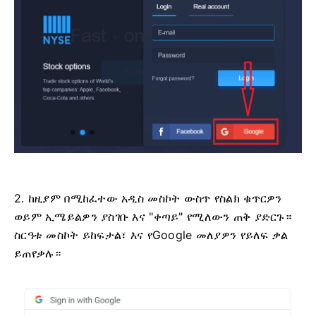
2. ከዚያም በሚከፈተው አዲስ መስኮት ውስጥ የስልክ ቁጥርዎን
ወይም ኢሜይልዎን ያስገቡ እና "ቀጣይ" የሚለውን ጠቅ ያድርጉ።
ስርዓቱ መስኮት ይከፍታል፣ እና የGoogle መለያዎን የይለፍ ቃል
ይጠየቃሉ።