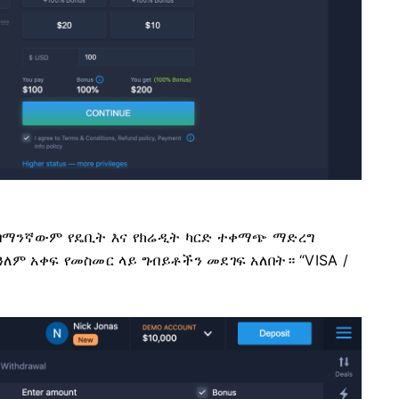
፣ በማንኛውም የዴቢት እና የክሬዲት ካርድ ተቀማጭ ማድረግ
ዓለም አቀፍ የመስመር ላይ ግብይቶችን መደገፍ አለበት። “VISA /