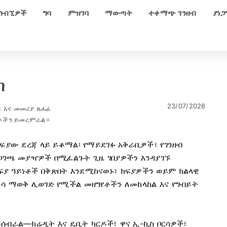
ጎብኚዎች
ግባ
ምዝገባ
ማውጣት
ተቀማጭ ገንዘብ
ያነጋ
ብ
23/07/2026
 እና መመሪያ ጸሐፊ
ዓቶችን ይመረምራል።
ፍያው ደረጃ ላይ ይቆማል፡ የማይደገፉ አቅራቢዎች፣ የገንዘብ
ረጋገጫ መያዣዎች በሚፈልጉት ጊዜ ገበያዎችን እንዳያገኙ
ያ ዓይነቶች በቅጽበት እንደሚከናወኑ፣ ክፍያዎችን ወይም ክልላዊ
ሳ ማወቅ ሊወገድ የሚችል መዘግየቶችን ለመከላከል እና የግብይት
ሰብራል—ክሬዲት እና ዴቢት ካርዶች፣ ዋና ኢ-ኪስ ቦርሳዎች፣