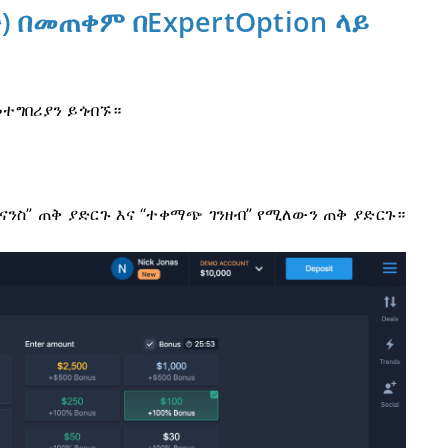
) በመጠቀም በExpertOption ላይ
መተግበሪያን ይጎብኙ።
ይናንስ” ጠቅ ያድርጉ እና “ተቀማጭ ገንዘብ” የሚለውን ጠቅ ያድርጉ።