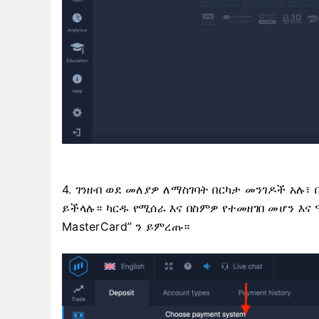
4. ገንዘብ ወደ መለያዎ ለማስገባት በርካታ መንገዶች አሉ
ይችላሉ። ካርዱ የሚሰራ እና በስምዎ የተመዘገበ መሆን እና 
MasterCard” ን ይምረጡ።