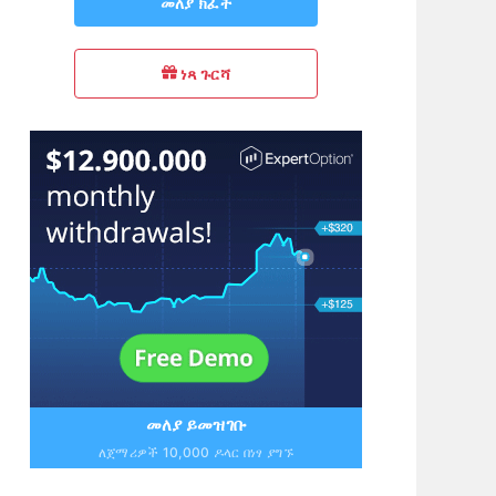
መለያ ክፈት
ነጻ ጉርሻ
መለያ ይመዝገቡ
ለጀማሪዎች 10,000 ዶላር በነፃ ያግኙ