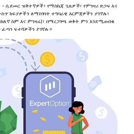
ች - ሲደመር ዝቅተኛዎች፣ የማስኬጃ ጊዜዎች፣ የምንዛሪ ድጋፍ እና
ውስጥ ክፍያዎችን ለማስገባት ተግባራዊ እርምጃዎችን ያገኛሉ፣
ክክለኛ ስም እና ምንዛሬ)፣ በማረጋገጫ ወቅት ምን እንደሚጠብቁ
ት ፈጣን ፍተሻዎችን ያገኛሉ።