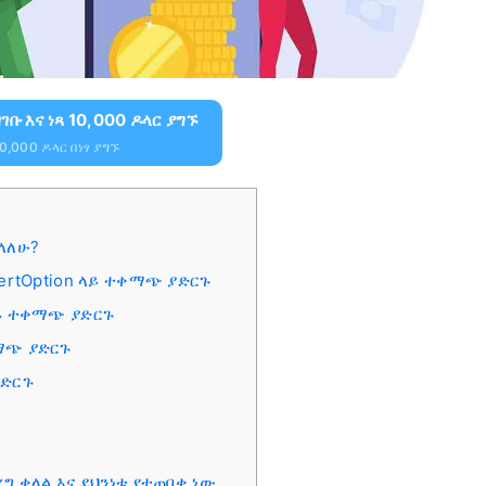
ገቡ እና ነጻ 10,000 ዶላር ያግኙ
,000 ዶላር በነፃ ያግኙ
ችላለሁ?
pertOption ላይ ተቀማጭ ያድርጉ
ላይ ተቀማጭ ያድርጉ
ቀማጭ ያድርጉ
ያድርጉ
ግ ቀላል እና ደህንነቱ የተጠበቀ ነው