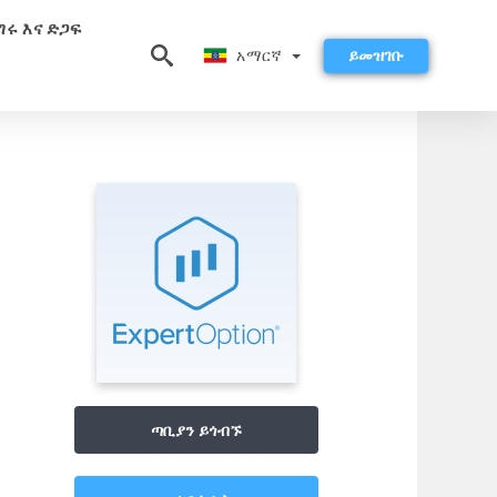
ግሩ እና ድጋፍ
አማርኛ
አማርኛ
ይመዝገቡ
ጣቢያን ይጎብኙ