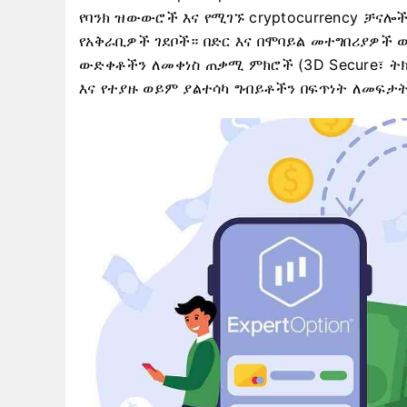
የባንክ ዝውውሮች እና የሚገኙ cryptocurrency ቻናሎ
የአቅራቢዎች ገደቦች። በድር እና በሞባይል መተግበሪያዎች 
ውድቀቶችን ለመቀነስ ጠቃሚ ምክሮች (3D Secure፣ ት
እና የተያዙ ወይም ያልተሳካ ግብይቶችን በፍጥነት ለመፍታ