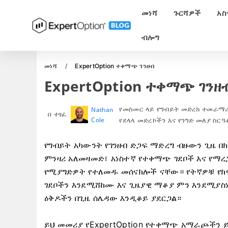
መነሻ
ጉርሻዎች
አስ
ብሎግ
መነሻ
ExpertOption ተቀማጭ ገንዘብ
ExpertOption ተቀማጭ ገንዘ
የመስመር ላይ የግብይት መድረክ ተመራማሪ
Nathan
በ ተፃፈ
Cole
የደላላ መድረኮችን እና የንግድ መለያ ስር
የግብይት አካውንት የገንዘብ ድጋፍ ማድረግ ብዙውን ጊዜ በክ
ምንዛሪ አለመዛመድ፣ አነስተኛ የተቀማጭ ገደቦች እና የማ
የሚያግድዎት የተለመዱ መሰናክሎች ናቸው። የትኛዎቹ የክፍ
ገደቦችን እንደሚሸከሙ እና ጊዜያዊ ማቆያ ምን እንደሚያስነ
ዕቅዶችን በጊዜ ሰሌዳው እንዲቆይ ያደርጋል።
ይህ መመሪያ የExpertOption የተቀማጭ አማራጮችን ይ