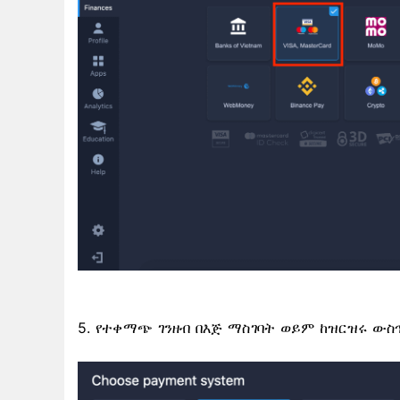
5. የተቀማጭ ገንዘብ በእጅ ማስገባት ወይም ከዝርዝሩ ው