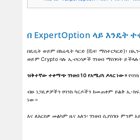
በ ExpertOption ላይ እንዴት
በዴቢት ወይም በክሬዲት ካርድ (ቪዛ፣ ማስተርካርድ)፣ በኢንተር
ወይም Crypto ባሉ ኢ-ቦርሳዎች ገንዘብ ማስገባት ይችላሉ
ዝቅተኛው ተቀማጭ ገንዘብ 10 የአሜሪካ ዶላር ነው።
የባንክ
ብዙ ነጋዴዎቻችን የባንክ ካርዶችን ከመጠቀም ይልቅ ኢ-
ነው።
እና ለእርስዎ መልካም ዜና አለን፡ ገንዘብ ሲያስገቡ ምንም አ