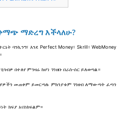
 ተቀማጭ ማድረግ እችላለሁ?
ኔት ባንኪንግ፣ እንደ Perfect Money፣ Skrill፣ WebMoney
።
 ሂሳብዎ በተለየ ምንዛሬ ከሆነ ገንዘቡ በራስ-ሰር ይለወጣል።
ክፍያዎችን መጠቀም ይመርጣሉ ምክንያቱም ገንዘብ ለማውጣት ፈጣን
ይነት ክፍያ አናስከፍልም።