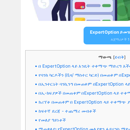
ExpertOption ይመዝ
ለጀማሪዎች 10
ማውጫ
ደብቅ
[
]
በ ExpertOption ላይ እንዴት ተቀማጭ ማድረግ እ
የባንክ ካርዶችን (ቪዛ/ ማስተር ካርድ) በመጠቀም በEx
በኢንተርኔት ባንኪንግ በመጠቀም በExpertOption 
በኢ-ክፍያዎች በመጠቀም በExpertOption ላይ ተ
ክሪፕቶ በመጠቀም በ ExpertOption ላይ ተቀማጭ 
ከፍተኛ ደረጃ - ተጨማሪ መብቶች
የመለያ ዓይነቶች
ማጠቃለያ፡ የExpertOption መለያዎን ፋይናንስ ማድረ