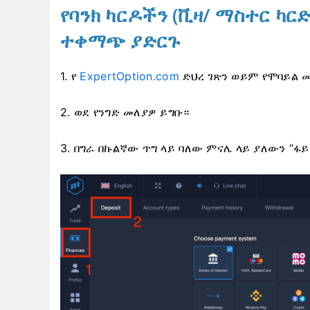
የባንክ ካርዶችን (ቪዛ/ ማስተር
ካርድ
ተቀማጭ ያድርጉ
1. የ
ExpertOption.com
ድህረ ገጽን ወይም የሞባይል 
2. ወደ የንግድ መለያዎ ይግቡ።
3. በግራ በኩልኛው ጥግ ላይ ባለው ምናሌ ላይ ያለውን “ፋ