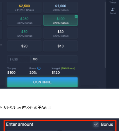
ስጥ አንዱን መምረጥ ይችላሉ።