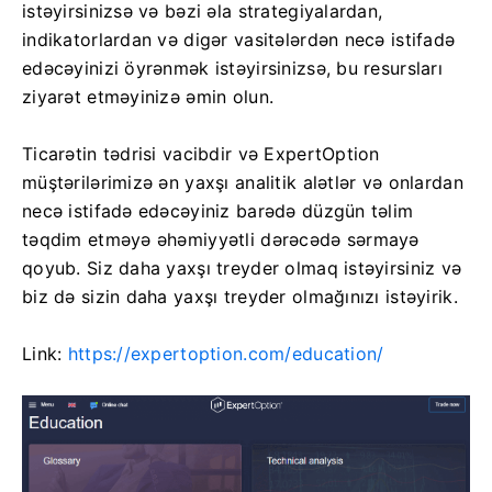
istəyirsinizsə və bəzi əla strategiyalardan,
indikatorlardan və digər vasitələrdən necə istifadə
edəcəyinizi öyrənmək istəyirsinizsə, bu resursları
ziyarət etməyinizə əmin olun.
Ticarətin tədrisi vacibdir və ExpertOption
müştərilərimizə ən yaxşı analitik alətlər və onlardan
necə istifadə edəcəyiniz barədə düzgün təlim
təqdim etməyə əhəmiyyətli dərəcədə sərmayə
qoyub. Siz daha yaxşı treyder olmaq istəyirsiniz və
biz də sizin daha yaxşı treyder olmağınızı istəyirik.
Link:
https://expertoption.com/education/