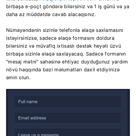
birbaşa e-poçt göndərə bilərsiniz və 1 iş günü və ya
daha az müddətdə cavab alacaqsınız.
Nümayəndənin sizinlə telefonla əlaqə saxlamasını
istəyirsinizsə, sadəcə əlaqə formasını doldura
bilərsiniz və müvafiq ixtisaslı dəstək heyəti üzvü
birbaşa sizinlə əlaqə saxlayacaq. Sadəcə formanın
"mesaj mətni" sahəsinə ehtiyac duyduğunuz yardım
növü haqqında bəzi məlumatları daxil etdiyinizə
əmin olun.