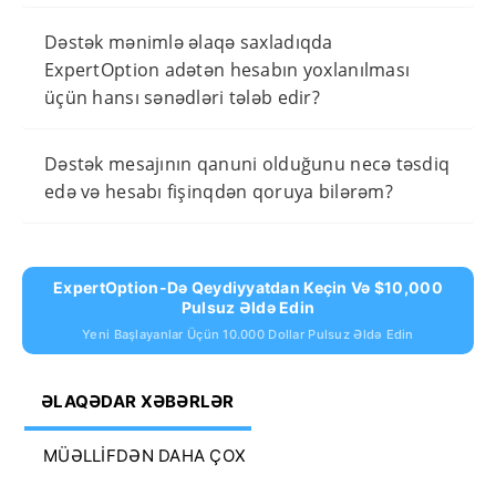
Dəstək mənimlə əlaqə saxladıqda
ExpertOption adətən hesabın yoxlanılması
üçün hansı sənədləri tələb edir?
Dəstək mesajının qanuni olduğunu necə təsdiq
edə və hesabı fişinqdən qoruya bilərəm?
ExpertOption-Də Qeydiyyatdan Keçin Və $10,000
Pulsuz Əldə Edin
Yeni Başlayanlar Üçün 10.000 Dollar Pulsuz Əldə Edin
ƏLAQƏDAR XƏBƏRLƏR
MÜƏLLIFDƏN DAHA ÇOX