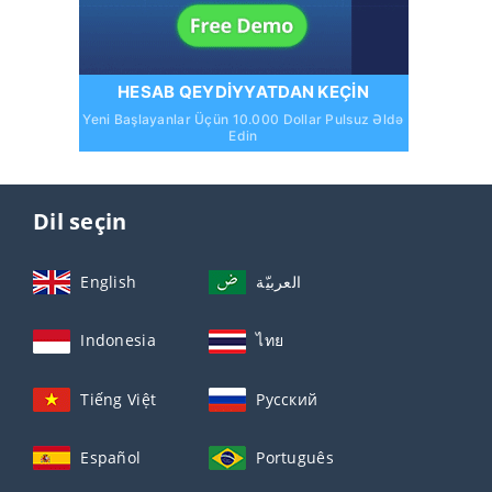
HESAB QEYDIYYATDAN KEÇIN
Yeni Başlayanlar Üçün 10.000 Dollar Pulsuz Əldə
Edin
Dil seçin
English
العربيّة
Indonesia
ไทย
Tiếng Việt
Русский
Español
Português