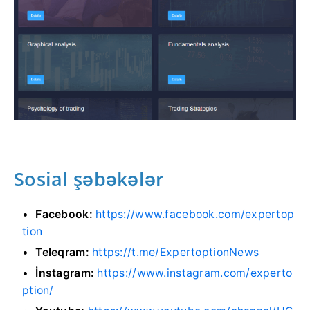
Sosial şəbəkələr
Facebook:
https://www.facebook.com/expertop
tion
Teleqram:
https://t.me/ExpertoptionNews
İnstagram:
https://www.instagram.com/experto
ption/