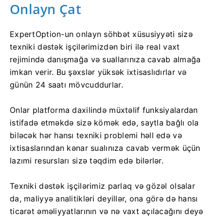
Onlayn Çat
ExpertOption-un onlayn söhbət xüsusiyyəti sizə
texniki dəstək işçilərimizdən biri ilə real vaxt
rejimində danışmağa və suallarınıza cavab almağa
imkan verir. Bu şəxslər yüksək ixtisaslıdırlar və
günün 24 saatı mövcuddurlar.
Onlar platforma daxilində müxtəlif funksiyalardan
istifadə etməkdə sizə kömək edə, saytla bağlı ola
biləcək hər hansı texniki problemi həll edə və
ixtisaslarından kənar sualınıza cavab vermək üçün
lazımi resursları sizə təqdim edə bilərlər.
Texniki dəstək işçilərimiz parlaq və gözəl olsalar
da, maliyyə analitikləri deyillər, ona görə də hansı
ticarət əməliyyatlarının və nə vaxt açılacağını deyə