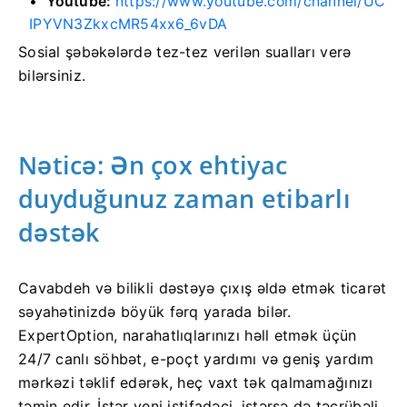
Youtube:
https://www.youtube.com/channel/UC
IPYVN3ZkxcMR54xx6_6vDA
Sosial şəbəkələrdə tez-tez verilən sualları verə
bilərsiniz.
Nəticə: Ən çox ehtiyac
duyduğunuz zaman etibarlı
dəstək
Cavabdeh və bilikli dəstəyə çıxış əldə etmək ticarət
səyahətinizdə böyük fərq yarada bilər.
ExpertOption, narahatlıqlarınızı həll etmək üçün
24/7 canlı söhbət, e-poçt yardımı və geniş yardım
mərkəzi təklif edərək, heç vaxt tək qalmamağınızı
təmin edir. İstər yeni istifadəçi, istərsə də təcrübəli