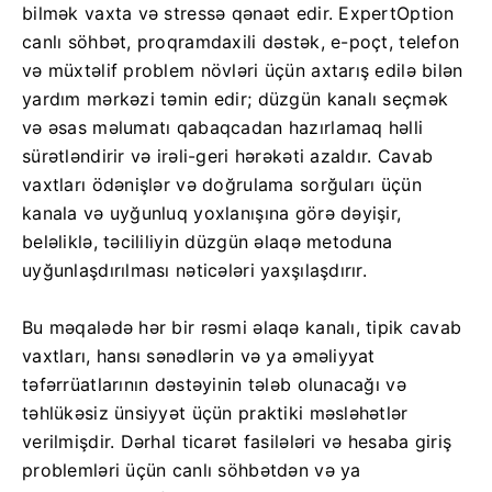
bilmək vaxta və stressə qənaət edir. ExpertOption
canlı söhbət, proqramdaxili dəstək, e-poçt, telefon
və müxtəlif problem növləri üçün axtarış edilə bilən
yardım mərkəzi təmin edir; düzgün kanalı seçmək
və əsas məlumatı qabaqcadan hazırlamaq həlli
sürətləndirir və irəli-geri hərəkəti azaldır. Cavab
vaxtları ödənişlər və doğrulama sorğuları üçün
kanala və uyğunluq yoxlanışına görə dəyişir,
beləliklə, təcililiyin düzgün əlaqə metoduna
uyğunlaşdırılması nəticələri yaxşılaşdırır.
Bu məqalədə hər bir rəsmi əlaqə kanalı, tipik cavab
vaxtları, hansı sənədlərin və ya əməliyyat
təfərrüatlarının dəstəyinin tələb olunacağı və
təhlükəsiz ünsiyyət üçün praktiki məsləhətlər
verilmişdir. Dərhal ticarət fasilələri və hesaba giriş
problemləri üçün canlı söhbətdən və ya