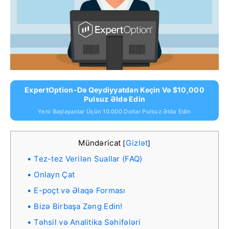
ExpertOption-Də Qeydiyyatdan Keçin Və $10,000
Pulsuz Əldə Edin
Yeni Başlayanlar Üçün 10.000 Dollar Pulsuz Əldə Edin
Mündəricat
Gizlət
[
]
Tez-tez Verilən Suallar (FAQ)
Onlayn Çat
E-poçt və Əlaqə Forması
Bizə Birbaşa Zəng Edin!
Təhsil və Analitika Səhifələri