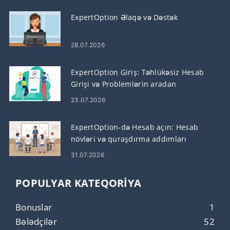
ExpertOption Əlaqə və Dəstək
28.07.2026
ExpertOption Giriş: Təhlükəsiz Hesab
Girişi və Problemlərin aradan
qaldırılması
23.07.2026
ExpertOption-də Hesab açın: Hesab
növləri və quraşdırma addımları
31.07.2026
POPULYAR KATEQORIYA
Bonuslar
1
Bələdçilər
52