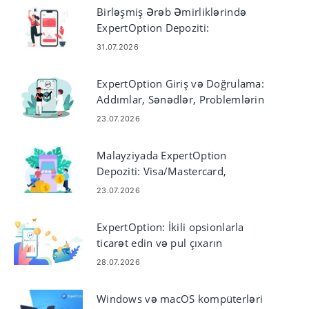
Birləşmiş Ərəb Əmirliklərində
ExpertOption Depoziti:
Visa/Mastercard, E-ödənişlər və
31.07.2026
Kripto
ExpertOption Giriş və Doğrulama:
Addımlar, Sənədlər, Problemlərin
aradan qaldırılması
23.07.2026
Malayziyada ExpertOption
Depoziti: Visa/Mastercard,
E‑Payments & Crypto
23.07.2026
ExpertOption: İkili opsionlarla
ticarət edin və pul çıxarın
28.07.2026
Windows və macOS kompüterləri