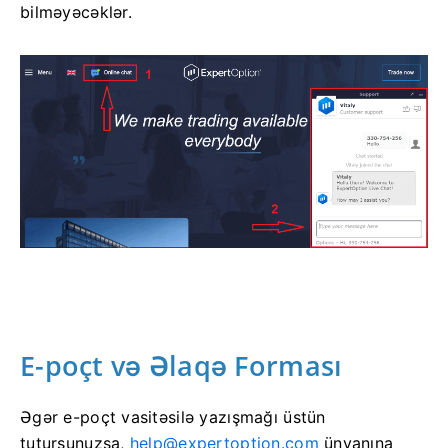
bilməyəcəklər.
E-poçt və Əlaqə Forması
Əgər e-poçt vasitəsilə yazışmağı üstün
tutursunuzsa,
help@expertoption.com
ünvanına