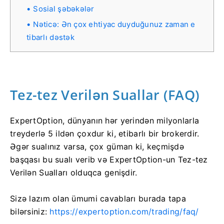
Sosial şəbəkələr
Nəticə: Ən çox ehtiyac duyduğunuz zaman e
tibarlı dəstək
Tez-tez Verilən Suallar (FAQ)
ExpertOption, dünyanın hər yerindən milyonlarla
treyderlə 5 ildən çoxdur ki, etibarlı bir brokerdir.
Əgər sualınız varsa, çox güman ki, keçmişdə
başqası bu sualı verib və ExpertOption-un Tez-tez
Verilən Sualları olduqca genişdir.
Sizə lazım olan ümumi cavabları burada tapa
bilərsiniz:
https://expertoption.com/trading/faq/