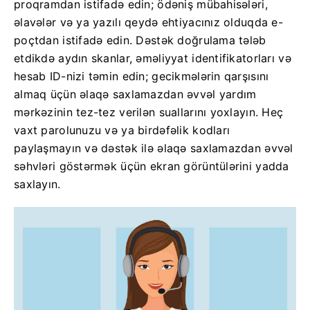
proqramdan istifadə edin; ödəniş mübahisələri,
əlavələr və ya yazılı qeydə ehtiyacınız olduqda e-
poçtdan istifadə edin. Dəstək doğrulama tələb
etdikdə aydın skanlar, əməliyyat identifikatorları və
hesab ID-nizi təmin edin; gecikmələrin qarşısını
almaq üçün əlaqə saxlamazdan əvvəl yardım
mərkəzinin tez-tez verilən suallarını yoxlayın. Heç
vaxt parolunuzu və ya birdəfəlik kodları
paylaşmayın və dəstək ilə əlaqə saxlamazdan əvvəl
səhvləri göstərmək üçün ekran görüntülərini yadda
saxlayın.