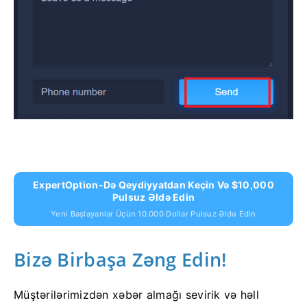
ExpertOption-Də Qeydiyyatdan Keçin Və $10,000
Pulsuz Əldə Edin
Yeni Başlayanlar Üçün 10.000 Dollar Pulsuz Əldə Edin
Bizə Birbaşa Zəng Edin!
Müştərilərimizdən xəbər almağı sevirik və həll