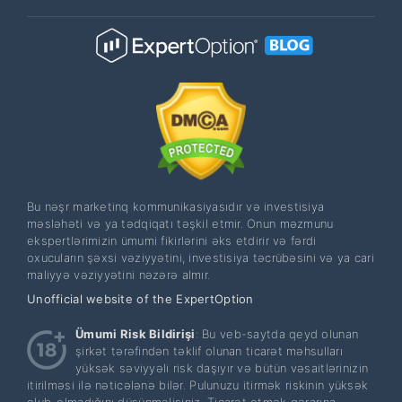
Bu nəşr marketinq kommunikasiyasıdır və investisiya
məsləhəti və ya tədqiqatı təşkil etmir. Onun məzmunu
ekspertlərimizin ümumi fikirlərini əks etdirir və fərdi
oxucuların şəxsi vəziyyətini, investisiya təcrübəsini və ya cari
maliyyə vəziyyətini nəzərə almır.
Unofficial website of the ExpertOption
Ümumi Risk Bildirişi
: Bu veb-saytda qeyd olunan
şirkət tərəfindən təklif olunan ticarət məhsulları
yüksək səviyyəli risk daşıyır və bütün vəsaitlərinizin
itirilməsi ilə nəticələnə bilər. Pulunuzu itirmək riskinin yüksək