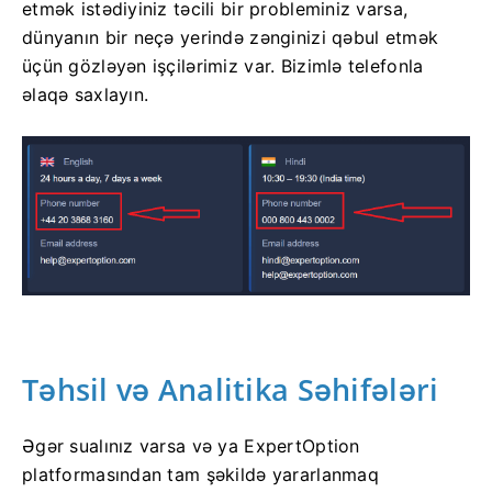
etmək istədiyiniz təcili bir probleminiz varsa,
dünyanın bir neçə yerində zənginizi qəbul etmək
üçün gözləyən işçilərimiz var. Bizimlə telefonla
əlaqə saxlayın.
Təhsil və Analitika Səhifələri
Əgər sualınız varsa və ya ExpertOption
platformasından tam şəkildə yararlanmaq