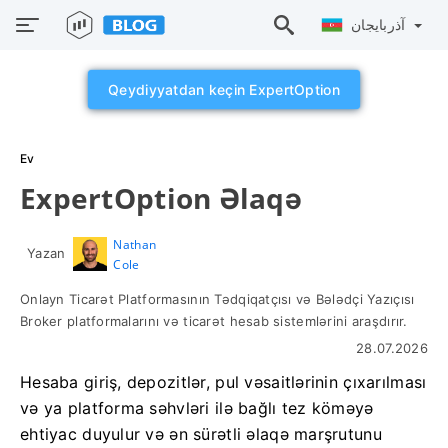
آذربايجان
Qeydiyyatdan keçin ExpertOption
Ev
ExpertOption Əlaqə
Nathan
Yazan
Cole
Onlayn Ticarət Platformasının Tədqiqatçısı və Bələdçi Yazıçısı
Broker platformalarını və ticarət hesab sistemlərini araşdırır.
28.07.2026
Hesaba giriş, depozitlər, pul vəsaitlərinin çıxarılması
və ya platforma səhvləri ilə bağlı tez köməyə
ehtiyac duyulur və ən sürətli əlaqə marşrutunu