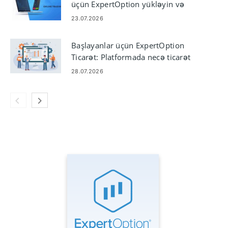
üçün ExpertOption yükləyin və
quraşdırın
23.07.2026
Başlayanlar üçün ExpertOption
Ticarət: Platformada necə ticarət
etmək olar
28.07.2026