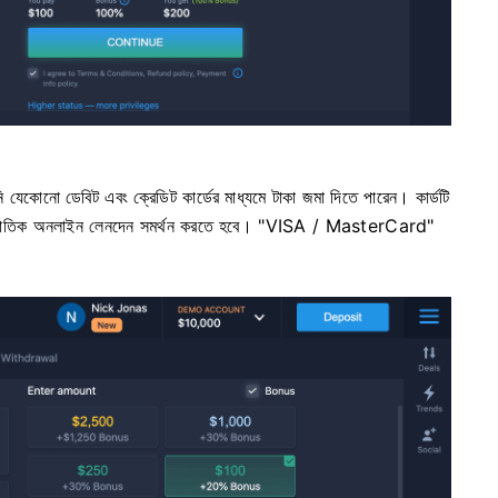
ি যেকোনো ডেবিট এবং ক্রেডিট কার্ডের মাধ্যমে টাকা জমা দিতে পারেন। কার্ডটি
্তর্জাতিক অনলাইন লেনদেন সমর্থন করতে হবে। "VISA / MasterCard"