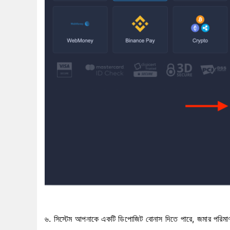
৬. সিস্টেম আপনাকে একটি ডিপোজিট বোনাস দিতে পারে, জমার পরি