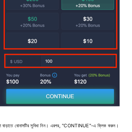
মাণ বাড়াতে বোনাসটির সুবিধা নিন। এরপর, "CONTINUE"-এ ক্লিক করুন।