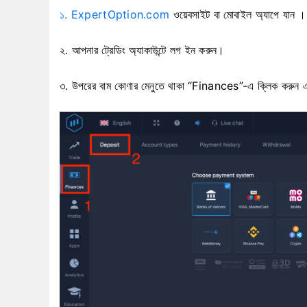
১. ExpertOption.com
ওয়েবসাইট বা মোবাইল অ্যাপে
যান ।
২. আপনার ট্রেডিং অ্যাকাউন্টে লগ ইন করুন।
৩. উপরের বাম কোণার মেনুতে থাকা “Finances”-এ ক্লিক করুন