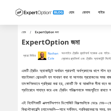
হোম
বোনাস
গাইড
হোম
ExpertOption জমা
ExpertOption জমা
অনলাইন ট্রেডিং প্ল্যাটফর্ম গবেষক এবং গাইড
Nathan
দ্বারা লিখিত
Cole
ব্রোকার প্ল্যাটফর্ম এবং ট্রেডিং অ্যাকাউন্ট সিস
একটি ট্রেডিং অ্যাকাউন্টে অর্থায়ন প্রায়শই অর্থপ্রদানের ধাপে স্টল 
যাচাইকরণ হোল্ডগুলি হল সাধারণ বাধা যা আপনার প্রয়োজনের সময় বা
তাৎক্ষণিকভাবে প্রক্রিয়া করা হয়, কোনটি ফি বা আঞ্চলিক সীমা বহন ক
প্রতিরোধে সাহায্য করে এবং ট্রেডিং পরিকল্পনাকে সময়সূচীতে রাখতে 
এই নির্দেশিকাটি এক্সপার্টঅপশন ডিপোজিট বিকল্পগুলিকে ভেঙে দেয়—ক্র
ক্রিপ্টোকারেন্সি চ্যানেলগুলি—সাথে সর্বনিম্ন, প্রক্রিয়াকরণের সময়