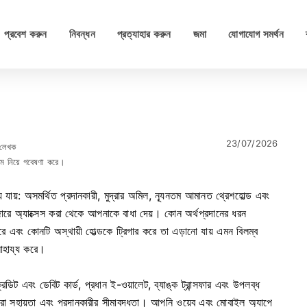
প্রবেশ করুন
নিবন্ধন
প্রত্যাহার করুন
জমা
যোগাযোগ সমর্থন
23/07/2026
 লেখক
্টেম নিয়ে গবেষণা করে।
হয়ে যায়: অসমর্থিত প্রদানকারী, মুদ্রার অমিল, ন্যূনতম আমানত থ্রেশহোল্ড এবং
জারে অ্যাক্সেস করা থেকে আপনাকে বাধা দেয়। কোন অর্থপ্রদানের ধরন
রে এবং কোনটি অস্থায়ী হোল্ডকে ট্রিগার করে তা এড়ানো যায় এমন বিলম্ব
সাহায্য করে।
েডিট এবং ডেবিট কার্ড, প্রধান ই-ওয়ালেট, ব্যাঙ্ক ট্রান্সফার এবং উপলব্ধ
, মুদ্রা সহায়তা এবং প্রদানকারীর সীমাবদ্ধতা। আপনি ওয়েব এবং মোবাইল অ্যাপে