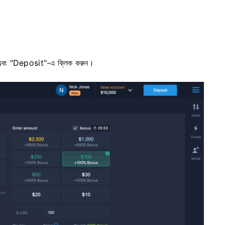
 এবং "Deposit"-এ ক্লিক করুন।