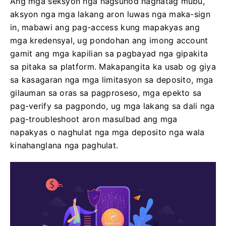
Ang mga seksyon nga nagsunod naghatag mubu,
aksyon nga mga lakang aron luwas nga maka-sign
in, mabawi ang pag-access kung mapakyas ang
mga kredensyal, ug pondohan ang imong account
gamit ang mga kapilian sa pagbayad nga gipakita
sa pitaka sa platform. Makapangita ka usab og giya
sa kasagaran nga mga limitasyon sa deposito, mga
gilauman sa oras sa pagproseso, mga epekto sa
pag-verify sa pagpondo, ug mga lakang sa dali nga
pag-troubleshoot aron masulbad ang mga
napakyas o naghulat nga mga deposito nga wala
kinahanglana nga paghulat.