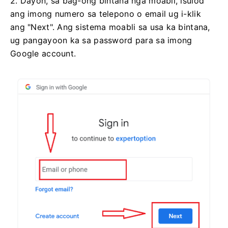
2. Dayon, sa bag-ong bintana nga moabli, isulod
ang imong numero sa telepono o email ug i-klik
ang "Next". Ang sistema moabli sa usa ka bintana,
ug pangayoon ka sa password para sa imong
Google account.