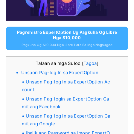
Pagrehistro ExpertOption Ug Pagkuha Og Libre
Nga $10,000
Pagkuha Og $10,000 Nga Libre Para Sa Mga Nagsugod
Talaan sa mga Sulod
Tagoa
[
]
Unsaon Pag-log In sa ExpertOption
Unsaon Pag-log In sa ExpertOption Ac
count
Unsaon Pag-login sa ExpertOption Ga
mit ang Facebook
Unsaon Pag-log in sa ExpertOption Ga
mit ang Google
Ibalik ang Password sa Imong ExpertO