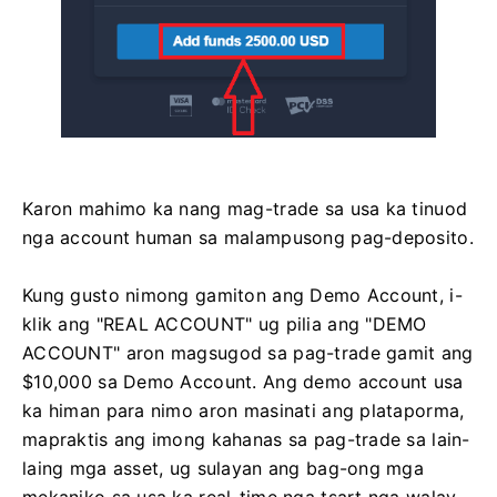
Karon mahimo ka nang mag-trade sa usa ka tinuod
nga account human sa malampusong pag-deposito.
Kung gusto nimong gamiton ang Demo Account, i-
klik ang "REAL ACCOUNT" ug pilia ang "DEMO
ACCOUNT" aron magsugod sa pag-trade gamit ang
$10,000 sa Demo Account. Ang demo account usa
ka himan para nimo aron masinati ang plataporma,
mapraktis ang imong kahanas sa pag-trade sa lain-
laing mga asset, ug sulayan ang bag-ong mga
mekaniko sa usa ka real-time nga tsart nga walay