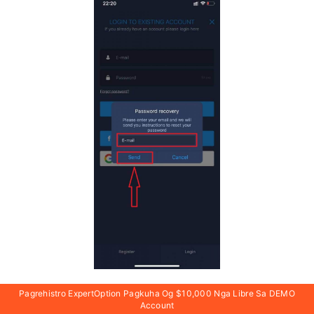
Pagrehistro ExpertOption Pagkuha Og $10,000 Nga Libre Sa DEMO
Account