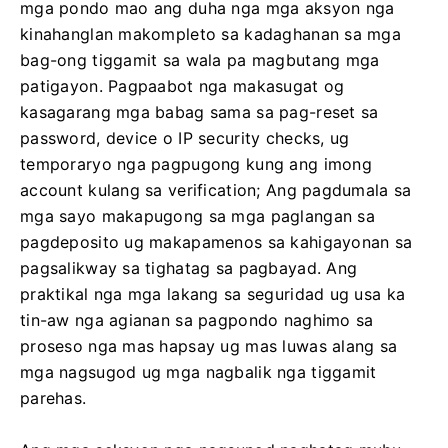
mga pondo mao ang duha nga mga aksyon nga
kinahanglan makompleto sa kadaghanan sa mga
bag-ong tiggamit sa wala pa magbutang mga
patigayon. Pagpaabot nga makasugat og
kasagarang mga babag sama sa pag-reset sa
password, device o IP security checks, ug
temporaryo nga pagpugong kung ang imong
account kulang sa verification; Ang pagdumala sa
mga sayo makapugong sa mga paglangan sa
pagdeposito ug makapamenos sa kahigayonan sa
pagsalikway sa tighatag sa pagbayad. Ang
praktikal nga mga lakang sa seguridad ug usa ka
tin-aw nga agianan sa pagpondo naghimo sa
proseso nga mas hapsay ug mas luwas alang sa
mga nagsugod ug mga nagbalik nga tiggamit
parehas.