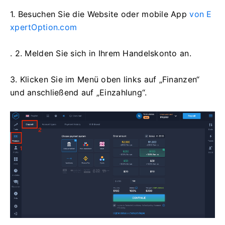
1. Besuchen Sie die
Website oder mobile App
von E
xpertOption.com
. 2. Melden Sie sich in Ihrem Handelskonto an.
3. Klicken Sie im Menü oben links auf „Finanzen“
und anschließend auf „Einzahlung“.