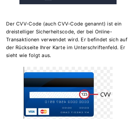
Der CVV-Code (auch CVV-Code genannt) ist ein
dreistelliger Sicherheitscode, der bei Online-
Transaktionen verwendet wird. Er befindet sich auf
der Rückseite Ihrer Karte im Unterschriftenfeld. Er
sieht wie folgt aus.