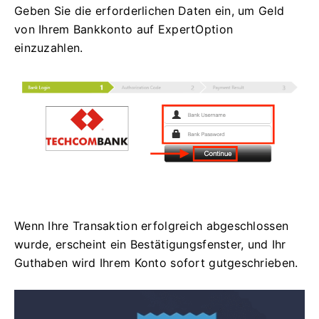
Geben Sie die erforderlichen Daten ein, um Geld
von Ihrem Bankkonto auf ExpertOption
einzuzahlen.
Wenn Ihre Transaktion erfolgreich abgeschlossen
wurde, erscheint ein Bestätigungsfenster, und Ihr
Guthaben wird Ihrem Konto sofort gutgeschrieben.