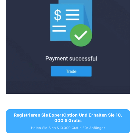
Registrieren Sie ExpertOption Und Erhalten Sie 10.
000 $ Gratis
Holen Sie Sich $10.000 Gratis Für Anfänger