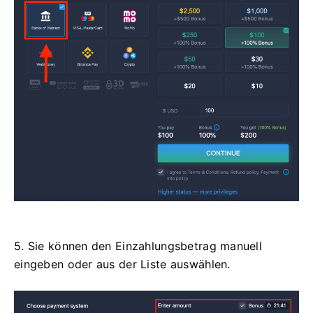
5. Sie können den Einzahlungsbetrag manuell
eingeben oder aus der Liste auswählen.