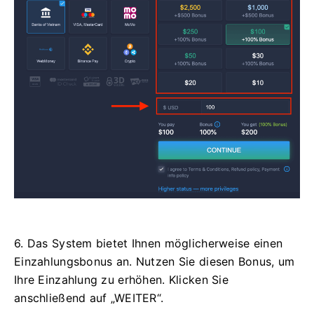
6. Das System bietet Ihnen möglicherweise einen
Einzahlungsbonus an. Nutzen Sie diesen Bonus, um
Ihre Einzahlung zu erhöhen. Klicken Sie
anschließend auf „WEITER“.