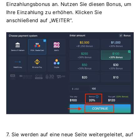
Einzahlungsbonus an. Nutzen Sie diesen Bonus, um
Ihre Einzahlung zu erhöhen. Klicken Sie
anschließend auf „WEITER“.
7. Sie werden auf eine neue Seite weitergeleitet, auf