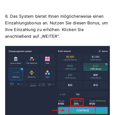
6. Das System bietet Ihnen möglicherweise einen
Einzahlungsbonus an. Nutzen Sie diesen Bonus, um
Ihre Einzahlung zu erhöhen. Klicken Sie
anschließend auf „WEITER“.