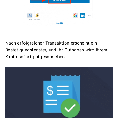
Nach erfolgreicher Transaktion erscheint ein
Bestätigungsfenster, und Ihr Guthaben wird Ihrem
Konto sofort gutgeschrieben.