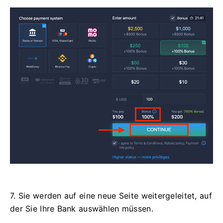
7. Sie werden auf eine neue Seite weitergeleitet, auf
der Sie Ihre Bank auswählen müssen.