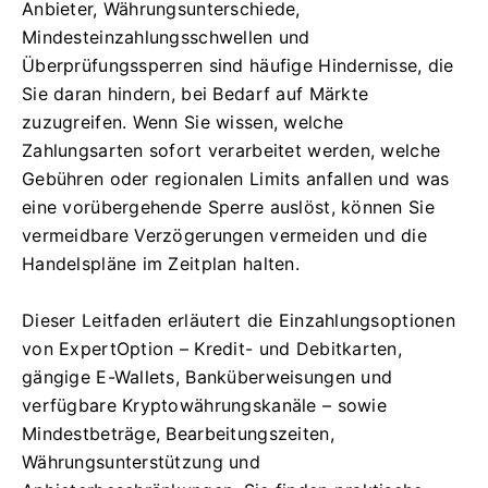
Anbieter, Währungsunterschiede,
Mindesteinzahlungsschwellen und
Überprüfungssperren sind häufige Hindernisse, die
Sie daran hindern, bei Bedarf auf Märkte
zuzugreifen. Wenn Sie wissen, welche
Zahlungsarten sofort verarbeitet werden, welche
Gebühren oder regionalen Limits anfallen und was
eine vorübergehende Sperre auslöst, können Sie
vermeidbare Verzögerungen vermeiden und die
Handelspläne im Zeitplan halten.
Dieser Leitfaden erläutert die Einzahlungsoptionen
von ExpertOption – Kredit- und Debitkarten,
gängige E-Wallets, Banküberweisungen und
verfügbare Kryptowährungskanäle – sowie
Mindestbeträge, Bearbeitungszeiten,
Währungsunterstützung und