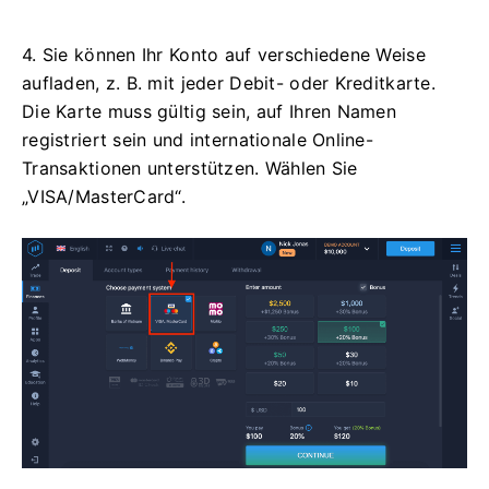
4. Sie können Ihr Konto auf verschiedene Weise
aufladen, z. B. mit jeder Debit- oder Kreditkarte.
Die Karte muss gültig sein, auf Ihren Namen
registriert sein und internationale Online-
Transaktionen unterstützen. Wählen Sie
„VISA/MasterCard“.