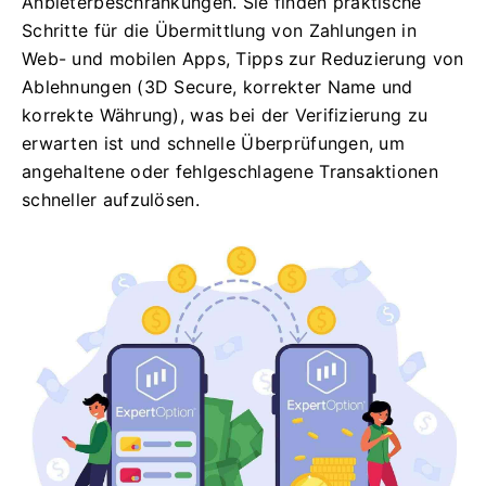
Anbieterbeschränkungen. Sie finden praktische
Schritte für die Übermittlung von Zahlungen in
Web- und mobilen Apps, Tipps zur Reduzierung von
Ablehnungen (3D Secure, korrekter Name und
korrekte Währung), was bei der Verifizierung zu
erwarten ist und schnelle Überprüfungen, um
angehaltene oder fehlgeschlagene Transaktionen
schneller aufzulösen.