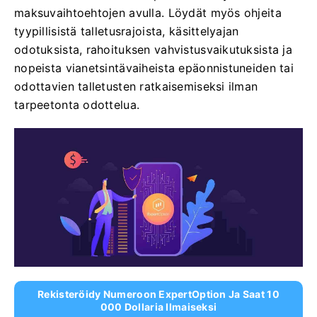
maksuvaihtoehtojen avulla. Löydät myös ohjeita
tyypillisistä talletusrajoista, käsittelyajan
odotuksista, rahoituksen vahvistusvaikutuksista ja
nopeista vianetsintävaiheista epäonnistuneiden tai
odottavien talletusten ratkaisemiseksi ilman
tarpeetonta odottelua.
Rekisteröidy Numeroon ExpertOption Ja Saat 10
000 Dollaria Ilmaiseksi