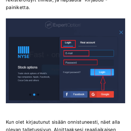
painiketta.
Kun olet kirjautunut sisään onnistuneesti, näet alla
olevan talletussivun. Aloittaaksesi reaaliaikaisen