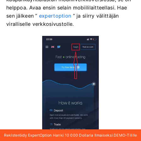
helppoa. Avaa ensin selain mobiililaitteellasi. Hae
sen jälkeen ”
expertoption
” ja siirry välittäjän
viralliselle verkkosivustolle.
Rekisteröidy ExpertOption Hanki 10 000 Dollaria Ilmaiseksi DEMO-Tilille