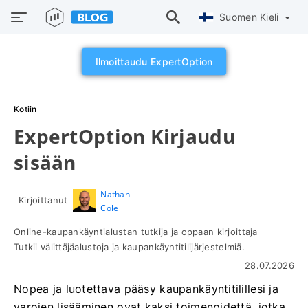
Suomen Kieli
Ilmoittaudu ExpertOption
Kotiin
ExpertOption Kirjaudu
sisään
Nathan
Kirjoittanut
Cole
Online-kaupankäyntialustan tutkija ja oppaan kirjoittaja
Tutkii välittäjäalustoja ja kaupankäyntitilijärjestelmiä.
28.07.2026
Nopea ja luotettava pääsy kaupankäyntitilillesi ja
varojen lisääminen ovat kaksi toimenpidettä, jotka