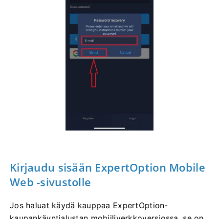
Kirjaudu
sisään ExpertOption Mobile
Web -sivustolle
Jos haluat käydä kauppaa ExpertOption-
kaupankäyntialustan mobiiliverkkoversiossa, se on