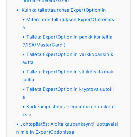
ndroid-sovellukseen
Kuinka tallettaa rahaa ExpertOptioniin
Miten teen talletuksen ExpertOptioniss
a
Talleta ExpertOptioniin pankkikorteilla
(VISA/MasterCard )
Talleta ExpertOptioniin verkkopankin k
autta
Talleta ExpertOptioniin sähköisillä mak
suilla
Talleta ExpertOptioniin kryptovaluutoill
a
Korkeampi status – enemmän etuoikeu
ksia
Johtopäätös: Aloita kaupankäynti luottavaisi
n mielin ExpertOptionissa