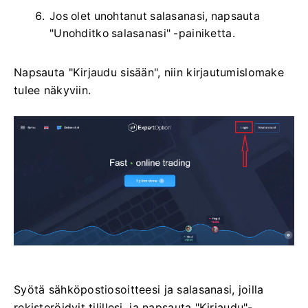
Jos olet unohtanut salasanasi, napsauta
"Unohditko salasanasi" -painiketta.
Napsauta "Kirjaudu sisään", niin kirjautumislomake
tulee näkyviin.
Syötä sähköpostiosoitteesi ja salasanasi, joilla
rekisteröidyit tilillesi, ja napsauta "Kirjaudu"-