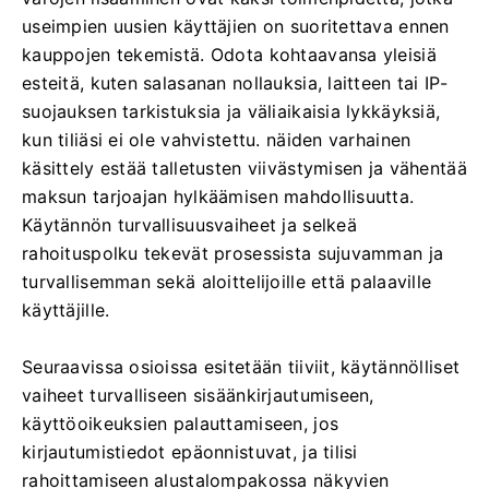
useimpien uusien käyttäjien on suoritettava ennen
kauppojen tekemistä. Odota kohtaavansa yleisiä
esteitä, kuten salasanan nollauksia, laitteen tai IP-
suojauksen tarkistuksia ja väliaikaisia ​​lykkäyksiä,
kun tiliäsi ei ole vahvistettu. näiden varhainen
käsittely estää talletusten viivästymisen ja vähentää
maksun tarjoajan hylkäämisen mahdollisuutta.
Käytännön turvallisuusvaiheet ja selkeä
rahoituspolku tekevät prosessista sujuvamman ja
turvallisemman sekä aloittelijoille että palaaville
käyttäjille.
Seuraavissa osioissa esitetään tiiviit, käytännölliset
vaiheet turvalliseen sisäänkirjautumiseen,
käyttöoikeuksien palauttamiseen, jos
kirjautumistiedot epäonnistuvat, ja tilisi
rahoittamiseen alustalompakossa näkyvien