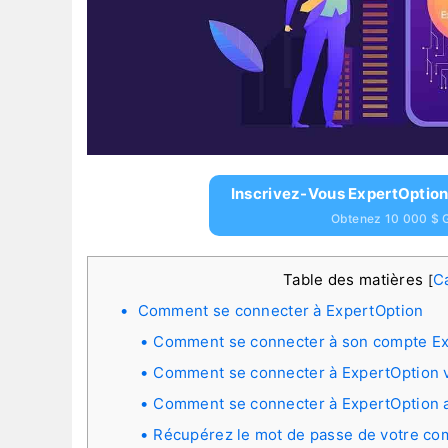
Inscrivez-Vous ExpertOption
Obtenez 10 000 $ G
Table des matières
C
[
Comment se connecter à ExpertOption
Comment se connecter à son compte Ex
Comment se connecter à ExpertOption 
Comment se connecter à ExpertOption 
Récupérez le mot de passe de votre co