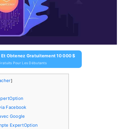
 Et Obtenez Gratuitement 10 000 $
ratuits Pour Les Débutants
acher
]
pertOption
via Facebook
avec Google
mpte ExpertOption