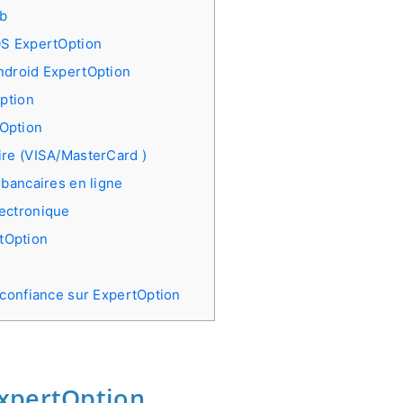
b
OS ExpertOption
ndroid ExpertOption
ption
Option
ire (VISA/MasterCard )
 bancaires en ligne
lectronique
tOption
confiance sur ExpertOption
xpertOption