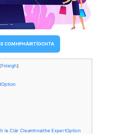
AS COMHPHÁIRTÍOCHTA
Folaigh
[
]
tOption
mh le Clár Cleamhnaithe ExpertOption