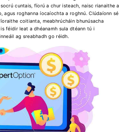
ocrú cuntais, fíorú a chur isteach, naisc rianaithe a
mo, agus roghanna íocaíochta a roghnú. Clúdaíonn sé
í fíoraithe coitianta, meabhrúcháin bhunúsacha
s féidir leat a dhéanamh sula dtéann tú i
inneáil ag sreabhadh go réidh.