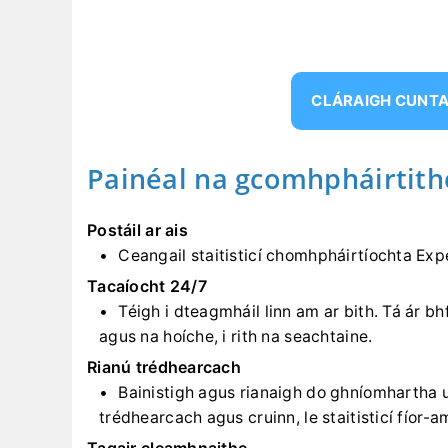
CLÁRAIGH CUNT
Painéal na gcomhpháirtith
Postáil ar ais
Ceangail staitisticí chomhpháirtíochta Expe
Tacaíocht 24/7
Téigh i dteagmháil linn am ar bith. Tá ár bhf
agus na hoíche, i rith na seachtaine.
Rianú trédhearcach
Bainistigh agus rianaigh do ghníomhartha u
trédhearcach agus cruinn, le staitisticí fíor-a
Tagair cleamhnaithe