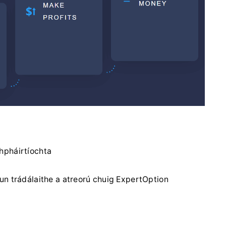
hpháirtíochta
un trádálaithe a atreorú chuig ExpertOption