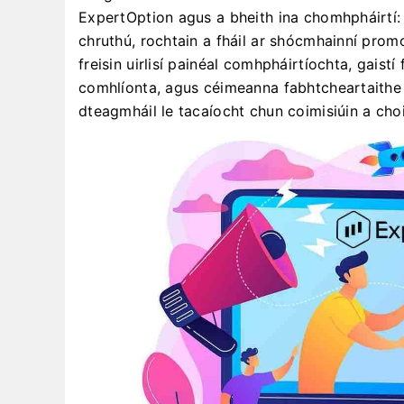
ExpertOption agus a bheith ina chomhpháirtí: s
chruthú, rochtain a fháil ar shócmhainní pro
freisin uirlisí painéal comhpháirtíochta, gaist
comhlíonta, agus céimeanna fabhtcheartaithe i
dteagmháil le tacaíocht chun coimisiúin a cho