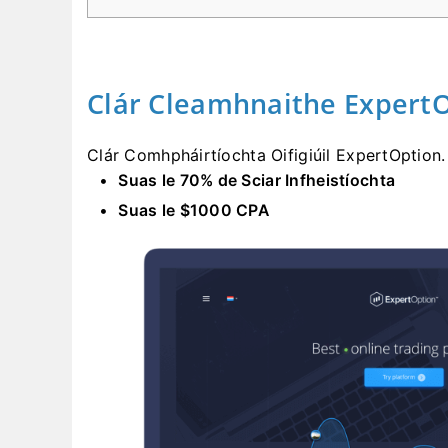
Clár Cleamhnaithe Expert
Clár Comhpháirtíochta Oifigiúil ExpertOption.
Suas le 70% de Sciar Infheistíochta
Suas le $1000 CPA