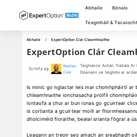
Abhaile
Bónais
Teagmháil & Tacaíoch
Abhaile
ExpertOption Clár Cleamhnaithe
ExpertOption Clár Cleam
Taighdeoir Ardán Trádála Ar 
Nathan
Scríofa ag
Cole
Déanann sé taighde ar ardáin
Is minic go nglactar leis mar chomhpháirtí ar
chleamhnaithe ionchasacha próifíl chomhpháirt
iontaofa a chur ar bun ionas go gcuirtear clic
is coitianta a gcuirtear moill ar fhormheasann
dhoiciméid fíoraithe, bealaí srianta fógraí a ú
Leagann an treoir seo amach an sreabhadh oibr