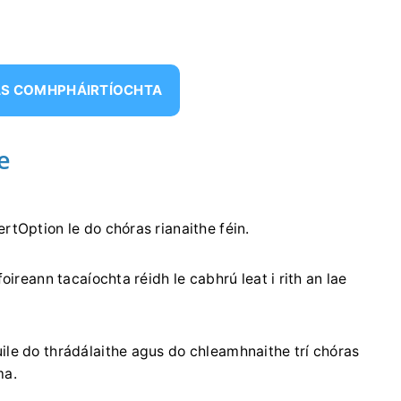
AS COMHPHÁIRTÍOCHTA
e
rtOption le do chóras rianaithe féin.
oireann tacaíochta réidh le cabhrú leat i rith an lae
ile do thrádálaithe agus do chleamhnaithe trí chóras
ma.