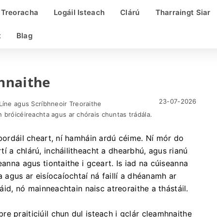
Treoracha
Logáil Isteach
Clárú
Tharraingt Siar
t
Blag
hnaithe
23-07-2026
Líne agus Scríbhneoir Treoraithe
 bróicéireachta agus ar chórais chuntas trádála.
 bordáil cheart, ní hamháin ardú céime. Ní mór do
í a chlárú, incháilitheacht a dhearbhú, agus rianú
eanna agus tiontaithe i gceart. Is iad na cúiseanna
a agus ar eisíocaíochtaí ná faillí a dhéanamh ar
sáid, nó mainneachtain naisc atreoraithe a thástáil.
e praiticiúil chun dul isteach i gclár cleamhnaithe