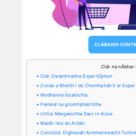
CLÁRAIGH CUNT
Clár na nÁbhar
Clár Cleamhnaithe ExpertOption
Conas a Bheith i do Chomhpháirtí ar Exper
Modhanna Íocaíochta
Painéal na gcomhpháirtithe
Uirlisí Margaíochta Saor in Aisce
Maidir leis an Ardán
Conclúid: Díghlasáil Acmhainneacht Tuilli