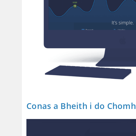
Conas a Bheith i do Chomh