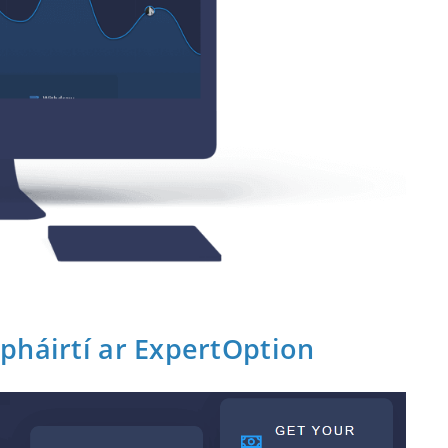
pháirtí ar ExpertOption