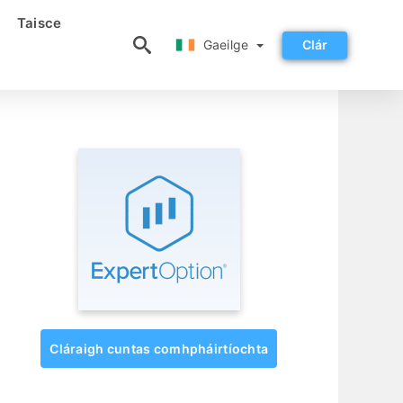
Taisce
Gaeilge
Gaeilge
Clár
Cláraigh cuntas comhpháirtíochta