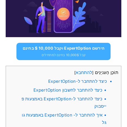
הירשם ExpertOption וקבל 10,000 $ בחינם
קבל 10,000$ בחינם למתחילים
תוֹכֶן הָעִניָנִים
להתחבא
]
[
כיצד להתחבר ל-ExpertOption
כיצד להתחבר לחשבון ExpertOption
כיצד להתחבר ל-ExpertOption באמצעות פ
ייסבוק
איך להתחבר ל- ExpertOption באמצעות גו
גל