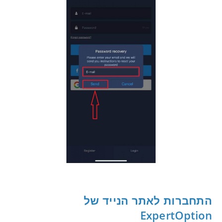
התחברות
לאתר הנייד של
ExpertOption