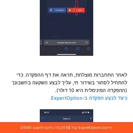
לאחר התחברות מוצלחת, תראה את דף ההפקדה. כדי
להתחיל לסחור בשידור חי, עליך לבצע השקעה בחשבונך
(ההפקדה המינימלית היא 10 דולר).
כיצד לבצע הפקדה ב-ExpertOption
הירשם ExpertOption קבל 10,000$ בחינם לחשבון DEMO