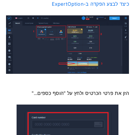
כיצד לבצע הפקדה ב-ExpertOption
הזן את פרטי הכרטיס ולחץ על "הוסף כספים..."