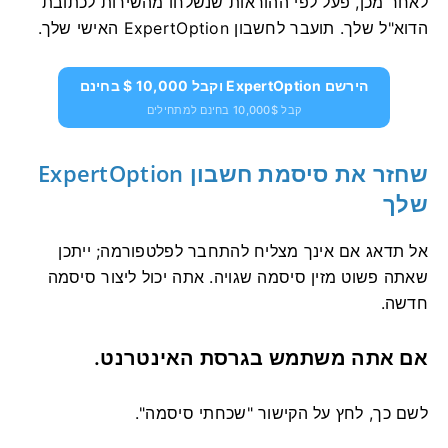
לאחר מכן, פעל לפי ההוראות שנשלחו מהשירות לכתובת
הדוא"ל שלך. תועבר לחשבון ExpertOption האישי שלך.
הירשם ExpertOption וקבל 10,000 $ בחינם
קבל 10,000$ בחינם למתחילים
שחזר את סיסמת חשבון ExpertOption
שלך
אל תדאג אם אינך מצליח להתחבר לפלטפורמה; ייתכן
שאתה פשוט מזין סיסמה שגויה. אתה יכול ליצור סיסמה
חדשה.
אם אתה משתמש בגרסת האינטרנט.
לשם כך, לחץ על הקישור "שכחתי סיסמה".