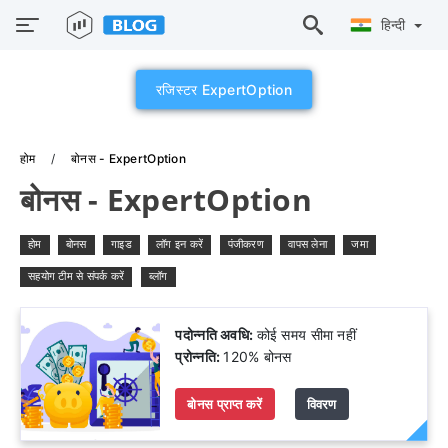
हिन्दी
रजिस्टर ExpertOption
होम
बोनस - ExpertOption
बोनस - ExpertOption
होम
बोनस
गाइड
लॉग इन करें
पंजीकरण
वापस लेना
जमा
सहयोग टीम से संपर्क करें
ब्लॉग
पदोन्नति अवधि:
कोई समय सीमा नहीं
प्रोन्नति:
120% बोनस
बोनस प्राप्त करें
विवरण