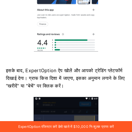
इसके बाद, ExpertOption ऐप खोलें और आपको ट्रेडिंग प्लेटफॉर्म
दिखाई देगा। ग्राफ किस दिशा में जाएगा, इसका अनुमान लगाने के लिए
"खरीदें" या "बेचें" पर क्लिक करें।
ExpertOption रजिस्टर करें डेमो खाते में $10,000 निःशुल्क प्राप्त करें