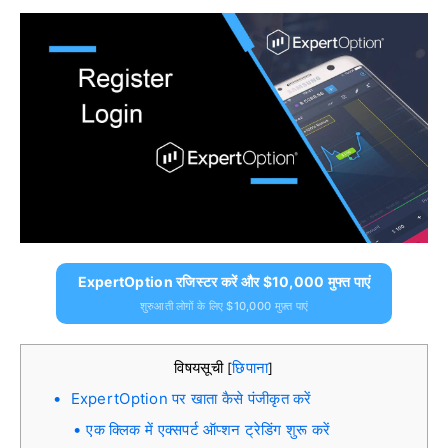
ExpertOption रजिस्टर करें और $10,000 मुफ्त पाएं
शुरुआती लोगों के लिए $10,000 मुफ़्त पाएं
विषयसूची
छिपाना
[
]
ExpertOption पर खाता कैसे पंजीकृत करें
एक क्लिक में एक्सपर्ट ऑप्शन ट्रेडिंग शुरू करें