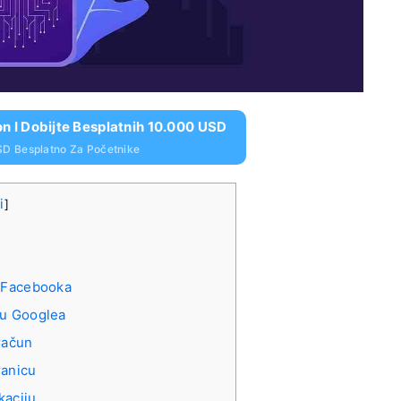
on I Dobijte Besplatnih 10.000 USD
SD Besplatno Za Početnike
i
]
m Facebooka
ću Googlea
račun
ranicu
kaciju