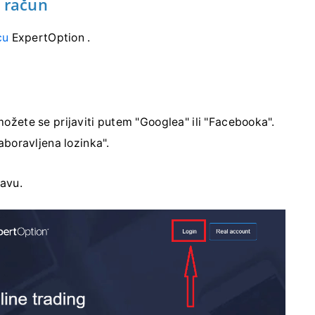
n račun
cu
ExpertOption .
možete se prijaviti putem "Googlea" ili "Facebooka".
Zaboravljena lozinka".
javu.