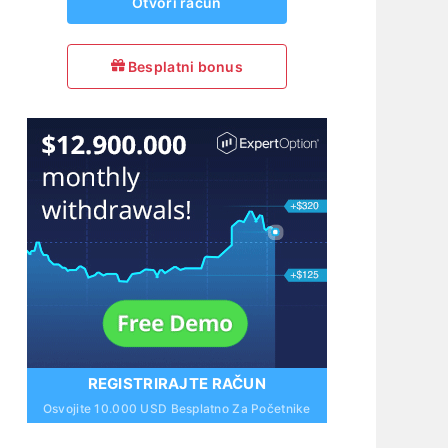
Otvori račun
Besplatni bonus
REGISTRIRAJTE RAČUN
Osvojite 10.000 USD Besplatno Za Početnike