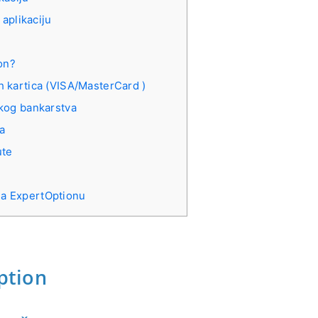
 aplikaciju
on?
 kartica (VISA/MasterCard )
kog bankarstva
a
ute
 na ExpertOptionu
ption