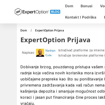
Dom
Bonusi
Vo
Kontakt I Podrška
Dom
ExpertOption Prijava
ExpertOption Prijava
Istraživač platforme za interne
Nathan
Napisao
Cole
Istražuje brokerske platforme 
Dobivanje brzog, pouzdanog pristupa vašem r
radnje koje većina novih korisnika mora izvršit
uobičajene prepreke kao što su poništavanje lo
privremena zadržavanja kada vaš račun nema 
kašnjenja depozita i smanjuje mogućnost odbij
koraci i jasan put financiranja čine proces lakš
vraćaju.