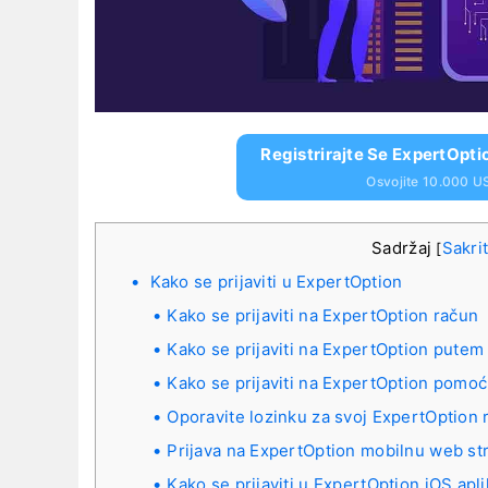
Registrirajte Se ExpertOpti
Osvojite 10.000 U
Sadržaj
Sakrit
[
Kako se prijaviti u ExpertOption
Kako se prijaviti na ExpertOption račun
Kako se prijaviti na ExpertOption pute
Kako se prijaviti na ExpertOption pomo
Oporavite lozinku za svoj ExpertOption 
Prijava na ExpertOption mobilnu web st
Kako se prijaviti u ExpertOption iOS apli