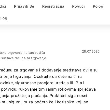
diči
Prijaviti Se
Registracija
Povući
Polog
Blog
28.07.2026
tsko trgovanje i pisac vodiča
i sustave računa za trgovanje.
ačunu za trgovanje i dodavanje sredstava dvije su
i prije trgovanja. Očekujte da ćete naići na
zinke, sigurnosne provjere uređaja ili IP-a i
potvrdu; rukovanje tim ranim rokovima sprječava
anja pružatelja plaćanja. Praktični sigurnosni
im i sigurnijim za početnike i korisnike koji se