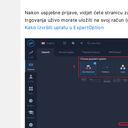
Nakon uspješne prijave, vidjet ćete stranicu z
trgovanja uživo morate uložiti na svoj račun 
Kako izvršiti uplatu u ExpertOption