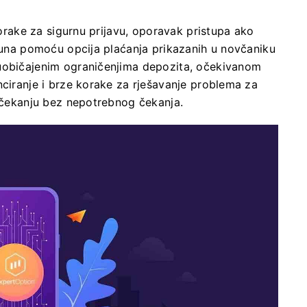
 korake za sigurnu prijavu, oporavak pristupa ako
ačuna pomoću opcija plaćanja prikazanih u novčaniku
 uobičajenim ograničenjima depozita, očekivanom
nciranje i brze korake za rješavanje problema za
a čekanju bez nepotrebnog čekanja.