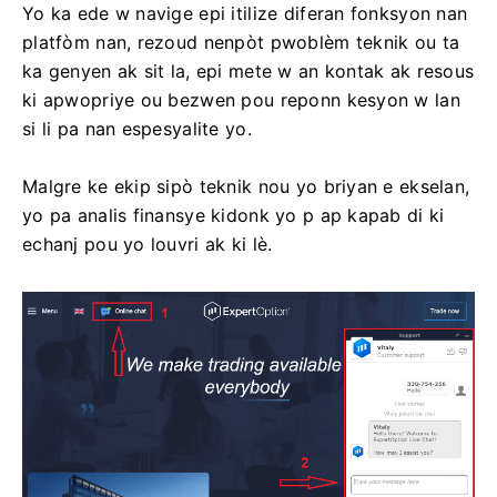
Yo ka ede w navige epi itilize diferan fonksyon nan
platfòm nan, rezoud nenpòt pwoblèm teknik ou ta
ka genyen ak sit la, epi mete w an kontak ak resous
ki apwopriye ou bezwen pou reponn kesyon w lan
si li pa nan espesyalite yo.
Malgre ke ekip sipò teknik nou yo briyan e ekselan,
yo pa analis finansye kidonk yo p ap kapab di ki
echanj pou yo louvri ak ki lè.