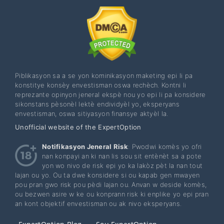
Piblikasyon sa a se yon kominikasyon maketing epi li pa
konstitye konsèy envestisman oswa rechèch. Kontni li
reprezante opinyon jeneral ekspè nou yo epi li pa konsidere
sikonstans pèsonèl lektè endividyèl yo, eksperyans
envestisman, oswa sitiyasyon finansye aktyèl la.
Unofficial website of the ExpertOption
Notifikasyon Jeneral Risk
: Pwodwi komès yo ofri
nan konpayi an ki nan lis sou sit entènèt sa a pote
yon wo nivo de risk epi yo ka lakòz pèt la nan tout
lajan ou yo. Ou ta dwe konsidere si ou kapab gen mwayen
pou pran gwo risk pou pèdi lajan ou. Anvan w deside komès,
ou bezwen asire w ke ou konprann risk ki enplike yo epi pran
an kont objektif envestisman ou ak nivo eksperyans.