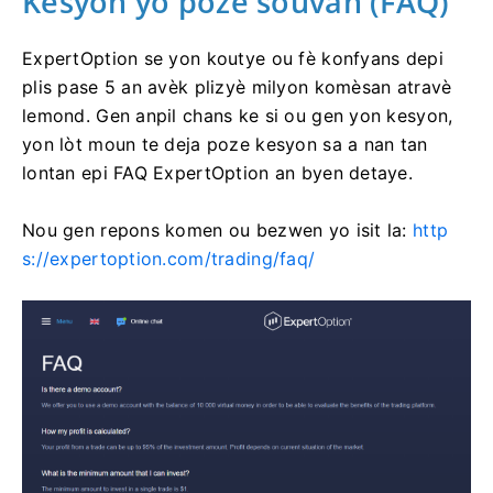
Kesyon yo poze souvan (FAQ)
ExpertOption se yon koutye ou fè konfyans depi
plis pase 5 an avèk plizyè milyon komèsan atravè
lemond. Gen anpil chans ke si ou gen yon kesyon,
yon lòt moun te deja poze kesyon sa a nan tan
lontan epi FAQ ExpertOption an byen detaye.
Nou gen repons komen ou bezwen yo isit la:
http
s://expertoption.com/trading/faq/