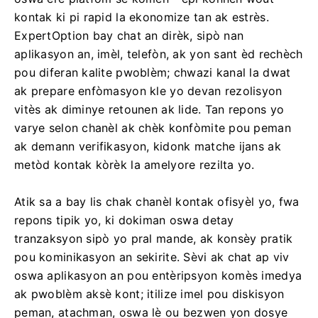
kontak ki pi rapid la ekonomize tan ak estrès.
ExpertOption bay chat an dirèk, sipò nan
aplikasyon an, imèl, telefòn, ak yon sant èd rechèch
pou diferan kalite pwoblèm; chwazi kanal la dwat
ak prepare enfòmasyon kle yo devan rezolisyon
vitès ak diminye retounen ak lide. Tan repons yo
varye selon chanèl ak chèk konfòmite pou peman
ak demann verifikasyon, kidonk matche ijans ak
metòd kontak kòrèk la amelyore rezilta yo.
Atik sa a bay lis chak chanèl kontak ofisyèl yo, fwa
repons tipik yo, ki dokiman oswa detay
tranzaksyon sipò yo pral mande, ak konsèy pratik
pou kominikasyon an sekirite. Sèvi ak chat ap viv
oswa aplikasyon an pou entèripsyon komès imedya
ak pwoblèm aksè kont; itilize imel pou diskisyon
peman, atachman, oswa lè ou bezwen yon dosye