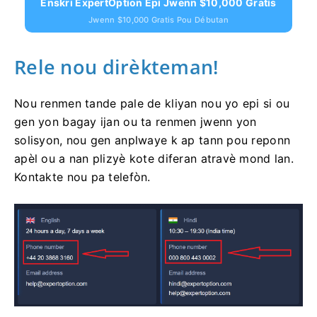
Enskri ExpertOption Epi Jwenn $10,000 Gratis
Jwenn $10,000 Gratis Pou Débutan
Rele nou dirèkteman!
Nou renmen tande pale de kliyan nou yo epi si ou
gen yon bagay ijan ou ta renmen jwenn yon
solisyon, nou gen anplwaye k ap tann pou reponn
apèl ou a nan plizyè kote diferan atravè mond lan.
Kontakte nou pa telefòn.