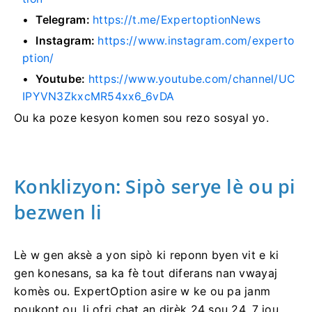
Telegram:
https://t.me/ExpertoptionNews
Instagram:
https://www.instagram.com/experto
ption/
Youtube:
https://www.youtube.com/channel/UC
IPYVN3ZkxcMR54xx6_6vDA
Ou ka poze kesyon komen sou rezo sosyal yo.
Konklizyon: Sipò serye lè ou pi
bezwen li
Lè w gen aksè a yon sipò ki reponn byen vit e ki
gen konesans, sa ka fè tout diferans nan vwayaj
komès ou. ExpertOption asire w ke ou pa janm
poukont ou, li ofri chat an dirèk 24 sou 24, 7 jou