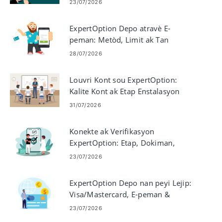
23/07/2026
ExpertOption Depo atravè E-
peman: Metòd, Limit ak Tan
Pwosesis
28/07/2026
Louvri Kont sou ExpertOption:
Kalite Kont ak Etap Enstalasyon
31/07/2026
Konekte ak Verifikasyon
ExpertOption: Etap, Dokiman,
Depanaj
23/07/2026
ExpertOption Depo nan peyi Lejip:
Visa/Mastercard, E-peman &
Crypto
23/07/2026