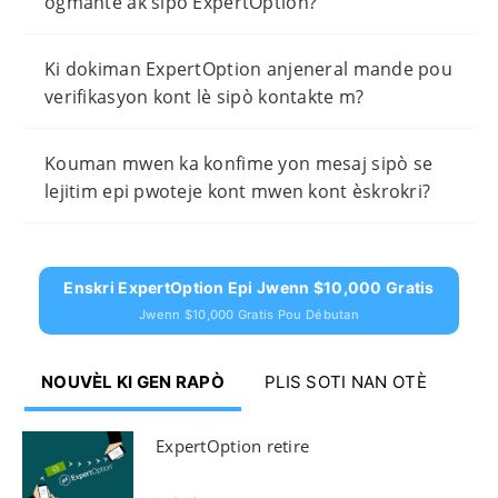
ogmante ak sipò ExpertOption?
Ki dokiman ExpertOption anjeneral mande pou
verifikasyon kont lè sipò kontakte m?
Kouman mwen ka konfime yon mesaj sipò se
lejitim epi pwoteje kont mwen kont èskrokri?
Enskri ExpertOption Epi Jwenn $10,000 Gratis
Jwenn $10,000 Gratis Pou Débutan
NOUVÈL KI GEN RAPÒ
PLIS SOTI NAN OTÈ
ExpertOption retire