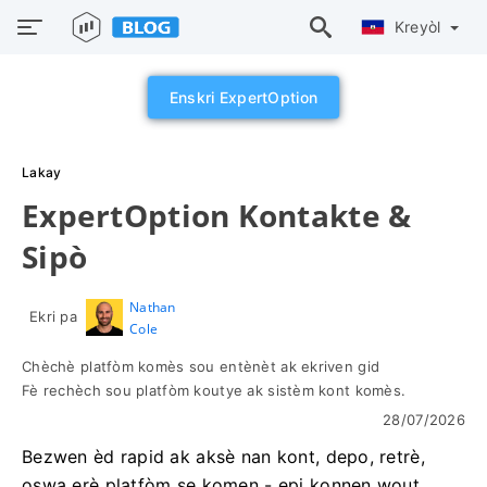
Kreyòl
Enskri ExpertOption
Lakay
ExpertOption Kontakte &
Sipò
Nathan
Ekri pa
Cole
Chèchè platfòm komès sou entènèt ak ekriven gid
Fè rechèch sou platfòm koutye ak sistèm kont komès.
28/07/2026
Bezwen èd rapid ak aksè nan kont, depo, retrè,
oswa erè platfòm se komen - epi konnen wout