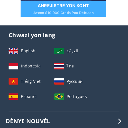
ANREJISTRE YON KONT
Jwenn $10,000 Gratis Pou Débutan
Chwazi yon lang
English
العربيّة
Indonesia
ไทย
Tiếng Việt
Русский
Español
Português
DÈNYE NOUVÈL