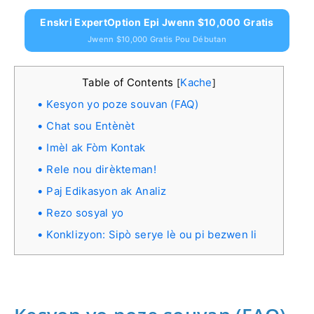
Enskri ExpertOption Epi Jwenn $10,000 Gratis
Jwenn $10,000 Gratis Pou Débutan
Table of Contents
Kache
[
]
Kesyon yo poze souvan (FAQ)
Chat sou Entènèt
Imèl ak Fòm Kontak
Rele nou dirèkteman!
Paj Edikasyon ak Analiz
Rezo sosyal yo
Konklizyon: Sipò serye lè ou pi bezwen li