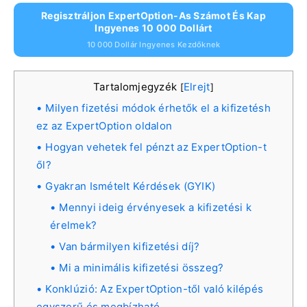
Regisztráljon ExpertOption-As Számot És Kap
Ingyenes 10 000 Dollárt
10 000 Dollár Ingyenes Kezdőknek
Tartalomjegyzék
Elrejt
[
]
Milyen fizetési módok érhetők el a kifizetésh
ez az ExpertOption oldalon
Hogyan vehetek fel pénzt az ExpertOption-t
ől?
Gyakran Ismételt Kérdések (GYIK)
Mennyi ideig érvényesek a kifizetési k
érelmek?
Van bármilyen kifizetési díj?
Mi a minimális kifizetési összeg?
Konklúzió: Az ExpertOption-től való kilépés
egyszerű és megbízható