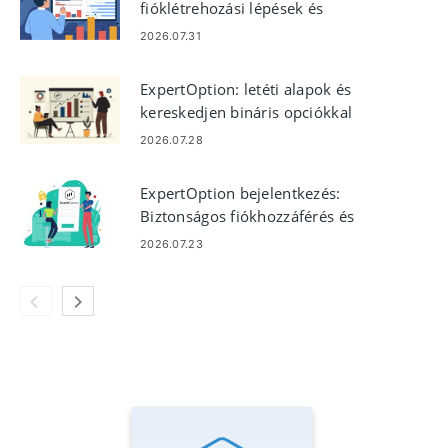
fióklétrehozási lépések és
követelmények
2026.07.31
ExpertOption: letéti alapok és
kereskedjen bináris opciókkal
2026.07.28
ExpertOption bejelentkezés:
Biztonságos fiókhozzáférés és
hibaelhárítás
2026.07.23