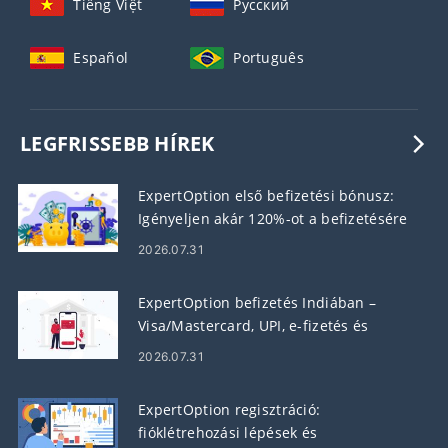
Tiếng Việt
Русский
Español
Português
LEGFRISSEBB HÍREK
ExpertOption első befizetési bónusz:
Igényeljen akár 120%-ot a befizetésére
2026.07.31
ExpertOption befizetés Indiában –
Visa/Mastercard, UPI, e-fizetés és
kriptográfia
2026.07.31
ExpertOption regisztráció:
fióklétrehozási lépések és