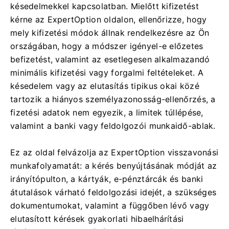
késedelmekkel kapcsolatban. Mielőtt kifizetést
kérne az ExpertOption oldalon, ellenőrizze, hogy
mely kifizetési módok állnak rendelkezésre az Ön
országában, hogy a módszer igényel-e előzetes
befizetést, valamint az esetlegesen alkalmazandó
minimális kifizetési vagy forgalmi feltételeket. A
késedelem vagy az elutasítás tipikus okai közé
tartozik a hiányos személyazonosság-ellenőrzés, a
fizetési adatok nem egyezik, a limitek túllépése,
valamint a banki vagy feldolgozói munkaidő-ablak.
Ez az oldal felvázolja az ExpertOption visszavonási
munkafolyamatát: a kérés benyújtásának módját az
irányítópulton, a kártyák, e-pénztárcák és banki
átutalások várható feldolgozási idejét, a szükséges
dokumentumokat, valamint a függőben lévő vagy
elutasított kérések gyakorlati hibaelhárítási