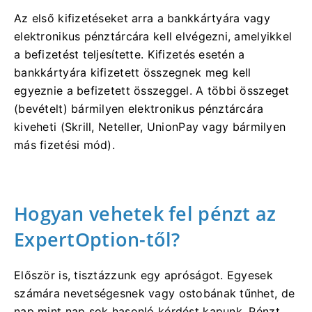
Az első kifizetéseket arra a bankkártyára vagy
elektronikus pénztárcára kell elvégezni, amelyikkel
a befizetést teljesítette. Kifizetés esetén a
bankkártyára kifizetett összegnek meg kell
egyeznie a befizetett összeggel. A többi összeget
(bevételt) bármilyen elektronikus pénztárcára
kiveheti (Skrill, Neteller, UnionPay vagy bármilyen
más fizetési mód).
Hogyan vehetek fel pénzt az
ExpertOption-től?
Először is, tisztázzunk egy apróságot. Egyesek
számára nevetségesnek vagy ostobának tűnhet, de
nap mint nap sok hasonló kérdést kapunk. Pénzt