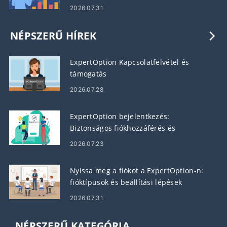
követelmények
2026.07.31
NÉPSZERŰ HÍREK
ExpertOption Kapcsolatfelvétel és
támogatás
2026.07.28
ExpertOption bejelentkezés:
Biztonságos fiókhozzáférés és
hibaelhárítás
2026.07.23
Nyissa meg a fiókot a ExpertOption-n:
fióktípusok és beállítási lépések
2026.07.31
NÉPSZERŰ KATEGÓRIA