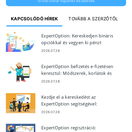
10 000 Dollár Ingyenes Kezdőknek
KAPCSOLÓDÓ HÍREK
TOVÁBB A SZERZŐTŐL
ExpertOption: Kereskedjen bináris
opciókkal és vegyen ki pénzt
2026.07.28
ExpertOption befizetés e-fizetésen
keresztül: Módszerek, korlátok és
feldolgozási idők
2026.07.28
Kezdje el a kereskedést az
ExpertOption segítségével:
lépésről lépésre kezdőknek
2026.07.28
ExpertOption regisztráció: