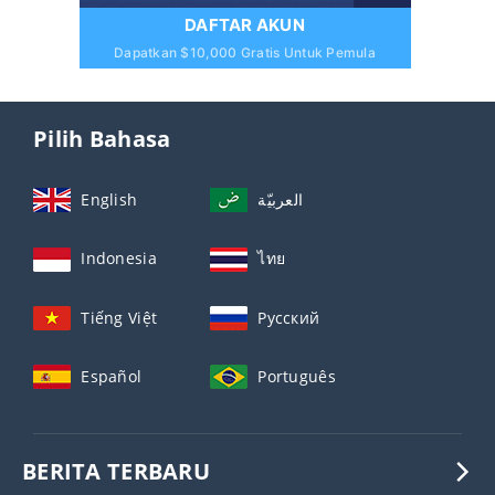
DAFTAR AKUN
Dapatkan $10,000 Gratis Untuk Pemula
Pilih Bahasa
English
العربيّة
Indonesia
ไทย
Tiếng Việt
Русский
Español
Português
BERITA TERBARU