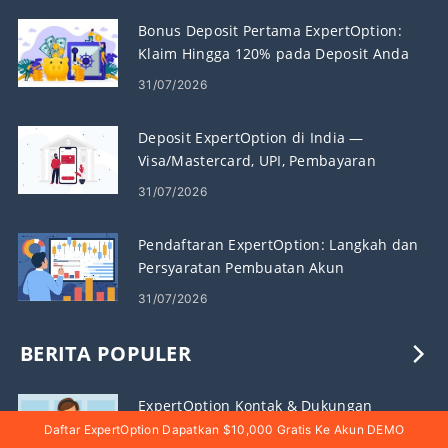
Bonus Deposit Pertama ExpertOption:
Klaim Hingga 120% pada Deposit Anda
31/07/2026
Deposit ExpertOption di India —
Visa/Mastercard, UPI, Pembayaran
elektronik & Kripto
31/07/2026
Pendaftaran ExpertOption: Langkah dan
Persyaratan Pembuatan Akun
31/07/2026
BERITA POPULER
ExpertOption Kontak & Dukungan
Daftar ExpertOption Dapatkan $10,000 Gratis Ke Akun DEMO