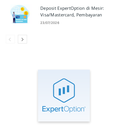
Deposit ExpertOption di Mesir:
Visa/Mastercard, Pembayaran
elektronik & Kripto
23/07/2026