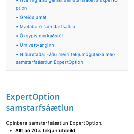
Hvernig á að gerast samstarfsaðili á ExpertO
ption
Greiðslumáti
Mælaborð samstarfsaðila
Ókeypis markaðstól
Um vettvanginn
Niðurstaða: Fáðu meiri tekjumöguleika með
samstarfsáætlun ExpertOption
ExpertOption
samstarfsáætlun
Opinbera samstarfsáætlun ExpertOption.
Allt að 70% tekjuhlutdeild