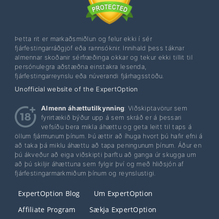
Þetta rit er markaðsmiðlun og felur ekki í sér
fjárfestingarráðgjöf eða rannsóknir. Innihald þess táknar
almennar skoðanir sérfræðinga okkar og tekur ekki tillit til
persónulegra aðstæðna einstakra lesenda,
fjárfestingarreynslu eða núverandi fjárhagsstöðu.
Unofficial website of the ExpertOption
Almenn áhættutilkynning
: Viðskiptavörur sem
fyrirtækið býður upp á sem skráð er á þessari
vefsíðu bera mikla áhættu og geta leitt til taps á
öllum fjármunum þínum. Þú ættir að íhuga hvort þú hafir efni á
að taka þá miklu áhættu að tapa peningunum þínum. Áður en
þú ákveður að eiga viðskipti þarftu að ganga úr skugga um
að þú skiljir áhættuna sem fylgir því og með hliðsjón af
fjárfestingarmarkmiðum þínum og reynslustigi.
ExpertOption Blog
Um ExpertOption
Affiliate Program
Sækja ExpertOption