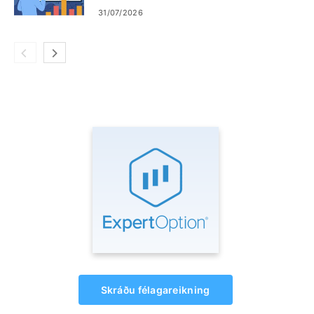
31/07/2026
Skráðu félagareikning