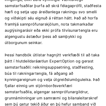
samstarfsaðilar þurfa að skrá félagaprófíl, staðfesta
hæfi og setja upp áreiðanlega rakningu svo smelli
og viðskipti séu eignuð á réttan hátt. Það að horfa
framhjá sannprófunarskjölum, nota takmarkaðar
auglýsingarásir eða ekki prófa tilvísunartengla eru
algengustu ástæður þess að samþykki og
útborgunum seinkar.
Þessi handbók útlistar hagnýtt verkflæði til að taka
þátt í hlutdeildaráætlun ExpertOption og gerast
samstarfsaðili: reikningsuppsetning, staðfesting,
búa til rakningartengla, fá aðgang að
kynningareignum og velja útgreiðslumöguleika. Það
fjallar einnig um stjórnborðsverkfæri
samstarfsaðila, algengar sannprófunargildrur,
grunnáminningar um samræmi og bilanaleitarskref
sem þú getur tekið áður en þú hefur samband við