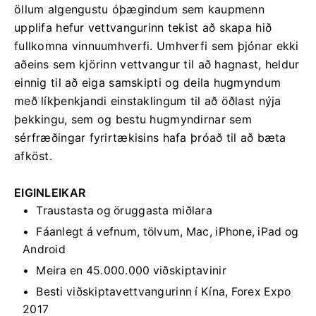
öllum algengustu óþægindum sem kaupmenn
upplifa hefur vettvangurinn tekist að skapa hið
fullkomna vinnuumhverfi. Umhverfi sem þjónar ekki
aðeins sem kjörinn vettvangur til að hagnast, heldur
einnig til að eiga samskipti og deila hugmyndum
með líkþenkjandi einstaklingum til að öðlast nýja
þekkingu, sem og bestu hugmyndirnar sem
sérfræðingar fyrirtækisins hafa þróað til að bæta
afköst.
EIGINLEIKAR
Traustasta og öruggasta miðlara
Fáanlegt á vefnum, tölvum, Mac, iPhone, iPad og
Android
Meira en 45.000.000 viðskiptavinir
Besti viðskiptavettvangurinn í Kína, Forex Expo
2017