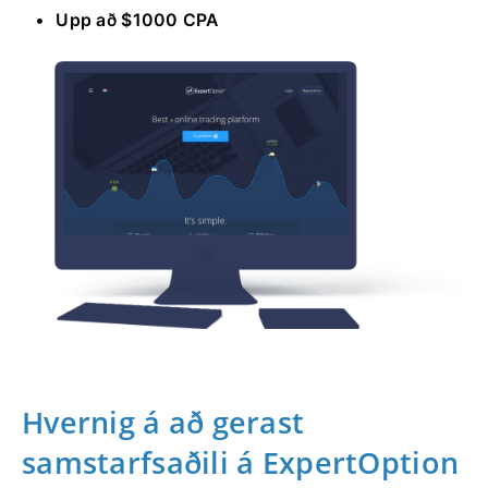
Upp að $1000 CPA
Hvernig á að gerast
samstarfsaðili á ExpertOption