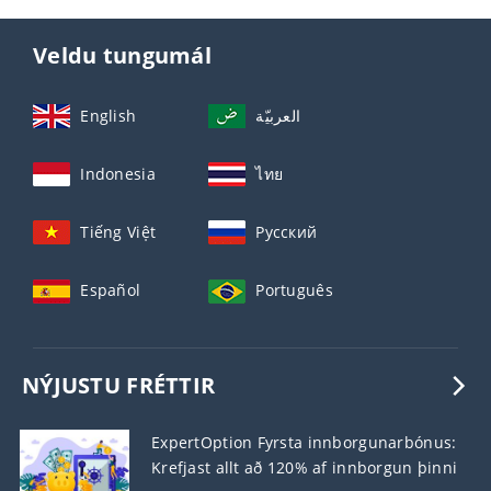
Veldu tungumál
English
العربيّة
Indonesia
ไทย
Tiếng Việt
Русский
Español
Português
NÝJUSTU FRÉTTIR
ExpertOption Fyrsta innborgunarbónus:
Krefjast allt að 120% af innborgun þinni