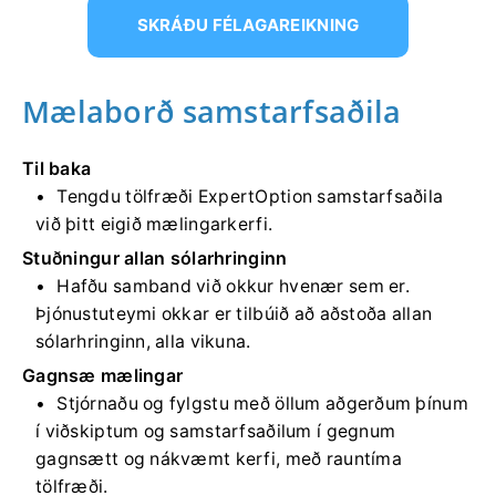
SKRÁÐU FÉLAGAREIKNING
Mælaborð samstarfsaðila
Til baka
Tengdu tölfræði ExpertOption samstarfsaðila
við þitt eigið mælingarkerfi.
Stuðningur allan sólarhringinn
Hafðu samband við okkur hvenær sem er.
Þjónustuteymi okkar er tilbúið að aðstoða allan
sólarhringinn, alla vikuna.
Gagnsæ mælingar
Stjórnaðu og fylgstu með öllum aðgerðum þínum
í viðskiptum og samstarfsaðilum í gegnum
gagnsætt og nákvæmt kerfi, með rauntíma
tölfræði.