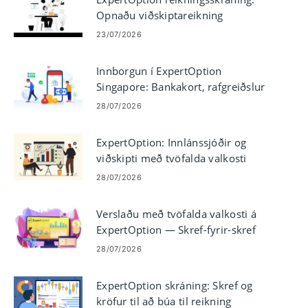
Opnaðu viðskiptareikning
23/07/2026
Innborgun í ExpertOption
Singapore: Bankakort, rafgreiðslur
og dulritun
28/07/2026
ExpertOption: Innlánssjóðir og
viðskipti með tvöfalda valkosti
28/07/2026
Verslaðu með tvöfalda valkosti á
ExpertOption — Skref-fyrir-skref
viðskiptaleiðbeiningar
28/07/2026
ExpertOption skráning: Skref og
kröfur til að búa til reikning