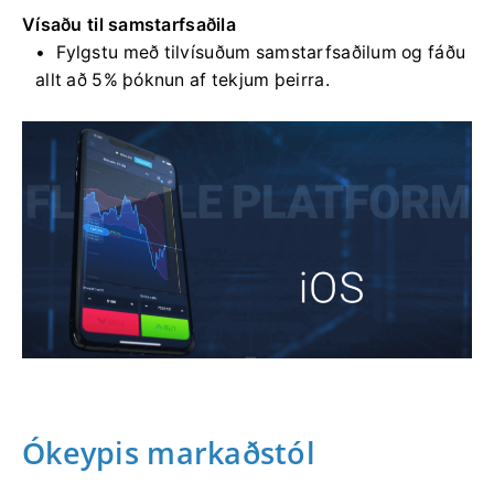
Vísaðu til samstarfsaðila
Fylgstu með tilvísuðum samstarfsaðilum og fáðu
allt að 5% þóknun af tekjum þeirra.
Ókeypis markaðstól