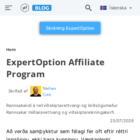
Íslenska
Skráning ExpertOption
Heim
ExpertOption Affiliate
Program
Nathan
Skrifað af
Cole
Rannsakandi á netviðskiptavettvangi og leiðsögumaður
Rannsakar miðlaravettvang og viðskiptareikningakerfi.
23/07/2026
Að verða samþykktur sem félagi fer oft eftir réttri
inngöngu, ekki bara kynningu. Væntanlegir