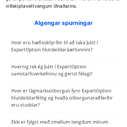
viðskiptavettvangum iðnaðarins.
Algengar spurningar
Hver eru hæfisskilyrðin til að taka þátt í
ExpertOption hlutdeildaráætluninni?
Hvernig tek ég þátt í ExpertOption
samstarfsverkefninu og gerist félagi?
Hver er lágmarksútborgun fyrir ExpertOption
hlutdeildarfélög og hvaða útborgunaraðferðir
eru studdar?
Ekki er fylgst með smellum tengdum mínum