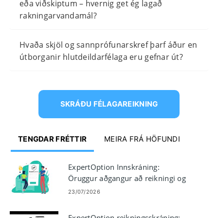
eða viðskiptum – hvernig get ég lagað
rakningarvandamál?
Hvaða skjöl og sannprófunarskref þarf áður en
útborganir hlutdeildarfélaga eru gefnar út?
SKRÁÐU FÉLAGAREIKNING
TENGDAR FRÉTTIR
MEIRA FRÁ HÖFUNDI
ExpertOption Innskráning:
Öruggur aðgangur að reikningi og
bilanaleit
23/07/2026
ExpertOption reikningsskráning: