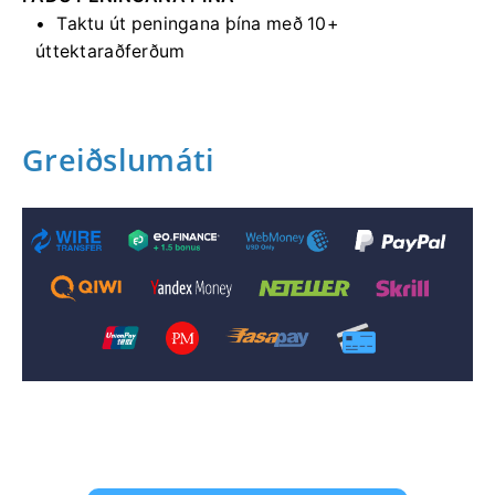
Taktu út peningana þína með 10+
úttektaraðferðum
Greiðslumáti