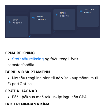
OPNA REIKNING
Stofnaðu reikning
og fáðu tengil fyrir
samstarfsaðila
FÆRIÐ VIÐSKIPTAMENN
Notaðu tengilinn þinn til að vísa kaupmönnum til
ExpertOption
GRÆÐA HAGNAÐ
Fáðu þóknun með tekjuskiptingu eða CPA
FÁÐU PENINGANA ÞÍNA