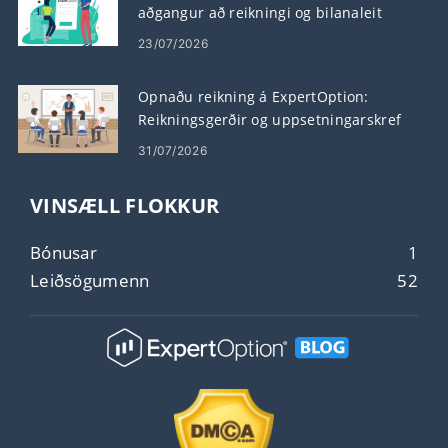
aðgangur að reikningi og bilanaleit
23/07/2026
Opnaðu reikning á ExpertOption:
Reikningsgerðir og uppsetningarskref
31/07/2026
VINSÆLL FLOKKUR
Bónusar
1
Leiðsögumenn
52