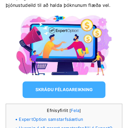
þjónustudeild til að halda þóknunum flæða vel.
SKRÁÐU FÉLAGAREIKNING
Efnisyfirlit
Fela
[
]
ExpertOption samstarfsáætlun