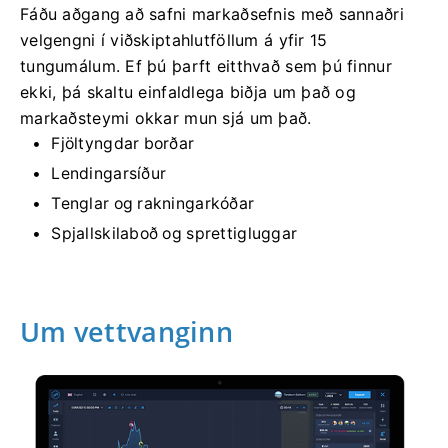
Fáðu aðgang að safni markaðsefnis með sannaðri
velgengni í viðskiptahlutföllum á yfir 15
tungumálum. Ef þú þarft eitthvað sem þú finnur
ekki, þá skaltu einfaldlega biðja um það og
markaðsteymi okkar mun sjá um það.
Fjöltyngdar borðar
Lendingarsíður
Tenglar og rakningarkóðar
Spjallskilaboð og sprettigluggar
Um vettvanginn