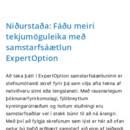
Niðurstaða: Fáðu meiri
tekjumöguleika með
samstarfsáætlun
ExpertOption
Að taka þátt í ExpertOption samstarfsáætluninni er
stefnumótandi skref fyrir þá sem vilja afla tekna af
netviðveru sinni eða tengslaneti. Með rausnarlegum
þóknunarfyrirkomulagi, fjölbreyttum
kynningarúrræðum og hollum stuðningi eru
samstarfsaðilar vel í stakk búnir til að ná árangri.
Með því að fylgja skrefunum sem lýst er hér að ofan
getur þú hafið arðbært samstarf við einn af leiðandi