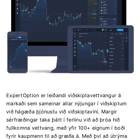
ExpertOption er leiðandi viðskiptavettvangur á
markaði sem sameinar allar nýjungar í viðskiptum
við hágæða þjónustu við viðskiptavini. Margir
sérfræðingar taka þátt í ferlinu við að þróa hið
fullkomna vettvang, með yfir 100+ eignum í boði
fyrir kaupmenn til að græða á. Með því að útrýma