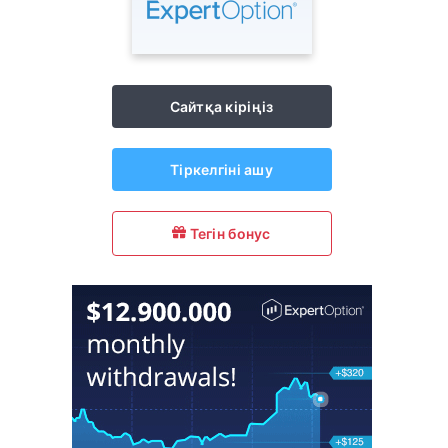
Сайтқа кіріңіз
Тіркелгіні ашу
Тегін бонус