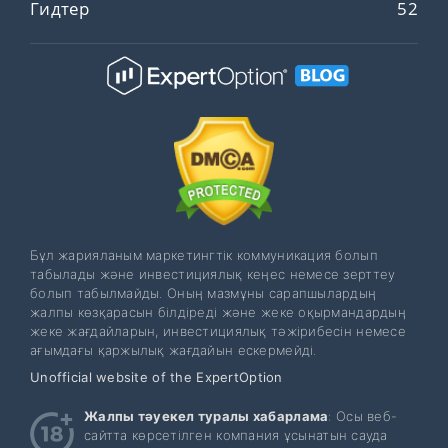
Гидтер
52
Бұл жарияланым маркетингтік коммуникация болып
табылады және инвестициялық кеңес немесе зерттеу
болып табылмайды. Оның мазмұны сарапшылардың
жалпы көзқарасын білдіреді және жеке оқырмандардың
жеке жағдайларын, инвестициялық тәжірибесін немесе
ағымдағы қаржылық жағдайын ескермейді.
Unofficial website of the ExpertOption
Жалпы тәуекел туралы хабарлама
: Осы веб-
сайтта көрсетілген компания ұсынатын сауда