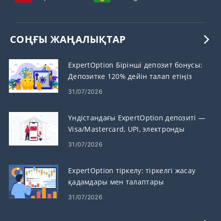
СОҢҒЫ ЖАҢАЛЫҚТАР
ExpertOption Бірінші депозит бонусы:
Депозитке 120% дейін талап етіңіз
31/07/2026
Үндістандағы ExpertOption депозиті —
Visa/Mastercard, UPI, электронды
төлемдер және крипто
31/07/2026
ExpertOption тіркелу: тіркелгі жасау
қадамдары мен талаптары
31/07/2026