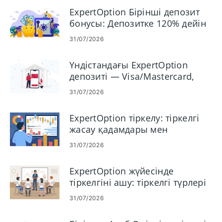
ExpertOption Бірінші депозит
бонусы: Депозитке 120% дейін
талап етіңіз
31/07/2026
Үндістандағы ExpertOption
депозиті — Visa/Mastercard,
UPI, электронды төлемдер және
31/07/2026
крипто
ExpertOption тіркелу: тіркелгі
жасау қадамдары мен
талаптары
31/07/2026
ExpertOption жүйесінде
тіркелгіні ашу: тіркелгі түрлері
және орнату қадамдары
31/07/2026