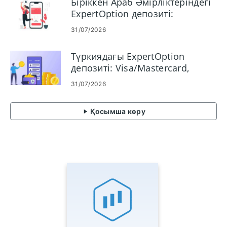
Біріккен Араб Әмірліктеріндегі
ExpertOption депозиті:
Visa/Mastercard, электронды
31/07/2026
төлемдер және крипто
Түркиядағы ExpertOption
депозиті: Visa/Mastercard,
электронды төлемдер және
31/07/2026
криптовалюта
Қосымша көру