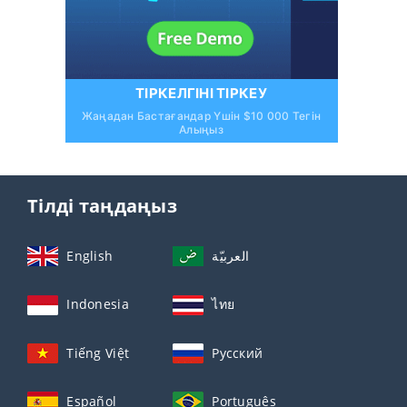
ТІРКЕЛГІНІ ТІРКЕУ
Жаңадан Бастағандар Үшін $10 000 Тегін
Алыңыз
Тілді таңдаңыз
English
العربيّة
Indonesia
ไทย
Tiếng Việt
Русский
Español
Português