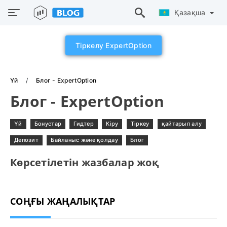
Қазақша
Тіркелу ExpertOption
Үй
Блог - ExpertOption
Блог - ExpertOption
Үй
Бонустар
Гидтер
Кіру
Тіркеу
қайтарып алу
Депозит
Байланыс және қолдау
Блог
Көрсетілетін жазбалар жоқ
СОҢҒЫ ЖАҢАЛЫҚТАР