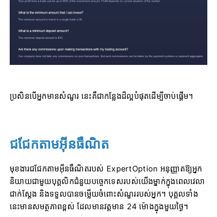
ប្រសិនបើអ្នកមានសំណួរ នេះគឺជាកន្លែងដ៏ល្អបំផុតដើម្បីចាប់ផ្តើម។
ជជែកតាមអ៊ីនធឺណិត
មុខងារជជែកតាមអ៊ីនធឺណិតរបស់ ExpertOption អនុញ្ញាតឱ្យអ្នក
និយាយជាមួយបុគ្គលិកជំនួយបច្ចេកទេសរបស់យើងម្នាក់ក្នុងពេលវេលា
ជាក់ស្តែង និងទទួលបានចម្លើយចំពោះសំណួររបស់អ្នក។ បុគ្គលទាំង
នេះមានសមត្ថភាពខ្ពស់ ដែលមានវត្តមាន 24 ម៉ោងក្នុងមួយថ្ងៃ។