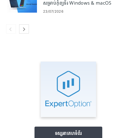
សម្រាប់កុំព្យូទ័រ Windows & macOS
23/07/2026
ទស្សនាគេហទំព័រ