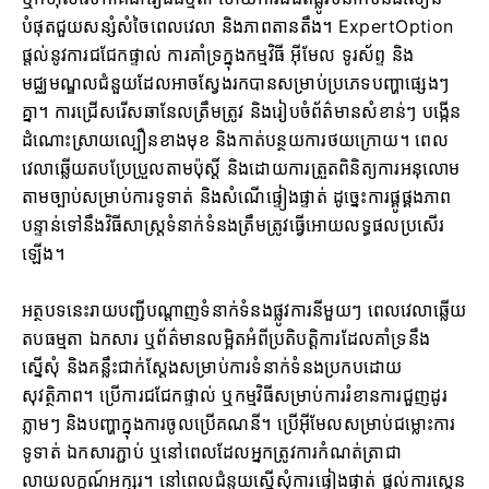
បំផុតជួយសន្សំសំចៃពេលវេលា និងភាពតានតឹង។ ExpertOption
ផ្តល់នូវការជជែកផ្ទាល់ ការគាំទ្រក្នុងកម្មវិធី អ៊ីមែល ទូរស័ព្ទ និង
មជ្ឈមណ្ឌលជំនួយដែលអាចស្វែងរកបានសម្រាប់ប្រភេទបញ្ហាផ្សេងៗ
គ្នា។ ការជ្រើសរើសឆានែលត្រឹមត្រូវ និងរៀបចំព័ត៌មានសំខាន់ៗ បង្កើន
ដំណោះស្រាយល្បឿនខាងមុខ និងកាត់បន្ថយការថយក្រោយ។ ពេល
វេលាឆ្លើយតបប្រែប្រួលតាមប៉ុស្តិ៍ និងដោយការត្រួតពិនិត្យការអនុលោម
តាមច្បាប់សម្រាប់ការទូទាត់ និងសំណើផ្ទៀងផ្ទាត់ ដូច្នេះការផ្គូផ្គងភាព
បន្ទាន់ទៅនឹងវិធីសាស្ត្រទំនាក់ទំនងត្រឹមត្រូវធ្វើអោយលទ្ធផលប្រសើរ
ឡើង។
អត្ថបទនេះរាយបញ្ជីបណ្តាញទំនាក់ទំនងផ្លូវការនីមួយៗ ពេលវេលាឆ្លើយ
តបធម្មតា ឯកសារ ឬព័ត៌មានលម្អិតអំពីប្រតិបត្តិការដែលគាំទ្រនឹង
ស្នើសុំ និងគន្លឹះជាក់ស្តែងសម្រាប់ការទំនាក់ទំនងប្រកបដោយ
សុវត្ថិភាព។ ប្រើការជជែកផ្ទាល់ ឬកម្មវិធីសម្រាប់ការរំខានការជួញដូរ
ភ្លាមៗ និងបញ្ហាក្នុងការចូលប្រើគណនី។ ប្រើអ៊ីមែលសម្រាប់ជម្លោះការ
ទូទាត់ ឯកសារភ្ជាប់ ឬនៅពេលដែលអ្នកត្រូវការកំណត់ត្រាជា
លាយលក្ខណ៍អក្សរ។ នៅពេលជំនួយស្នើសុំការផ្ទៀងផ្ទាត់ ផ្តល់ការស្កេន