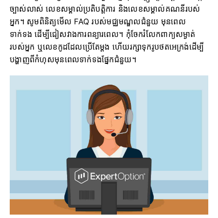
ច្បាស់លាស់ លេខសម្គាល់ប្រតិបត្តិការ និងលេខសម្គាល់គណនីរបស់
អ្នក។ សូមពិនិត្យមើល FAQ របស់មជ្ឈមណ្ឌលជំនួយ មុនពេល
ទាក់ទង ដើម្បីជៀសវាងការពន្យារពេល។ កុំចែករំលែកពាក្យសម្ងាត់
របស់អ្នក ឬលេខកូដដែលប្រើតែម្តង ហើយរក្សាទុករូបថតអេក្រង់ដើម្បី
បង្ហាញពីកំហុសមុនពេលទាក់ទងផ្នែកជំនួយ។