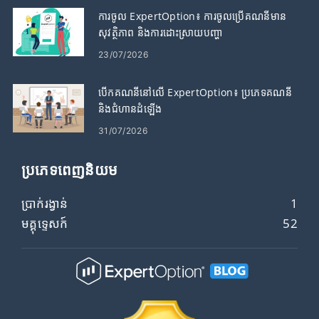
ការចូល ExpertOption៖ ការចូលប្រើគណនីមាន
សុវត្ថិភាព និងការដោះស្រាយបញ្ហា
23/07/2026
បើកគណនីនៅលើ ExpertOption៖ ប្រភេទគណនី
និងជំហានដំឡើង
31/07/2026
ប្រភេទពេញនិយម
ប្រាក់រង្វាន់
1
មគ្គុទ្ទេសក៍
52