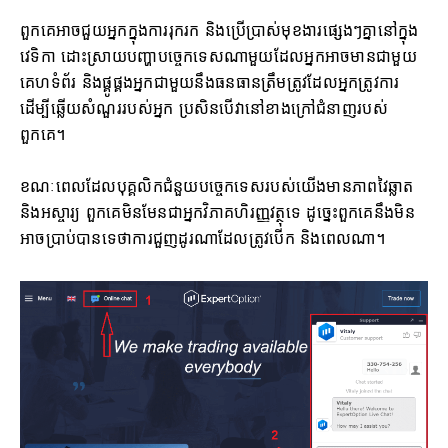
ពួកគេអាចជួយអ្នកក្នុងការរុករក និងប្រើប្រាស់មុខងារផ្សេងៗគ្នានៅក្នុង
វេទិកា ដោះស្រាយបញ្ហាបច្ចេកទេសណាមួយដែលអ្នកអាចមានជាមួយ
គេហទំព័រ និងផ្គូផ្គងអ្នកជាមួយនឹងធនធានត្រឹមត្រូវដែលអ្នកត្រូវការ
ដើម្បីឆ្លើយសំណួររបស់អ្នក ប្រសិនបើវានៅខាងក្រៅជំនាញរបស់
ពួកគេ។
ខណៈពេលដែលបុគ្គលិកជំនួយបច្ចេកទេសរបស់យើងមានភាពវៃឆ្លាត
និងអស្ចារ្យ ពួកគេមិនមែនជាអ្នកវិភាគហិរញ្ញវត្ថុទេ ដូច្នេះពួកគេនឹងមិន
អាចប្រាប់បានទេថាការជួញដូរណាដែលត្រូវបើក ​​និងពេលណា។