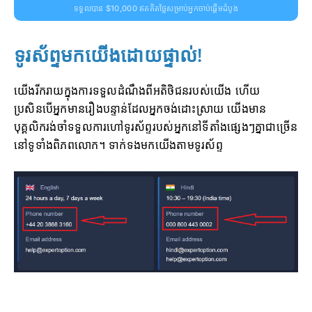
ទទួលបាន $10,000 ឥតគិតថ្លៃសម្រាប់អ្នកចាប់ផ្តើមដំបូង
ទូរស័ព្ទមកយើងដោយផ្ទាល់!
យើងរីករាយក្នុងការទទួលដំណឹងពីអតិថិជនរបស់យើង ហើយ
ប្រសិនបើអ្នកមានរឿងបន្ទាន់ដែលអ្នកចង់ដោះស្រាយ យើងមាន
បុគ្គលិករង់ចាំទទួលការហៅទូរស័ព្ទរបស់អ្នកនៅទីតាំងផ្សេងៗគ្នាជាច្រើន
នៅទូទាំងពិភពលោក។ ទាក់ទងមកយើងតាមទូរស័ព្ទ