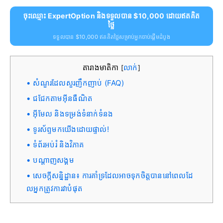
ចុះឈ្មោះ ExpertOption និងទទួលបាន $10,000 ដោយឥតគិត
ថ្លៃ
ទទួលបាន $10,000 ឥតគិតថ្លៃសម្រាប់អ្នកចាប់ផ្តើមដំបូង
តារាងមាតិកា
លាក់
[
]
សំណួរដែលសួរញឹកញាប់ (FAQ)
ជជែកតាមអ៊ីនធឺណិត
អ៊ីមែល និងទម្រង់ទំនាក់ទំនង
ទូរស័ព្ទមកយើងដោយផ្ទាល់!
ទំព័រអប់រំ និងវិភាគ
បណ្តាញសង្គម
សេចក្តីសន្និដ្ឋាន៖ ការគាំទ្រដែលអាចទុកចិត្តបាននៅពេលដែ
លអ្នកត្រូវការវាបំផុត