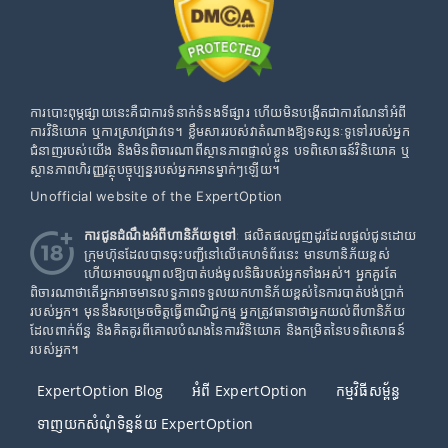
ការបោះពុម្ភផ្សាយនេះគឺជាការទំនាក់ទំនងទីផ្សារ ហើយមិនបង្កើតជាការណែនាំអំពី
ការវិនិយោគ ឬការស្រាវជ្រាវទេ។ ខ្លឹមសាររបស់វាតំណាងឱ្យទស្សនៈទូទៅរបស់អ្នក
ជំនាញរបស់យើង និងមិនពិចារណាពីស្ថានភាពផ្ទាល់ខ្លួន បទពិសោធន៍វិនិយោគ ឬ
ស្ថានភាពហិរញ្ញវត្ថុបច្ចុប្បន្នរបស់អ្នកអានម្នាក់ៗឡើយ។
Unofficial website of the ExpertOption
ការជូនដំណឹងអំពីហានិភ័យទូទៅ
: ផលិតផលជួញដូរដែលផ្តល់ជូនដោយ
ក្រុមហ៊ុនដែលបានចុះបញ្ជីនៅលើគេហទំព័រនេះ មានហានិភ័យខ្ពស់
ហើយអាចបណ្តាលឱ្យបាត់បង់មូលនិធិរបស់អ្នកទាំងអស់។ អ្នកគួរតែ
ពិចារណាថាតើអ្នកអាចមានលទ្ធភាពទទួលយកហានិភ័យខ្ពស់នៃការបាត់បង់ប្រាក់
របស់អ្នក។ មុននឹងសម្រេចចិត្តធ្វើពាណិជ្ជកម្ម អ្នកត្រូវធានាថាអ្នកយល់ពីហានិភ័យ
ដែលពាក់ព័ន្ធ និងគិតគូរពីគោលបំណងនៃការវិនិយោគ និងកម្រិតនៃបទពិសោធន៍
របស់អ្នក។
ExpertOption Blog
អំពី ExpertOption
កម្មវិធីសម្ព័ន្ធ
ទាញយកសំណុំទិន្នន័យ ExpertOption