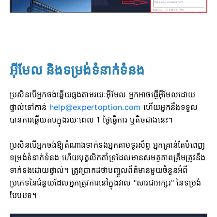
អ៊ីមែល និងទម្រង់ទំនាក់ទំនង
ប្រសិនបើអ្នកចង់ឆ្លើយឆ្លងតាមរយៈអ៊ីមែល អ្នកអាចផ្ញើអ៊ីមែលដោយ
ផ្ទាល់ទៅកាន់
help@expertoption.com
ហើយអ្នកនឹងទទួល
បានការឆ្លើយតបក្នុងរយៈពេល 1 ថ្ងៃធ្វើការ ឬតិចជាងនេះ។
ប្រសិនបើអ្នកចង់ឱ្យតំណាងទាក់ទងអ្នកតាមទូរស័ព្ទ អ្នកគ្រាន់តែបំពេញ
ទម្រង់ទំនាក់ទំនង ហើយបុគ្គលិកគាំទ្រដែលមានសមត្ថភាពត្រឹមត្រូវនឹង
ទាក់ទងដោយផ្ទាល់។ ត្រូវប្រាកដថាបញ្ចូលព័ត៌មានមួយចំនួនអំពី
ប្រភេទនៃជំនួយដែលអ្នកត្រូវការនៅក្នុងវាល "សារជាអក្សរ" នៃទម្រង់
បែបបទ។