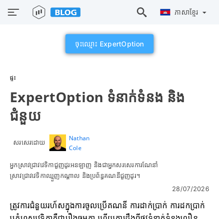
ភាសាខ្មែរ
ចុះឈ្មោះ ExpertOption
ផ្ទះ
ExpertOption ទំនាក់ទំនង និង
ជំនួយ
Nathan
សរសេរដោយ
Cole
អ្នកស្រាវជ្រាវវេទិកាជួញដូរអនឡាញ និងជាអ្នកសរសេរការណែនាំ
ស្រាវជ្រាវវេទិកាឈ្មួញកណ្តាល និងប្រព័ន្ធគណនីជួញដូរ។
28/07/2026
ត្រូវការជំនួយរហ័សក្នុងការចូលប្រើគណនី ការដាក់ប្រាក់ ការដកប្រាក់
ឬកំហុសវេទិកាគឺជារឿងធម្មតា ហើយការដឹងពីផ្លូវទំនាក់ទំនងលឿន