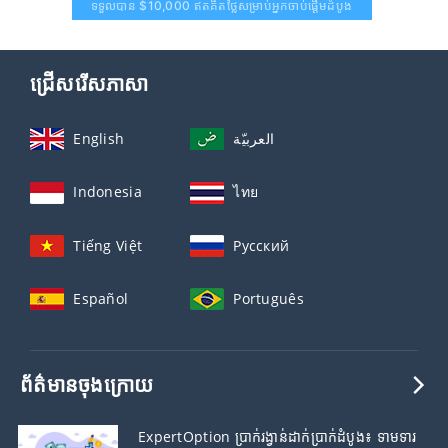
ទទួលបាន $10,000 ឥតគិតថ្លៃសម្រាប់អ្នកចាប់ផ្តើមដំបូង
ជ្រើសរើសភាសា
English
العربيّة
Indonesia
ไทย
Tiếng Việt
Русский
Español
Português
ព័ត៌មានចុងក្រោយ
ExpertOption ប្រាក់រង្វាន់ដាក់ប្រាក់ដំបូង៖ ទាមទារ