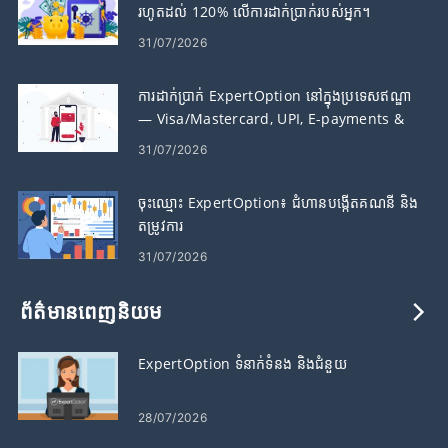
រហូតដល់ 120% លើការដាក់ប្រាក់របស់អ្នក។
31/07/2026
ការដាក់ប្រាក់ ExpertOption នៅក្នុងប្រទេសឥណ្ឌា
— Visa/Mastercard, UPI, E-payments &
Crypto
31/07/2026
ចុះឈ្មោះ ExpertOption៖ ជំហានបង្កើតគណនី និង
តម្រូវការ
31/07/2026
ព័ត៌មានពេញនិយម
ExpertOption ទំនាក់ទំនង និងជំនួយ
28/07/2026