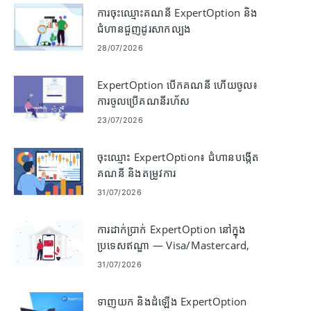
ការចុះឈ្មោះគណនី ExpertOption និង
ជំហានជួញដូរសាកល្បង
28/07/2026
ExpertOption បើកគណនី ហើយចូល៖
ការចូលប្រើគណនីរហ័ស
23/07/2026
ចុះឈ្មោះ ExpertOption៖ ជំហានបង្កើត
គណនី និងតម្រូវការ
31/07/2026
ការដាក់ប្រាក់ ExpertOption នៅក្នុង
ប្រទេសឥណ្ឌា — Visa/Mastercard,
UPI, E-payments & Crypto
31/07/2026
ទាញយក និងដំឡើង ExpertOption