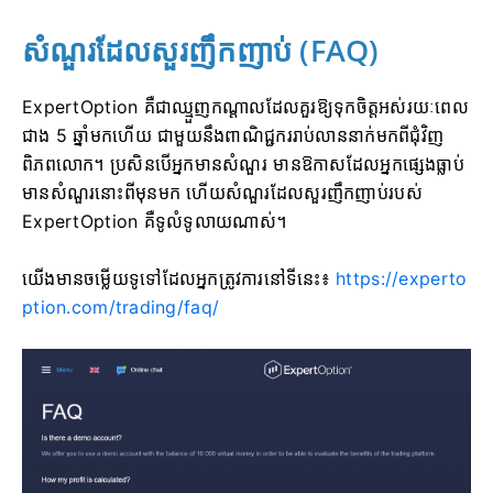
សំណួរដែលសួរញឹកញាប់ (FAQ)
ExpertOption គឺជាឈ្មួញកណ្តាលដែលគួរឱ្យទុកចិត្តអស់រយៈពេល
ជាង 5 ឆ្នាំមកហើយ ជាមួយនឹងពាណិជ្ជកររាប់លាននាក់មកពីជុំវិញ
ពិភពលោក។ ប្រសិនបើអ្នកមានសំណួរ មានឱកាសដែលអ្នកផ្សេងធ្លាប់
មានសំណួរនោះពីមុនមក ហើយសំណួរដែលសួរញឹកញាប់របស់
ExpertOption គឺទូលំទូលាយណាស់។
យើងមានចម្លើយទូទៅដែលអ្នកត្រូវការនៅទីនេះ៖
https://experto
ption.com/trading/faq/