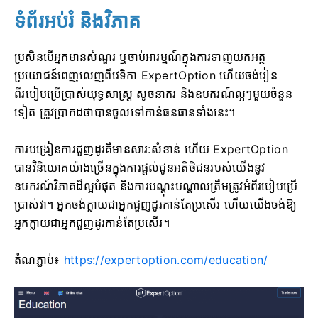
ទំព័រអប់រំ និងវិភាគ
ប្រសិនបើអ្នកមានសំណួរ ឬចាប់អារម្មណ៍ក្នុងការទាញយកអត្ថ
ប្រយោជន៍ពេញលេញពីវេទិកា ExpertOption ហើយចង់រៀន
ពីរបៀបប្រើប្រាស់យុទ្ធសាស្ត្រ សូចនាករ និងឧបករណ៍ល្អៗមួយចំនួន
ទៀត ត្រូវប្រាកដថាបានចូលទៅកាន់ធនធានទាំងនេះ។
ការបង្រៀនការជួញដូរគឺមានសារៈសំខាន់ ហើយ ExpertOption
បានវិនិយោគយ៉ាងច្រើនក្នុងការផ្តល់ជូនអតិថិជនរបស់យើងនូវ
ឧបករណ៍វិភាគដ៏ល្អបំផុត និងការបណ្តុះបណ្តាលត្រឹមត្រូវអំពីរបៀបប្រើ
ប្រាស់វា។ អ្នកចង់ក្លាយជាអ្នកជួញដូរកាន់តែប្រសើរ ហើយយើងចង់ឱ្យ
អ្នកក្លាយជាអ្នកជួញដូរកាន់តែប្រសើរ។
តំណភ្ជាប់៖
https://expertoption.com/education/