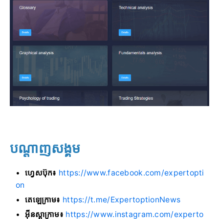
បណ្តាញសង្គម
ហ្វេសប៊ុក៖
https://www.facebook.com/expertopti
on
តេឡេក្រាម៖
https://t.me/ExpertoptionNews
អ៊ីនស្តាក្រាម៖
https://www.instagram.com/experto