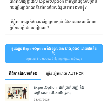
តើឯកសារអ្វីខ្លះដែល ExpertOption ជាធម្មតាស្នើសុំសម្រាប់
ការផ្ទៀងផ្ទាត់គណនីនៅពេលដែលជំនួយទាក់ទងមកខ្ញុំ?
តើខ្ញុំអាចបញ្ជាក់ថាសារគាំទ្រស្របច្បាប់ និងការពារគណនីរបស់
ខ្ញុំពីការបន្លំដោយរបៀបណា?
ចុះឈ្មោះ ExpertOption និងទទួលបាន $10,000 ដោយឥតគិត
ថ្លៃ
ទទួលបាន $10,000 ឥតគិតថ្លៃសម្រាប់អ្នកចាប់ផ្តើមដំបូង
ព័ត៌មានដែលទាក់ទង
ច្រើនទៀតដោយ AUTHOR
ExpertOption: ដាក់ប្រាក់បញ្ញើ និង
ជម្រើសគោលពីរពាណិជ្ជកម្ម
28/07/2026