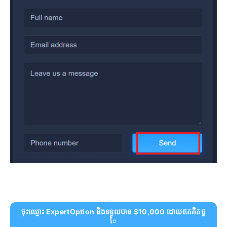
ចុះឈ្មោះ ExpertOption និងទទួលបាន $10,000 ដោយឥតគិតថ្ល
ៃ