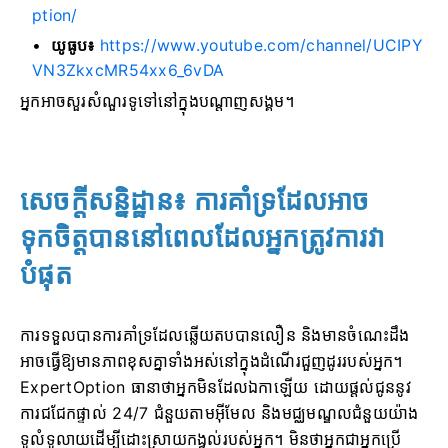
ption/
យូធូប៖
https://www.youtube.com/channel/UCIPY
VN3ZkxcMR54xx6_6vDA
អ្នកអាចសួរសំណួរទូទៅនៅក្នុងបណ្តាញសង្គម។
សេចក្តីសន្និដ្ឋាន៖ ការគាំទ្រដែលអាច
ទុកចិត្តបាននៅពេលដែលអ្នកត្រូវការវា
បំផុត
ការទទួលបានការគាំទ្រដែលឆ្លើយតបបានលឿន និងមានចំណេះដឹង
អាចធ្វើឱ្យមានភាពខុសគ្នាទាំងអស់នៅក្នុងដំណើរជួញដូររបស់អ្នក។
ExpertOption ធានាថាអ្នកមិនដែលឯកាឡើយ ដោយផ្តល់ជូននូវ
ការជជែកផ្ទាល់ 24/7 ជំនួយតាមអ៊ីមែល និងមជ្ឈមណ្ឌលជំនួយយ៉ាង
ទូលំទូលាយដើម្បីដោះស្រាយកង្វល់របស់អ្នក។ មិនថាអ្នកជាអ្នកប្រើ