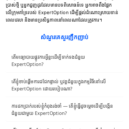
ប្រាស់ថ្មី ឬអ្នកជួញដូរដែលមានបទពិសោធន៍ទេ អ្នកអាចពឹងផ្អែក
លើក្រុមគាំទ្ររបស់ ExpertOption ដើម្បីផ្តល់ដំណោះស្រាយទាន់
ពេលវេលា និងមានប្រសិទ្ធភាពនៅពេលណាដែលត្រូវការ។
សំណួរគេសួរញឹកញាប់
តើមធ្យោបាយផ្លូវការអ្វីខ្លះដើម្បីទាក់ទងជំនួយ
ExpertOption?
តើខ្ញុំចាប់ផ្តើមការជជែកផ្ទាល់ ឬវគ្គជំនួយក្នុងកម្មវិធីនៅលើ
ExpertOption ដោយរបៀបណា?
ការដកប្រាក់របស់ខ្ញុំកំពុងរង់ចាំ — តើខ្ញុំធ្វើដូចម្តេចដើម្បីបង្កើន
ជំនួយជាមួយ ExpertOption?