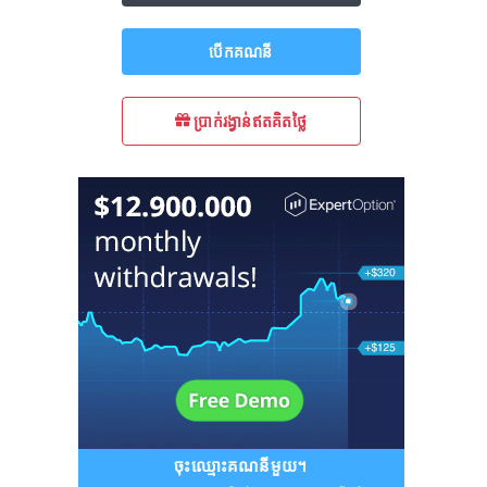
បើក​គណនី
ប្រាក់រង្វាន់ឥតគិតថ្លៃ
ចុះឈ្មោះគណនីមួយ។