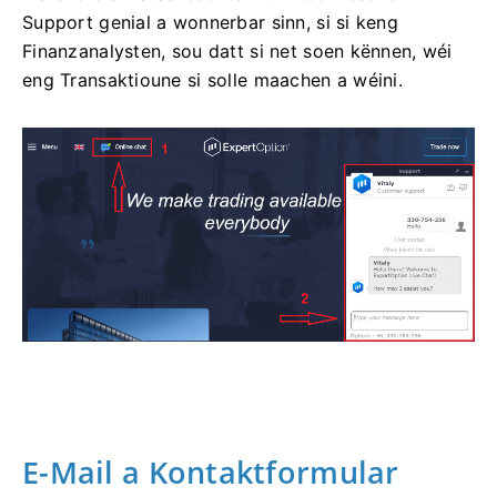
Support genial a wonnerbar sinn, si si keng
Finanzanalysten, sou datt si net soen kënnen, wéi
eng Transaktioune si solle maachen a wéini.
E-Mail a Kontaktformular