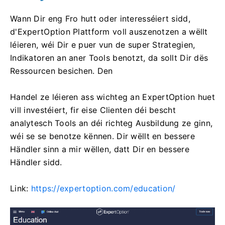
Wann Dir eng Fro hutt oder interesséiert sidd,
d'ExpertOption Plattform voll auszenotzen a wëllt
léieren, wéi Dir e puer vun de super Strategien,
Indikatoren an aner Tools benotzt, da sollt Dir dës
Ressourcen besichen. Den
Handel ze léieren ass wichteg an ExpertOption huet
vill investéiert, fir eise Clienten déi bescht
analytesch Tools an déi richteg Ausbildung ze ginn,
wéi se se benotze kënnen. Dir wëllt en bessere
Händler sinn a mir wëllen, datt Dir en bessere
Händler sidd.
Link:
https://expertoption.com/education/