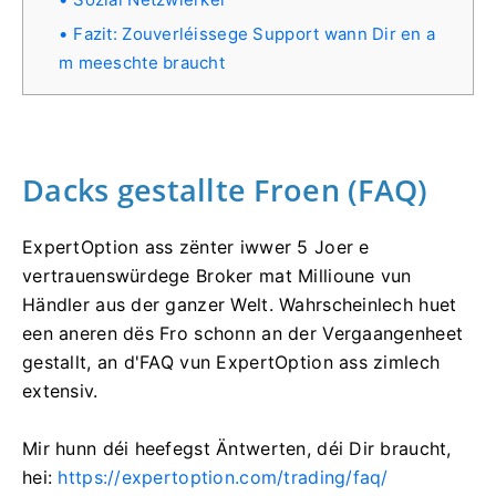
Fazit: Zouverléissege Support wann Dir en a
m meeschte braucht
Dacks gestallte Froen (FAQ)
ExpertOption ass zënter iwwer 5 Joer e
vertrauenswürdege Broker mat Millioune vun
Händler aus der ganzer Welt. Wahrscheinlech huet
een aneren dës Fro schonn an der Vergaangenheet
gestallt, an d'FAQ vun ExpertOption ass zimlech
extensiv.
Mir hunn déi heefegst Äntwerten, déi Dir braucht,
hei:
https://expertoption.com/trading/faq/