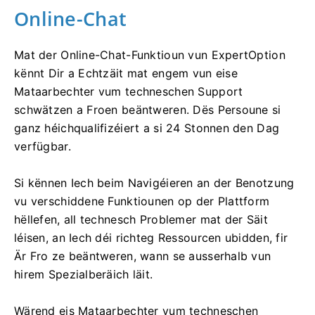
Online-Chat
Mat der Online-Chat-Funktioun vun ExpertOption
kënnt Dir a Echtzäit mat engem vun eise
Mataarbechter vum techneschen Support
schwätzen a Froen beäntweren. Dës Persoune si
ganz héichqualifizéiert a si 24 Stonnen den Dag
verfügbar.
Si kënnen Iech beim Navigéieren an der Benotzung
vu verschiddene Funktiounen op der Plattform
hëllefen, all technesch Problemer mat der Säit
léisen, an Iech déi richteg Ressourcen ubidden, fir
Är Fro ze beäntweren, wann se ausserhalb vun
hirem Spezialberäich läit.
Wärend eis Mataarbechter vum techneschen