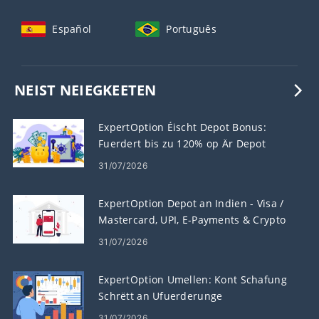
Español
Português
NEIST NEIEGKEETEN
ExpertOption Éischt Depot Bonus:
Fuerdert bis zu 120% op Är Depot
31/07/2026
ExpertOption Depot an Indien - Visa /
Mastercard, UPI, E-Payments & Crypto
31/07/2026
ExpertOption Umellen: Kont Schafung
Schrëtt an Ufuerderunge
31/07/2026