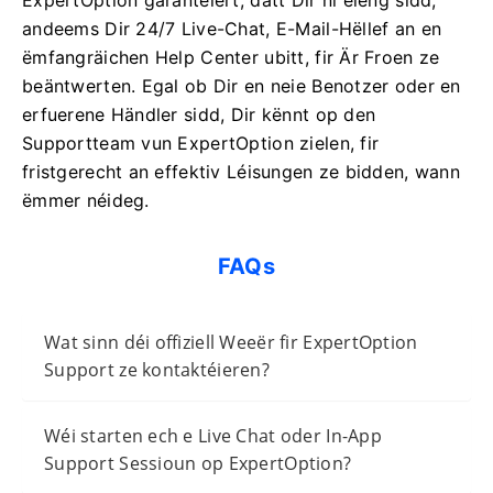
ExpertOption garantéiert, datt Dir ni eleng sidd,
andeems Dir 24/7 Live-Chat, E-Mail-Hëllef an en
ëmfangräichen Help Center ubitt, fir Är Froen ze
beäntwerten. Egal ob Dir en neie Benotzer oder en
erfuerene Händler sidd, Dir kënnt op den
Supportteam vun ExpertOption zielen, fir
fristgerecht an effektiv Léisungen ze bidden, wann
ëmmer néideg.
FAQs
Wat sinn déi offiziell Weeër fir ExpertOption
Support ze kontaktéieren?
Wéi starten ech e Live Chat oder In-App
Support Sessioun op ExpertOption?