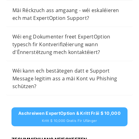
Mäi Réckzuch ass amgaang - wéi eskaléieren
ech mat ExpertOption Support?
Wéi eng Dokumenter freet ExpertOption
typesch fir Kontverifizéierung wann
d'Ënnerstëtzung mech kontaktéiert?
Wéi kann ech bestätegen datt e Support
Message legitim ass a mäi Kont vu Phishing
schützen?
Aschreiwen ExpertOption & Kritt Fräi $ 10,000
Kritt $ 10,000 Gratis Fir Ufänger