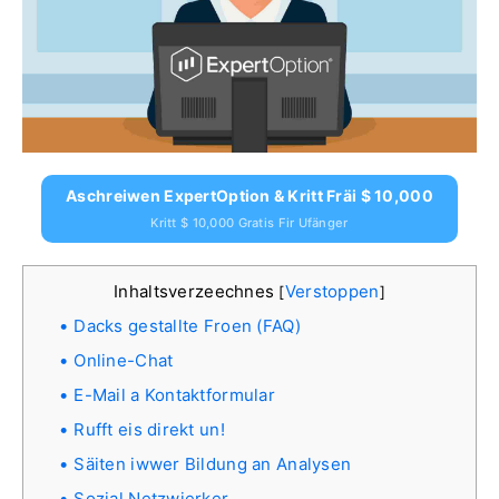
Aschreiwen ExpertOption & Kritt Fräi $ 10,000
Kritt $ 10,000 Gratis Fir Ufänger
Inhaltsverzeechnes
Verstoppen
[
]
Dacks gestallte Froen (FAQ)
Online-Chat
E-Mail a Kontaktformular
Rufft eis direkt un!
Säiten iwwer Bildung an Analysen
Sozial Netzwierker