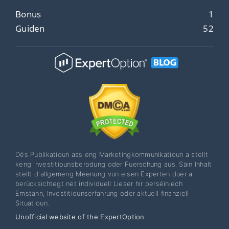
Bonus
1
Guiden
52
Dës Publikatioun ass eng Marketingkommunikatioun a stellt
keng Investitiounsberodung oder Fuerschung aus. Säin Inhalt
stellt d'allgemeng Meenung vun eisen Experten duer a
berücksichtegt net individuell Lieser hir perséinlech
Ëmstänn, Investitiounserfahrung oder aktuell finanziell
Situatioun.
Unofficial website of the ExpertOption