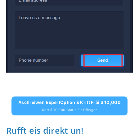
Aschreiwen ExpertOption & Kritt Fräi $ 10,000
Kritt $ 10,000 Gratis Fir Ufänger
Rufft eis direkt un!