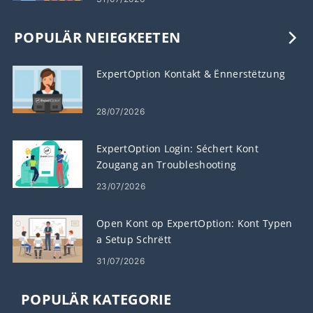
POPULÄR NEIEGKEETEN
ExpertOption Kontakt & Ënnerstëtzung
28/07/2026
ExpertOption Login: Séchert Kont
Zougang an Troubleshooting
23/07/2026
Open Kont op ExpertOption: Kont Typen
a Setup Schrëtt
31/07/2026
POPULÄR KATEGORIE