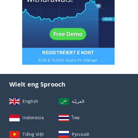
REGISTRÉIERT E KONT
Kritt $ 10,000 Gratis Fir Ufänger
Wielt eng Sprooch
English
العربيّة
Indonesia
ไทย
Tiếng Việt
Русский