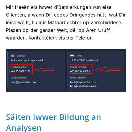
Mir freeën eis iwwer d'Bemierkungen vun eise
Clienten, a wann Dir eppes Dringendes hutt, wat Dir
léise wëllt, hu mir Mataarbechter op verschiddene
Plazen op der ganzer Welt, déi op Ären Uruff
waarden. Kontaktéiert eis per Telefon.
Säiten iwwer Bildung an
Analysen