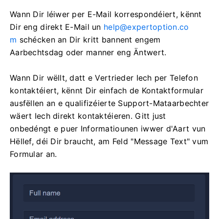
Wann Dir léiwer per E-Mail korrespondéiert, kënnt
Dir eng direkt E-Mail un
help@expertoption.co
m
schécken an Dir kritt bannent engem
Aarbechtsdag oder manner eng Äntwert.
Wann Dir wëllt, datt e Vertrieder Iech per Telefon
kontaktéiert, kënnt Dir einfach de Kontaktformular
ausfëllen an e qualifizéierte Support-Mataarbechter
wäert Iech direkt kontaktéieren. Gitt just
onbedéngt e puer Informatiounen iwwer d'Aart vun
Hëllef, déi Dir braucht, am Feld "Message Text" vum
Formular an.