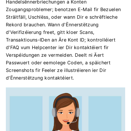
Handelsënnerbriechungen a Konten
Zougangsproblemer; benotzen E-Mail fir Bezuelen
Sträitfäll, Uschlëss, oder wann Dir e schrëftleche
Rekord brauchen. Wann d'Ënnerstëtzung
d'Verifizéierung freet, gitt kloer Scans,
Transaktiouns-IDen an Äre Kont ID; kontrolléiert
d'FAQ vum Helpcenter ier Dir kontaktéiert fir
Verspéidungen ze vermeiden. Deelt ni Äert
Passwuert oder eemolege Coden, a späichert
Screenshots fir Feeler ze illustréieren ier Dir
d'Ënnerstëtzung kontaktéiert.