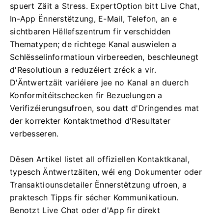
spuert Zäit a Stress. ExpertOption bitt Live Chat,
In-App Ënnerstëtzung, E-Mail, Telefon, an e
sichtbaren Hëllefszentrum fir verschidden
Thematypen; de richtege Kanal auswielen a
Schlësselinformatioun virbereeden, beschleunegt
d'Resolutioun a reduzéiert zréck a vir.
D'Äntwertzäit variéiere jee no Kanal an duerch
Konformitéitschecken fir Bezuelungen a
Verifizéierungsufroen, sou datt d'Dringendes mat
der korrekter Kontaktmethod d'Resultater
verbesseren.
Dësen Artikel listet all offiziellen Kontaktkanal,
typesch Äntwertzäiten, wéi eng Dokumenter oder
Transaktiounsdetailer Ënnerstëtzung ufroen, a
praktesch Tipps fir sécher Kommunikatioun.
Benotzt Live Chat oder d'App fir direkt