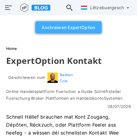
Lëtzebuergesch
Aschreiwen ExpertOption
Home
ExpertOption Kontakt
Nathan
Geschriwwen vum
Cole
Online Handelsplattform Fuerscher a Guide Schrëftsteller
Fuerschung Broker Plattformen an HandelskontoSystemer.
28/07/2026
Schnell Hëllef brauchen mat Kont Zougang,
Dépôten, Réckzuch, oder Plattform Feeler ass
heefeg - a wëssen déi schnellsten Kontakt Wee