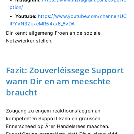
ption/
Youtube:
https://www.youtube.com/channel/UC
IPYVN3ZkxcMR54xx6_6vDA
Dir kënnt allgemeng Froen an de soziale
Netzwierker stellen.
Fazit: Zouverléissege Support
wann Dir en am meeschte
braucht
Zougang zu engem reaktiounsfäegen an
kompetenten Support kann en groussen
Ënnerscheed op Ärer Handelsrees maachen.