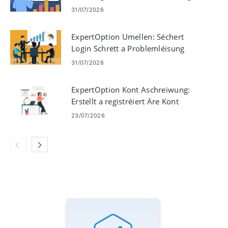
31/07/2026
ExpertOption Umellen: Séchert
Login Schrëtt a Problemléisung
31/07/2026
ExpertOption Kont Aschreiwung:
Erstellt a registréiert Äre Kont
23/07/2026