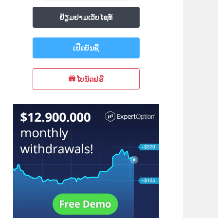
ຢ້ຽມຢາມເວັບໄຊທ໌
ເປີດບັນຊີ
ໂບນັດຟຣີ