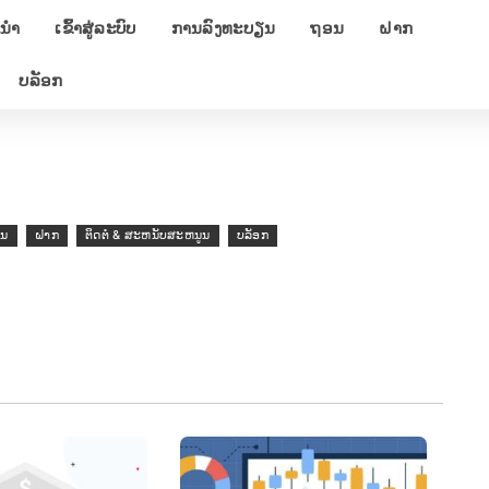
ະນຳ
ເຂົ້າ​ສູ່​ລະ​ບົບ
ການລົງທະບຽນ
ຖອນ
ຝາກ
ບລັອກ
ອນ
ຝາກ
ຕິດ​ຕໍ່ & ສະ​ຫນັບ​ສະ​ຫນູນ​
ບລັອກ