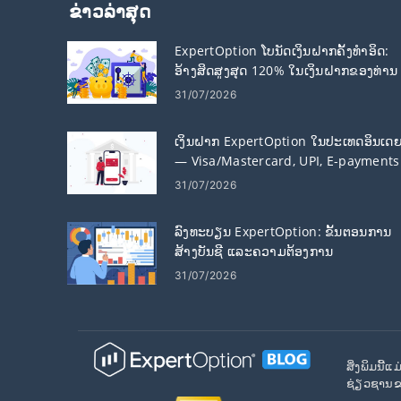
ຂ່າວ​ລ່າ​ສຸດ
ExpertOption ໂບນັດເງິນຝາກຄັ້ງທໍາອິດ:
ອ້າງສິດສູງສຸດ 120% ໃນເງິນຝາກຂອງທ່ານ
31/07/2026
ເງິນຝາກ ExpertOption ໃນປະເທດອິນເດ
— Visa/Mastercard, UPI, E-payments
& Crypto
31/07/2026
ລົງທະບຽນ ExpertOption: ຂັ້ນຕອນການ
ສ້າງບັນຊີ ແລະຄວາມຕ້ອງການ
31/07/2026
ສິ່ງພິມນີ
ຊ່ຽວຊານຂອ