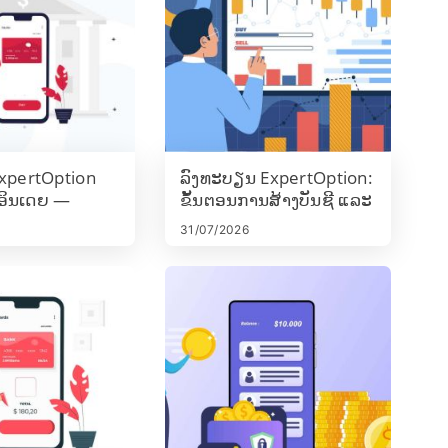
ExpertOption
ລົງທະບຽນ ExpertOption:
ອິນເດຍ —
ຂັ້ນຕອນການສ້າງບັນຊີ ແລະ
ercard, UPI, E-
ຄວາມຕ້ອງການ
31/07/2026
 & Crypto