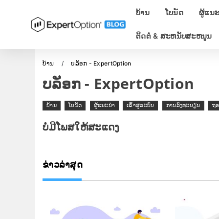
ບ້ານ
ໂບນັດ
ຜູ້ແນ
ຕິດ​ຕໍ່ & ສະ​ຫນັບ​ສະ​ຫນູນ​
ບ້ານ
ບລັອກ - ExpertOption
ບລັອກ - ExpertOption
ບ້ານ
ໂບນັດ
ຜູ້ແນະນຳ
ເຂົ້າ​ສູ່​ລະ​ບົບ
ການລົງທະບຽນ
ຖ
ບໍ່ມີໂພສໃຫ້ສະແດງ
ຂ່າວ​ລ່າ​ສຸດ