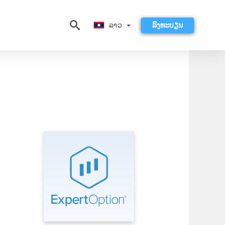
ລາວ
ລາວ
ລົງທະບຽນ