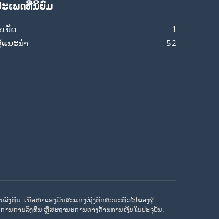
ປະເພດທີ່ນິຍົມ
ບນັດ
1
ູ້ແນະນຳ
52
ານລົງທຶນ. ເນື້ອຫາຂອງມັນສະແດງເຖິງທັດສະນະທົ່ວໄປຂອງຜູ້
ບການການລົງທຶນ ຫຼືສະຖານະການທາງດ້ານການເງິນໃນປະຈຸບັນ.