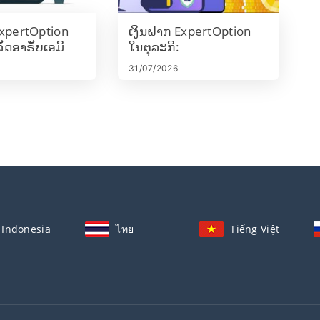
ExpertOption
ເງິນຝາກ ExpertOption
ດອາຣັບເອມີ
ໃນຕຸລະກີ:
/Mastercard, E-
Visa/Mastercard, E-
31/07/2026
 & Crypto
payments ແລະ
Cryptocurrency
Indonesia
ไทย
Tiếng Việt