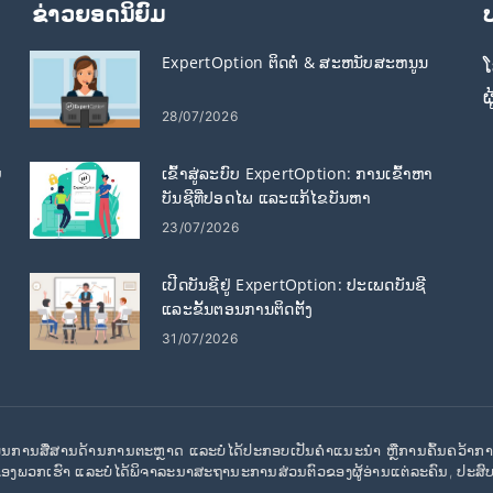
ຂ່າວຍອດນິຍົມ
ExpertOption ຕິດຕໍ່ & ສະຫນັບສະຫນູນ
ໂ
ຜ
28/07/2026
ຍ
ເຂົ້າສູ່ລະບົບ ExpertOption: ການເຂົ້າຫາ
ບັນຊີທີ່ປອດໄພ ແລະແກ້ໄຂບັນຫາ
23/07/2026
ເປີດບັນຊີຢູ່ ExpertOption: ປະເພດບັນຊີ
ແລະຂັ້ນຕອນການຕິດຕັ້ງ
31/07/2026
້ແມ່ນການສື່ສານດ້ານການຕະຫຼາດ ແລະບໍ່ໄດ້ປະກອບເປັນຄໍາແນະນໍາ ຫຼືການຄົ້ນຄວ້າກ
ງພວກເຮົາ ແລະບໍ່ໄດ້ພິຈາລະນາສະຖານະການສ່ວນຕົວຂອງຜູ້ອ່ານແຕ່ລະຄົນ, ປະສົ