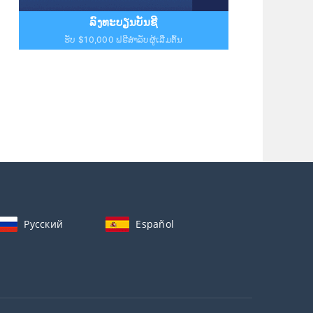
ລົງທະບຽນບັນຊີ
ຮັບ $10,000 ຟຣີສຳລັບຜູ້ເລີ່ມຕົ້ນ
Русский
Español