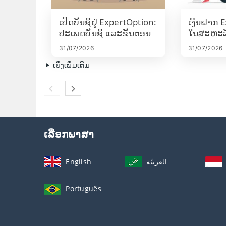
ເປີດບັນຊີຢູ່ ExpertOption:
ເງິນຝາກ 
ປະເພດບັນຊີ ແລະຂັ້ນຕອນ
ໃນສະຫະລັ
ການຕິດຕັ້ງ
ເຣດ: Visa
31/07/2026
31/07/2026
payments
ເບິ່ງເພີ່ມເຕີມ
ເລືອກພາສາ
English
العربيّة
Português