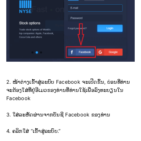
2. ໜ້າຕ່າງເຂົ້າສູ່ລະບົບ Facebook ຈະເປີດຂຶ້ນ, ບ່ອນທີ່ທ່ານ
ຈະຕ້ອງໃສ່ທີ່ຢູ່ອີເມວຂອງທ່ານທີ່ທ່ານໃຊ້ເພື່ອລົງທະບຽນໃນ
Facebook
3. ໃສ່ລະຫັດຜ່ານຈາກບັນຊີ Facebook ຂອງທ່ານ
4. ຄລິກໃສ່ “ເຂົ້າສູ່ລະບົບ.”