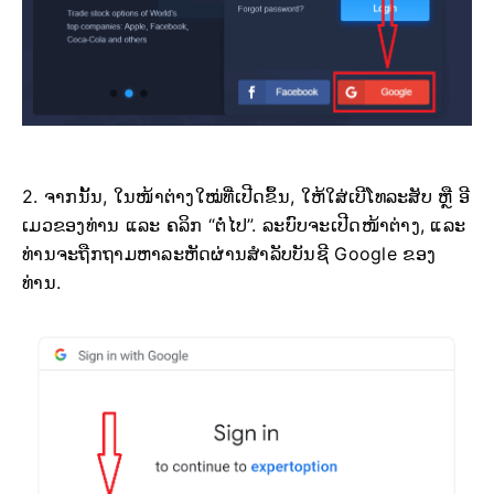
2. ຈາກນັ້ນ, ໃນໜ້າຕ່າງໃໝ່ທີ່ເປີດຂຶ້ນ, ໃຫ້ໃສ່ເບີໂທລະສັບ ຫຼື ອີ
ເມວຂອງທ່ານ ແລະ ຄລິກ “ຕໍ່ໄປ”. ລະບົບຈະເປີດໜ້າຕ່າງ, ແລະ
ທ່ານຈະຖືກຖາມຫາລະຫັດຜ່ານສຳລັບບັນຊີ Google ຂອງ
ທ່ານ.