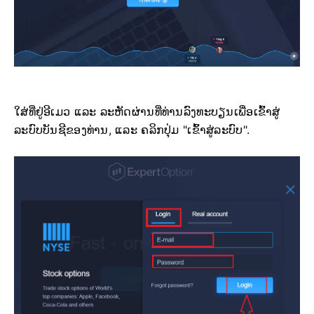
ໃສ່ທີ່ຢູ່ອີເມວ ແລະ ລະຫັດຜ່ານທີ່ທ່ານລົງທະບຽນເພື່ອເຂົ້າສູ່
ລະບົບບັນຊີຂອງທ່ານ, ແລະ ຄລິກປຸ່ມ "ເຂົ້າສູ່ລະບົບ".