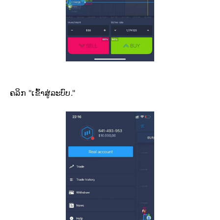
ຄລິກ "ເຂົ້າສູ່ລະບົບ."