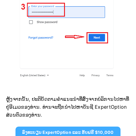
ຫຼັງຈາກນັ້ນ, ປະຕິບັດຕາມຄຳແນະນຳທີ່ສົ່ງຈາກບໍລິການໄປຫາທີ່
ຢູ່ອີເມວຂອງທ່ານ. ທ່ານຈະຖືກນຳໄປຫາບັນຊີ ExpertOption
ສ່ວນຕົວຂອງທ່ານ.
ລົງທະບຽນ ExpertOption ແລະ ຮັບຟຣີ $10,000