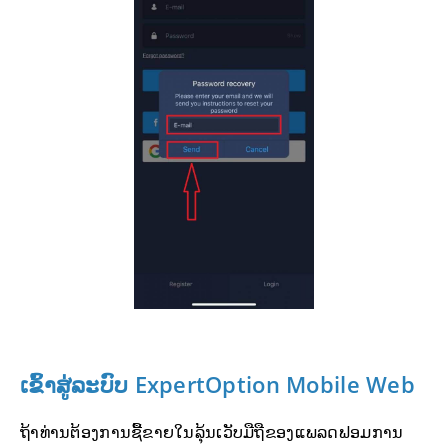
ເຂົ້າສູ່ລະບົບ
ExpertOption Mobile Web
ຖ້າທ່ານຕ້ອງການຊື້ຂາຍໃນລຸ້ນເວັບມືຖືຂອງແພລດຟອມການ