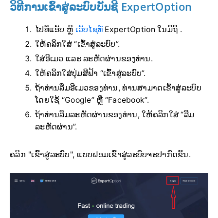
ວິທີການເຂົ້າສູ່ລະບົບບັນຊີ ExpertOption
ໄປທີ່ແອັບ ຫຼື
ເວັບໄຊທ໌
ExpertOption ໃນມືຖື .
ໃຫ້ຄລິກໃສ່ “ເຂົ້າສູ່ລະບົບ”.
ໃສ່ອີເມວ ແລະ ລະຫັດຜ່ານຂອງທ່ານ.
ໃຫ້ຄລິກໃສ່ປຸ່ມສີຟ້າ “ເຂົ້າສູ່ລະບົບ”.
ຖ້າທ່ານລືມອີເມວຂອງທ່ານ, ທ່ານສາມາດເຂົ້າສູ່ລະບົບ
ໂດຍໃຊ້ “Google” ຫຼື “Facebook”.
ຖ້າທ່ານລືມລະຫັດຜ່ານຂອງທ່ານ, ໃຫ້ຄລິກໃສ່ “ລືມ
ລະຫັດຜ່ານ”.
ຄລິກ "ເຂົ້າສູ່ລະບົບ", ແບບຟອມເຂົ້າສູ່ລະບົບຈະປາກົດຂຶ້ນ.