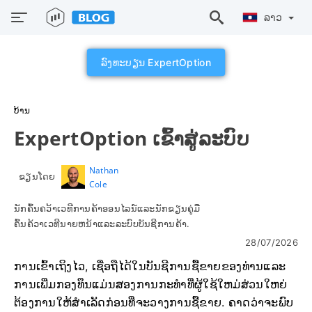
ລາວ
ລົງທະບຽນ ExpertOption
ບ້ານ
ExpertOption ເຂົ້າສູ່ລະບົບ
Nathan
ຂຽນໂດຍ
Cole
ນັກຄົ້ນຄວ້າເວທີການຄ້າອອນໄລນ໌ແລະນັກຂຽນຄູ່ມື
ຄົ້ນຄ້ວາເວທີນາຍຫນ້າແລະລະບົບບັນຊີການຄ້າ.
28/07/2026
ການເຂົ້າເຖິງໄວ, ເຊື່ອຖືໄດ້ໃນບັນຊີການຊື້ຂາຍຂອງທ່ານແລະ
ການເພີ່ມກອງທຶນແມ່ນສອງການກະທໍາທີ່ຜູ້ໃຊ້ໃຫມ່ສ່ວນໃຫຍ່
ຕ້ອງການໃຫ້ສໍາເລັດກ່ອນທີ່ຈະວາງການຊື້ຂາຍ. ຄາດວ່າຈະພົບ