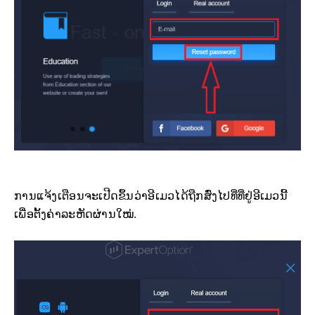
ການແຈ້ງເຕືອນຈະເປີດຂຶ້ນວ່າອີເມວໄດ້ຖືກສົ່ງໄປທີ່ທີ່ຢູ່ອີເມວນີ້
ເພື່ອຕັ້ງຄ່າລະຫັດຜ່ານໃໝ່.