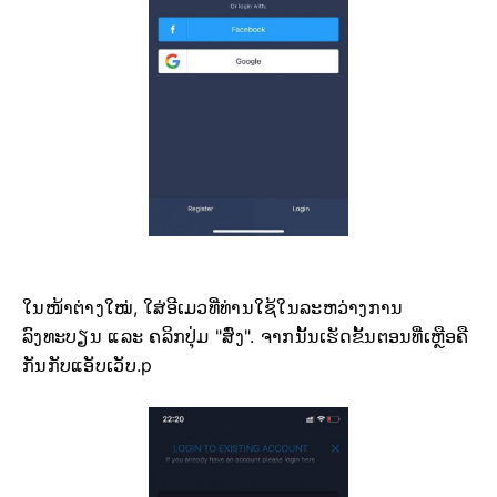
ໃນໜ້າຕ່າງໃໝ່, ໃສ່ອີເມວທີ່ທ່ານໃຊ້ໃນລະຫວ່າງການ
ລົງທະບຽນ ແລະ ຄລິກປຸ່ມ "ສົ່ງ". ຈາກນັ້ນເຮັດຂັ້ນຕອນທີ່ເຫຼືອຄື
ກັນກັບແອັບເວັບ.p