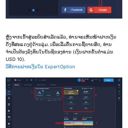
ຫຼັງຈາກເຂົ້າສູ່ລະບົບສຳເລັດແລ້ວ, ທ່ານຈະເຫັນໜ້າຝາກເງິນ
ດັ່ງທີ່ສະແດງຢູ່ດ້ານລຸ່ມ. ເພື່ອເລີ່ມຕົ້ນການຊື້ຂາຍສົດ, ທ່ານ
ຈຳເປັນຕ້ອງລົງທຶນໃນບັນຊີຂອງທ່ານ (ເງິນຝາກຂັ້ນຕ່ຳແມ່ນ
USD 10).
ວິທີການຝາກເງິນໃນ ExpertOption