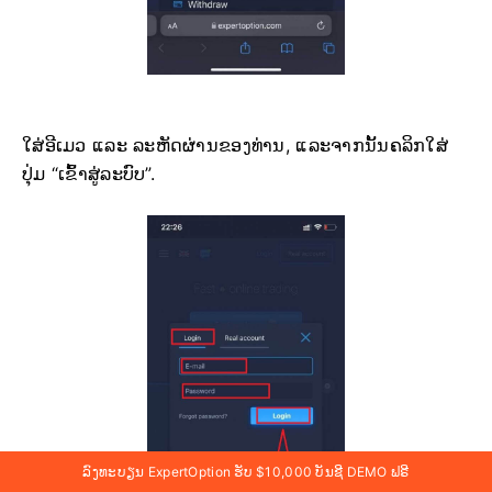
ໃສ່ອີເມວ ແລະ ລະຫັດຜ່ານຂອງທ່ານ, ແລະຈາກນັ້ນຄລິກໃສ່
ປຸ່ມ “ເຂົ້າສູ່ລະບົບ”.
ລົງທະບຽນ ExpertOption ຮັບ $10,000 ບັນຊີ DEMO ຟຣີ