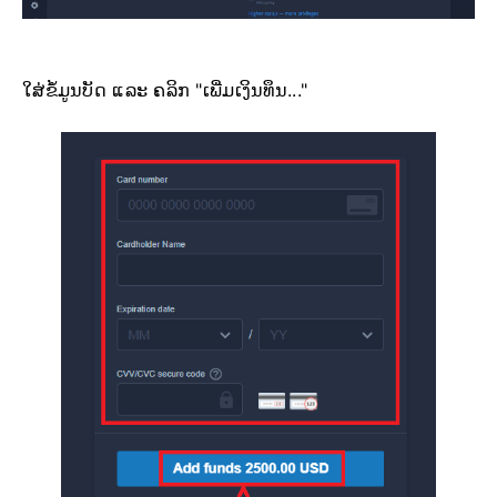
ໃສ່ຂໍ້ມູນບັດ ແລະ ຄລິກ "ເພີ່ມເງິນທຶນ..."