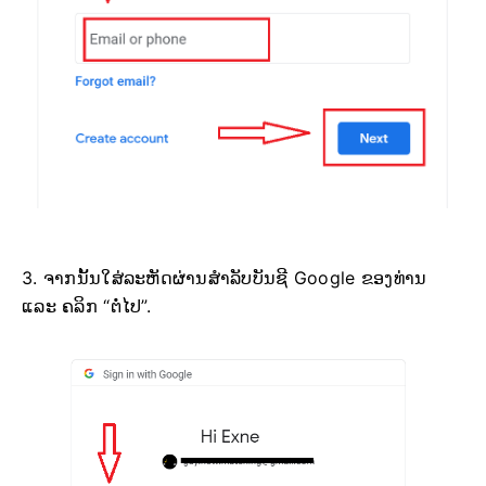
3. ຈາກນັ້ນໃສ່ລະຫັດຜ່ານສຳລັບບັນຊີ Google ຂອງທ່ານ
ແລະ ຄລິກ “ຕໍ່ໄປ”.