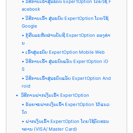
ວິທີການເຂົ້າສູ່ລະບົບ ExpertOption ໂດຍໃຊ້ F
acebook
ວິທີການເຂົ້າ ສູ່ລະບົບ ExpertOption ໂດຍໃຊ້
Google
ກູ້ຄືນລະຫັດຜ່ານບັນຊີ ExpertOption ຂອງທ່າ
ນ
ເຂົ້າສູ່ລະບົບ ExpertOption Mobile Web
ວິທີການເຂົ້າ ສູ່ລະບົບແອັບ ExpertOption iO
S
ວິທີການເຂົ້າສູ່ລະບົບແອັບ ExpertOption And
roid
ວິທີການຝາກເງິນເຂົ້າ ExpertOption
ຂ້ອຍຈະຝາກເງິນເຂົ້າ ExpertOption ໄດ້ແນວ
ໃດ
ຝາກເງິນເຂົ້າ ExpertOption ໂດຍໃຊ້ບັດທະນ
າຄານ (VISA/ Master Card)