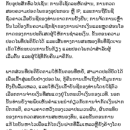
ກັບອຸປະສັກທົ່ວໄປເຊັ່ນ: ການຣີເຊັດລະຫັດຜ່ານ, ການກວດ
ສອບຄວາມປອດໄພຂອງອຸປະກອນ ຫຼື IP, ແລະການຖືບັນຊີ
ຊົ່ວຄາວເມື່ອບັນຊີຂອງທ່ານຂາດການຢັ້ງຢືນ; ການ​ຈັດ​ການ​ເຫຼົ່າ​
ນັ້ນ​ໄວ​ປ້ອງ​ກັນ​ຄວາມ​ຊັກ​ຊ້າ​ຂອງ​ການ​ຝາກ​ເງິນ​ແລະ​ຫຼຸດ​ຜ່ອນ​ໂອ​
ກາດ​ຂອງ​ການ​ປະ​ຕິ​ເສດ​ຜູ້​ໃຫ້​ການ​ຊໍາ​ລະ​ເງິນ​. ຂັ້ນຕອນຄວາມ
ປອດໄພທີ່ປະຕິບັດໄດ້ ແລະເສັ້ນທາງການສະໜອງທຶນທີ່ຊັດເຈນ
ເຮັດໃຫ້ຂະບວນການນັ້ນກ້ຽງ ແລະປອດໄພກວ່າສຳລັບຜູ້
ເລີ່ມຕົ້ນ ແລະຜູ້ໃຊ້ທີ່ກັບຄືນມາຄືກັນ.
ພາກສ່ວນທີ່ປະຕິບັດຕາມໃຫ້ຂັ້ນຕອນທີ່ຫຍໍ້, ສາມາດປະຕິບັດໄດ້
ເພື່ອເຂົ້າສູ່ລະບົບຢ່າງປອດໄພ, ກູ້ຄືນການເຂົ້າເຖິງຖ້າຂໍ້ມູນການ
ຢັ້ງຢືນລົ້ມເຫລວ, ແລະໃຫ້ເງິນເຂົ້າບັນຊີຂອງທ່ານໂດຍໃຊ້ຕົວ
ເລືອກການຈ່າຍເງິນທີ່ສະແດງຢູ່ໃນກະເປົາເງິນຂອງເວທີ. ນອກ
ນັ້ນທ່ານຍັງຈະພົບເຫັນຄໍາແນະນໍາກ່ຽວກັບການຈໍາກັດເງິນຝາກ
ປົກກະຕິ, ຄວາມຄາດຫວັງຂອງເວລາປະມວນຜົນ, ຜົນກະທົບ
ຂອງການກວດສອບການສະຫນອງທຶນ, ແລະຂັ້ນຕອນການ
ແກ້ໄຂບັນຫາໄວເພື່ອແກ້ໄຂເງິນຝາກທີ່ລົ້ມເຫລວຫຼືຍັງຄ້າງໂດຍ