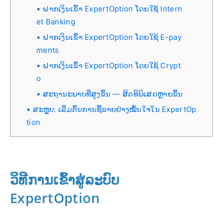
ຝາກເງິນເຂົ້າ ExpertOption ໂດຍໃຊ້ Intern
et Banking
ຝາກເງິນເຂົ້າ ExpertOption ໂດຍໃຊ້ E-pay
ments
ຝາກເງິນເຂົ້າ ExpertOption ໂດຍໃຊ້ Crypt
o
ສະຖານະພາບທີ່ສູງຂຶ້ນ — ສິດທິພິເສດຫຼາຍຂຶ້ນ
ສະຫຼຸບ: ເລີ່ມຕົ້ນການຊື້ຂາຍຢ່າງໝັ້ນໃຈໃນ ExpertOp
tion
ວິທີການເຂົ້າສູ່ລະບົບ
ExpertOption