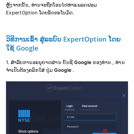
ຫຼັງຈາກນັ້ນ, ທ່ານຈະຖືກໂອນໄປຫາແພລດຟອມ
ExpertOption ໂດຍອັດຕະໂນມັດ.
ວິທີການເຂົ້າ
ສູ່ລະບົບ
ExpertOption ໂດຍ
ໃຊ້ Google
1. ສຳລັບການອະນຸຍາດຜ່ານ ບັນຊີ
Google
ຂອງທ່ານ , ທ່ານ
ຈຳເປັນຕ້ອງຄລິກໃສ່ ປຸ່ມ
Google
.