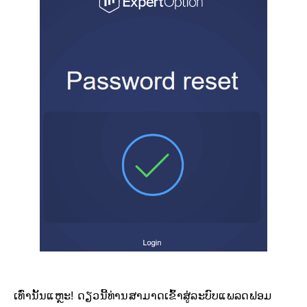
ເທົ່ານັ້ນແຫຼະ! ດຽວນີ້ທ່ານສາມາດເຂົ້າສູ່ລະບົບແພລດຟອມ