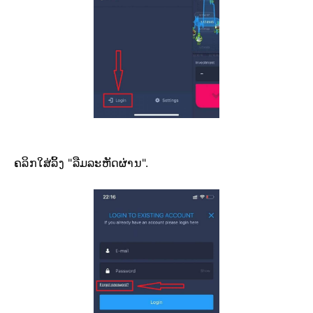
ຄລິກໃສ່ລິ້ງ "ລືມລະຫັດຜ່ານ".