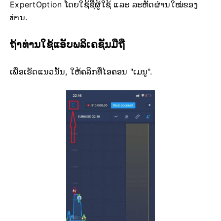
ExpertOption ໂດຍໃຊ້ຊື່ຜູ້ໃຊ້ ແລະ ລະຫັດຜ່ານໃໝ່ຂອງ
ທ່ານ.
ຖ້າທ່ານໃຊ້ແອັບພລິເຄຊັນມືຖື
ເພື່ອເຮັດແນວນັ້ນ, ໃຫ້ຄລິກທີ່ໄອຄອນ "ເມນູ".