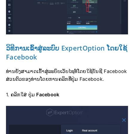
ວິທີການເຂົ້າສູ່ລະບົບ
ExpertOption ໂດຍໃຊ້
Facebook
ທ່ານຍັງສາມາດເຂົ້າສູ່ລະບົບເວັບໄຊທ໌ໂດຍໃຊ້ບັນຊີ Facebook
ສ່ວນຕົວຂອງທ່ານໂດຍການຄລິກທີ່ປຸ່ມ Facebook.
1. ຄລິກໃສ່
ປຸ່ມ
Facebook