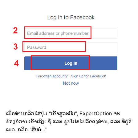
ເມື່ອທ່ານຄລິກໃສ່ປຸ່ມ “ເຂົ້າສູ່ລະບົບ”, ExpertOption ຈະ
ຮ້ອງຂໍການເຂົ້າເຖິງ: ຊື່ ແລະ ຮູບໂປຣໄຟລ໌ຂອງທ່ານ, ແລະ ທີ່ຢູ່ອີ
ເມວ. ຄລິກ "ສືບຕໍ່..."