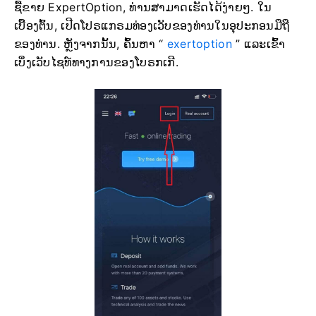
ຊື້ຂາຍ ExpertOption, ທ່ານສາມາດເຮັດໄດ້ງ່າຍໆ. ໃນ
ເບື້ອງຕົ້ນ, ເປີດໂປຣແກຣມທ່ອງເວັບຂອງທ່ານໃນອຸປະກອນມືຖື
ຂອງທ່ານ. ຫຼັງຈາກນັ້ນ, ຄົ້ນຫາ “
exertoption
” ແລະເຂົ້າ
ເບິ່ງເວັບໄຊທ໌ທາງການຂອງໂບຣກເກີ.