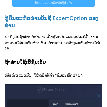
ຮັບ $10,000 ຟຣີສຳລັບຜູ້ເລີ່ມຕົ້ນ
ກູ້ຄືນລະຫັດຜ່ານບັນຊີ ExpertOption ຂອງ
ທ່ານ
ຢ່າກັງວົນຖ້າທ່ານບໍ່ສາມາດເຂົ້າສູ່ລະບົບແພລດຟອມໄດ້; ທ່ານ
ອາດຈະໃສ່ລະຫັດຜ່ານຜິດ. ທ່ານສາມາດສ້າງລະຫັດຜ່ານໃໝ່
ໄດ້.
ຖ້າທ່ານໃຊ້ເວີຊັນເວັບ
ເພື່ອເຮັດແນວນັ້ນ, ໃຫ້ຄລິກທີ່ລິ້ງ "ລືມລະຫັດຜ່ານ".