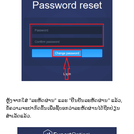
ຫຼັງຈາກໃສ່ "ລະຫັດຜ່ານ" ແລະ "ຢືນຢັນລະຫັດຜ່ານ" ແລ້ວ,
ຂໍ້ຄວາມຈະປາກົດຂຶ້ນເພື່ອຊີ້ບອກວ່າລະຫັດຜ່ານໄດ້ຖືກປ່ຽນ
ສຳເລັດແລ້ວ.