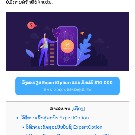
ບໍ່ມີການລໍຖ້າທີ່ບໍ່ຈໍາເປັນ.
ລົງທະບຽນ ExpertOption ແລະ ຮັບຟຣີ $10,000
ຮັບ $10,000 ຟຣີສຳລັບຜູ້ເລີ່ມຕົ້ນ
ສາລະບານ
ເຊື່ອງ
[
]
ວິທີການເຂົ້າສູ່ລະບົບ ExpertOption
ວິທີການເຂົ້າສູ່ລະບົບບັນຊີ ExpertOption