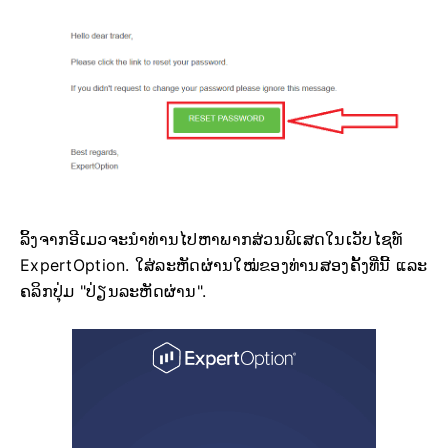
ລິ້ງຈາກອີເມວຈະນຳທ່ານໄປຫາພາກສ່ວນພິເສດໃນເວັບໄຊທ໌
ExpertOption. ໃສ່ລະຫັດຜ່ານໃໝ່ຂອງທ່ານສອງຄັ້ງທີ່ນີ້ ແລະ
ຄລິກປຸ່ມ "ປ່ຽນລະຫັດຜ່ານ".