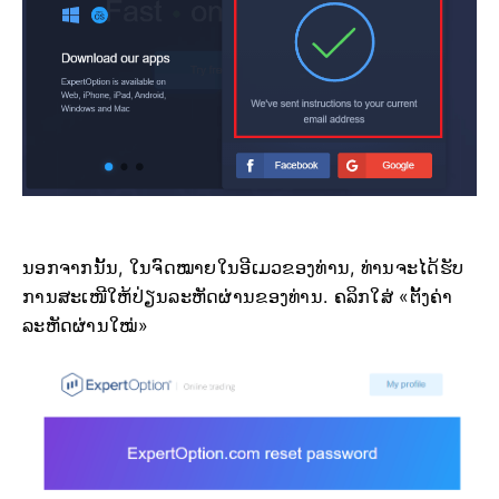
ນອກຈາກນັ້ນ, ໃນຈົດໝາຍໃນອີເມວຂອງທ່ານ, ທ່ານຈະໄດ້ຮັບ
ການສະເໜີໃຫ້ປ່ຽນລະຫັດຜ່ານຂອງທ່ານ. ຄລິກໃສ່ «ຕັ້ງຄ່າ
ລະຫັດຜ່ານໃໝ່»