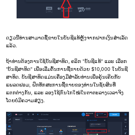
ດຽວນີ້ທ່ານສາມາດຊື້ຂາຍໃນບັນຊີແທ້ຫຼັງຈາກຝາກເງິນສຳເລັດ
ແລ້ວ.
ຖ້າທ່ານຕ້ອງການໃຊ້ບັນຊີສາທິດ, ຄລິກ "ບັນຊີແທ້" ແລະ ເລືອກ
"ບັນຊີສາທິດ" ເພື່ອເລີ່ມຕົ້ນການຊື້ຂາຍດ້ວຍ $10,000 ໃນບັນຊີ
ສາທິດ. ບັນຊີສາທິດແມ່ນເຄື່ອງມືສຳລັບທ່ານເພື່ອຄຸ້ນເຄີຍກັບ
ແພລດຟອມ, ຝຶກທັກສະການຊື້ຂາຍຂອງທ່ານໃນຊັບສິນທີ່
ແຕກຕ່າງກັນ, ແລະ ລອງໃຊ້ກົນໄກໃໝ່ໃນຕາຕະລາງເວລາຈິງ
ໂດຍບໍ່ມີຄວາມສ່ຽງ.