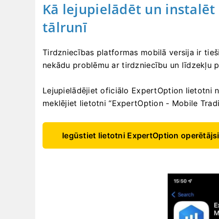
Kā lejupielādēt un instalēt
tālrunī
Tirdzniecības platformas mobilā versija ir tieš
nekādu problēmu ar tirdzniecību un līdzekļu p
Lejupielādējiet oficiālo ExpertOption lietotni
meklējiet lietotni “ExpertOption - Mobile Tradi
Iegūstiet lietotni ExpertOption operētājs