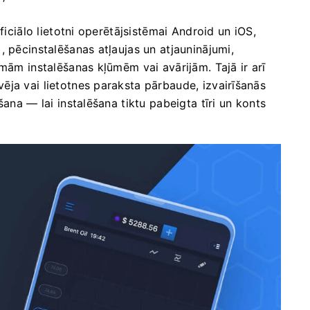
ficiālo lietotni operētājsistēmai Android un iOS,
, pēcinstalēšanas atļaujas un atjauninājumi,
mām instalēšanas kļūmēm vai avārijām. Tajā ir arī
ja vai lietotnes paraksta pārbaude, izvairīšanās
šana — lai instalēšana tiktu pabeigta tīri un konts