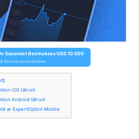
n Un Saņemiet Bezmaksas USD 10 000
 $ Bezmaksas Iesācējiem
pt
]
ption iOS tālrunī
ption Android tālrunī
ietā ar ExpertOption Mobile