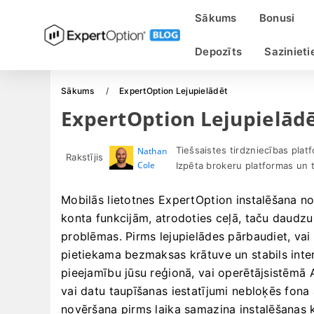
Sākums
Bonusi
Depozīts
Sazinieti
Sākums
ExpertOption Lejupielādēt
ExpertOption Lejupielād
Tiešsaistes tirdzniecības plat
Nathan
Rakstījis
Cole
Izpēta brokeru platformas un 
Mobilās lietotnes ExpertOption instalēšana n
konta funkcijām, atrodoties ceļā, taču daudzus 
problēmas. Pirms lejupielādes pārbaudiet, vai 
pietiekama bezmaksas krātuve un stabils inter
pieejamību jūsu reģionā, vai operētājsistēmā 
vai datu taupīšanas iestatījumi nebloķēs fon
novēršana pirms laika samazina instalēšanas k