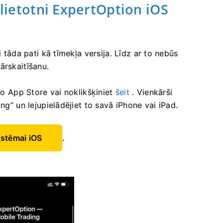
 lietotni ExpertOption iOS
i tāda pati kā tīmekļa versija. Līdz ar to nebūs
ārskaitīšanu.
 no App Store vai noklikšķiniet
šeit
. Vienkārši
ng” un lejupielādējiet to savā iPhone vai iPad.
istēmai iOS
.