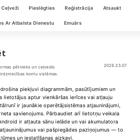
Ceļveži
Pieslēgties
Reģistrācija
Atsaukt
es Ar Atbalsta Dienestu
Emuārs
ēt
2026.23.07
formas pētnieks un ceļvedis
tirdzniecības kontu sistēmas.
odrošina piekļuvi diagrammām, pasūtījumiem un
lietotājus aptur vienkāršas ierīces vai atļauju
tālrunī ir jaunākie operētājsistēmas atjauninājumi,
neta savienojums. Pārbaudiet arī lietotņu veikala
Android ir atļauta sānu ielāde un vai akumulatora
a atjauninājumus vai pašpiegādes paziņojumus — to
ļūmes un iestatīšanas aizkavi.