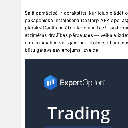
Šajā pamācībā ir aprakstīts, kur lejupielādēt o
pakāpeniska instalēšana (tostarp APK opcijas)
pierakstīšanās un ātrie labojumi bieži sastopa
atzīmētas drošības pārbaudes — veikala izdevē
no neoficiālām versijām un lietotnes atjauninā
būtu gatavs savienojuma izveidei.