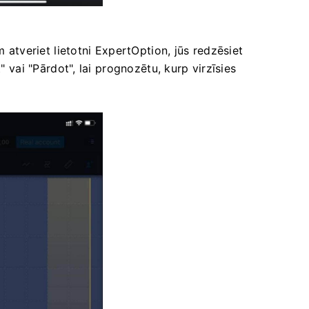
m atveriet lietotni ExpertOption, jūs redzēsiet
" vai "Pārdot", lai prognozētu, kurp virzīsies