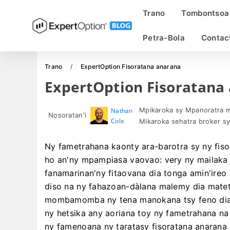
Trano
Tombontsoa
Petra-Bola
Contac
Trano
ExpertOption Fisoratana anarana
ExpertOption Fisoratana
Mpikaroka sy Mpanoratra m
Nathan
Nosoratan'i
Cole
Mikaroka sehatra broker sy 
Ny fametrahana kaonty ara-barotra sy ny fiso
ho an'ny mpampiasa vaovao: very ny mailaka 
fanamarinan'ny fitaovana dia tonga amin'ireo
diso na ny fahazoan-dàlana malemy dia mateti
mombamomba ny tena manokana tsy feno dia 
ny hetsika any aoriana toy ny fametrahana na 
ny famenoana ny taratasy fisoratana anarana