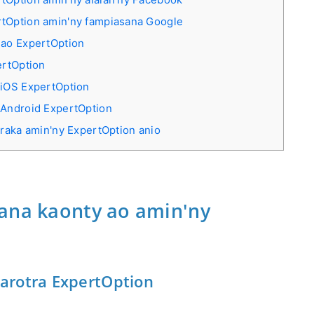
rtOption amin'ny fampiasana Google
nao ExpertOption
ertOption
 iOS ExpertOption
 Android ExpertOption
raka amin'ny ExpertOption anio
ana kaonty ao amin'ny
arotra ExpertOption