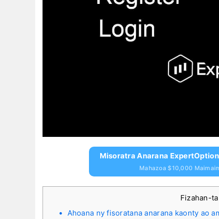
Misoratra Anarana ExpertOpti
Mahazoa $10,000 Maimai
Fizahan-t
Ahoana ny fisoratana anarana kaonty ao a