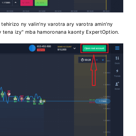
ehirizo ny valin'ny varotra ary varotra amin'ny
ty tena izy" mba hamoronana kaonty ExpertOption.