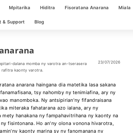
Mpitarika
Hiditra
Fisoratana Anarana
Miala
t & Support
Blog
 anarana
23/07/2026
pitari-dalana momba ny varotra an-tserasera
rafitra kaonty varotra.
ratana anarana haingana dia matetika lasa sakana
fanamafisana, tsy nahomby ny tenimiafina, ary ny
 vao manomboka. Ny antsipirian'ny fifandraisana
ka miteraka fahatarana azo ialana, ary ny
mety hanakana ny fampahavitrihana ny kaonty na
ny fisintonana. Ho an'ny olona vonona hivarotra,
 amin'ny kaonty marina sy ny fanomanana ny