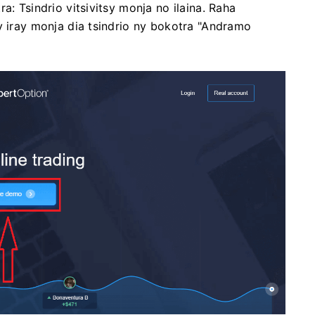
a: Tsindrio vitsivitsy monja no ilaina. Raha
y iray monja dia tsindrio ny bokotra "Andramo