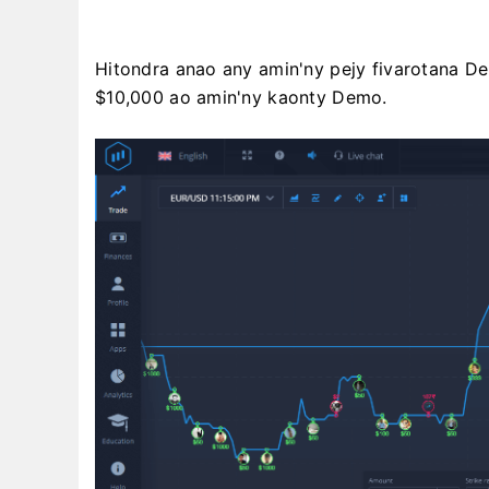
Hitondra anao any amin'ny pejy fivarotana 
$10,000 ao amin'ny kaonty Demo.