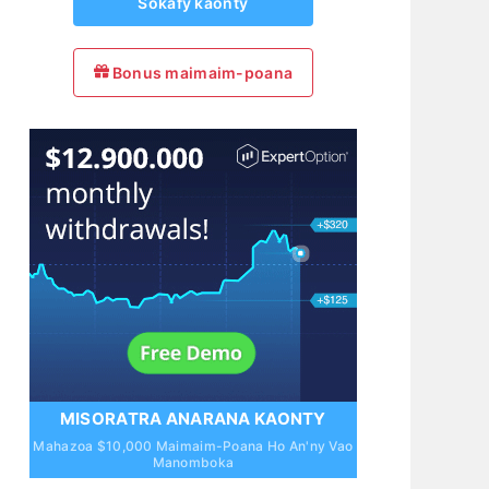
Sokafy kaonty
Bonus maimaim-poana
MISORATRA ANARANA KAONTY
Mahazoa $10,000 Maimaim-Poana Ho An'ny Vao
Manomboka