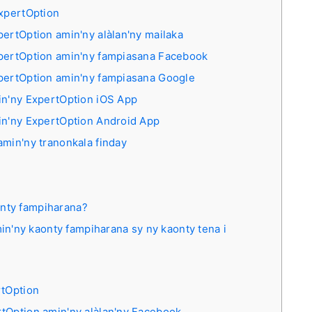
ExpertOption
ertOption amin'ny alàlan'ny mailaka
xpertOption amin'ny fampiasana Facebook
xpertOption amin'ny fampiasana Google
in'ny ExpertOption iOS App
in'ny ExpertOption Android App
amin'ny tranonkala finday
onty fampiharana?
n'ny kaonty fampiharana sy ny kaonty tena i
rtOption
tOption amin'ny alàlan'ny Facebook