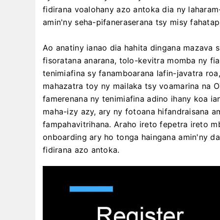
fidirana voalohany azo antoka dia ny lahar
amin'ny seha-pifaneraserana tsy misy fahata
Ao anatiny ianao dia hahita dingana mazava s
fisoratana anarana, tolo-kevitra momba ny fi
tenimiafina sy fanamboarana lafin-javatra r
mahazatra toy ny mailaka tsy voamarina na 
famerenana ny tenimiafina adino ihany koa ia
maha-izy azy, ary ny fotoana hifandraisana a
fampahavitrihana. Araho ireto fepetra ireto 
onboarding ary ho tonga haingana amin'ny d
fidirana azo antoka.