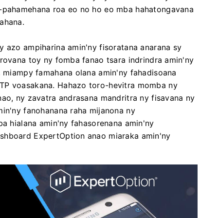
am-pahamehana roa eo no ho eo mba hahatongavana
pahana.
y azo ampiharina amin'ny fisoratana anarana sy
arovana toy ny fomba fanao tsara indrindra amin'ny
oa, miampy famahana olana amin'ny fahadisoana
OTP voasakana. Hahazo toro-hevitra momba ny
nao, ny zavatra andrasana mandritra ny fisavana ny
min'ny fanohanana raha mijanona ny
mba hialana amin'ny fahasorenana amin'ny
ashboard ExpertOption anao miaraka amin'ny