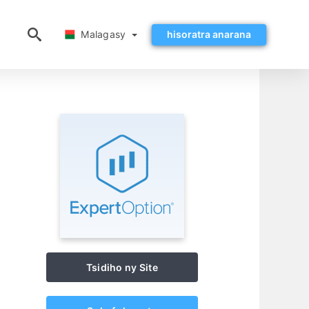
Malagasy
Malagasy
hisoratra anarana
Tsidiho ny Site