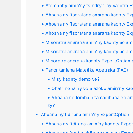
Atombohy amin'ny tsindry 1 ny varotra 
Ahoana ny fisoratana anarana kaonty Exp
Ahoana ny fisoratana anarana kaonty E
Ahoana ny fisoratana anarana kaonty E
Misoratra anarana amin'ny kaonty ao am
Misoratra anarana amin'ny kaonty ao am
Misoratra anarana kaonty ExpertOption 
Fanontaniana Matetika Apetraka (FAQ)
Misy kaonty demo ve?
Ohatrinona ny vola azoko amin'ny ka
Ahoana no fomba hifamadihana eo ami
zy?
Ahoana ny fidirana amin'ny ExpertOption
Ahoana ny fidirana amin'ny kaonty Expe
Ahoana ny fomba hidirana amin'ny Exper