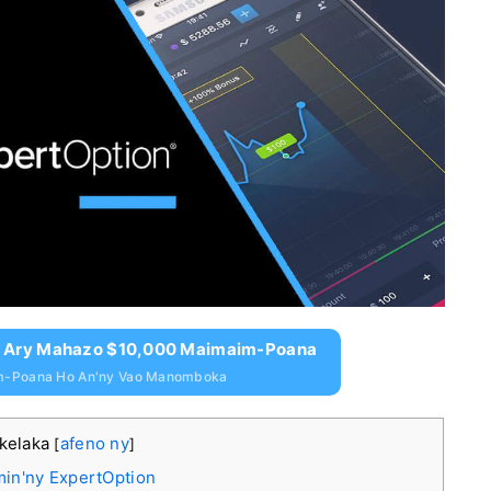
on Ary Mahazo $10,000 Maimaim-Poana
m-Poana Ho An'ny Vao Manomboka
akelaka
afeno ny
[
]
min'ny ExpertOption