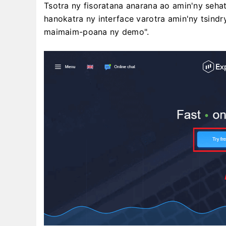
Tsotra ny fisoratana anarana ao amin'ny sehatr
hanokatra ny interface varotra amin'ny tsindr
maimaim-poana ny demo".