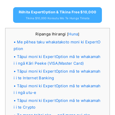
Rēhita ExpertOption & Tikina Free $10,000
Tikina $10,000 Koreutu Mo Te Hunga Timata
Ripanga Ihirangi
Huna
[
]
Me pēhea taku whakatakoto moni ki ExpertO
ption
Tāpui moni ki ExpertOption mā te whakamah
i i ngā Kāri Peeke (VISA/Master Card)
Tāpui moni ki ExpertOption mā te whakamah
i i te Internet Banking
Tāpui moni ki ExpertOption mā te whakamah
i i ngā utu-e
Tāpui moni ki ExpertOption mā te whakamah
i i te Crypto