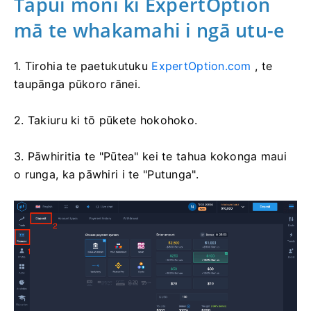
Tāpui moni ki ExpertOption
mā te whakamahi i ngā utu-e
1. Tirohia te paetukutuku
ExpertOption.com
, te
taupānga pūkoro rānei.
2. Takiuru ki tō pūkete hokohoko.
3. Pāwhiritia te "Pūtea" kei te tahua kokonga maui
o runga, ka pāwhiri i te "Putunga".