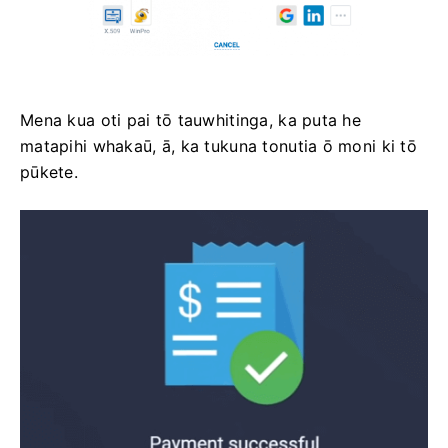
Mena kua oti pai tō tauwhitinga, ka puta he
matapihi whakaū, ā, ka tukuna tonutia ō moni ki tō
pūkete.