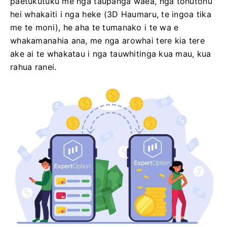
paetukutuku me nga taupānga waea, nga tohutohu
hei whakaiti i nga heke (3D Haumaru, te ingoa tika
me te moni), he aha te tumanako i te wa e
whakamanahia ana, me nga arowhai tere kia tere
ake ai te whakatau i nga tauwhitinga kua mau, kua
rahua ranei.