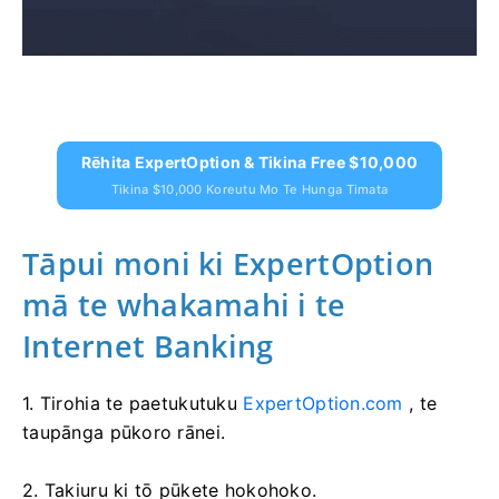
Rēhita ExpertOption & Tikina Free $10,000
Tikina $10,000 Koreutu Mo Te Hunga Timata
Tāpui moni ki ExpertOption
mā te whakamahi i te
Internet Banking
1. Tirohia te paetukutuku
ExpertOption.com
, te
taupānga pūkoro rānei.
2. Takiuru ki tō pūkete hokohoko.