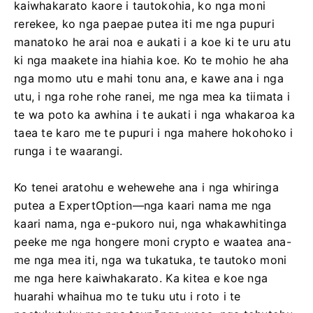
kaiwhakarato kaore i tautokohia, ko nga moni
rerekee, ko nga paepae putea iti me nga pupuri
manatoko he arai noa e aukati i a koe ki te uru atu
ki nga maakete ina hiahia koe. Ko te mohio he aha
nga momo utu e mahi tonu ana, e kawe ana i nga
utu, i nga rohe rohe ranei, me nga mea ka tiimata i
te wa poto ka awhina i te aukati i nga whakaroa ka
taea te karo me te pupuri i nga mahere hokohoko i
runga i te waarangi.
Ko tenei aratohu e wehewehe ana i nga whiringa
putea a ExpertOption—nga kaari nama me nga
kaari nama, nga e-pukoro nui, nga whakawhitinga
peeke me nga hongere moni crypto e waatea ana-
me nga mea iti, nga wa tukatuka, te tautoko moni
me nga here kaiwhakarato. Ka kitea e koe nga
huarahi whaihua mo te tuku utu i roto i te