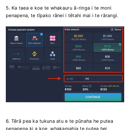
5. Ka taea e koe te whakauru ā-ringa i te moni
penapena, te tīpako rānei i tētahi mai i te rārangi.
6. Tērā pea ka tukuna atu e te pūnaha he putea
penapena ki a koe, whakamahia te putea hei