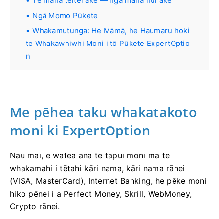
Te mana teitei ake — ngā mana nui ake
Ngā Momo Pūkete
Whakamutunga: He Māmā, he Haumaru hoki
te Whakawhiwhi Moni i tō Pūkete ExpertOptio
n
Me pēhea taku whakatakoto
moni ki ExpertOption
Nau mai, e wātea ana te tāpui moni mā te
whakamahi i tētahi kāri nama, kāri nama rānei
(VISA, MasterCard), Internet Banking, he pēke moni
hiko pēnei i a Perfect Money, Skrill, WebMoney,
Crypto rānei.