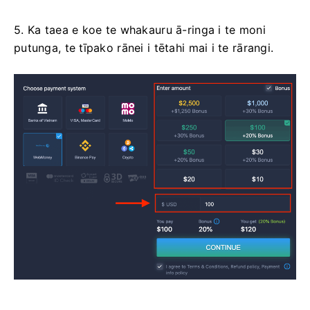
5. Ka taea e koe te whakauru ā-ringa i te moni
putunga, te tīpako rānei i tētahi mai i te rārangi.