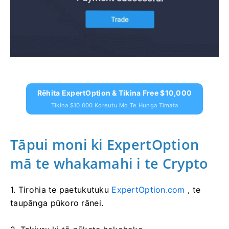
Rēhita ExpertOption & Tikina Free $10,000
Tikina $10,000 Koreutu Mo Te Hunga Timata
Tāpui moni ki ExpertOption
mā te whakamahi i te Crypto
1. Tirohia te paetukutuku
ExpertOption.com
, te
taupānga pūkoro rānei.