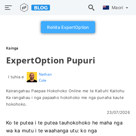
Maori
Rehita ExpertOption
Kainga
ExpertOption Pupuri
Nathan
I tuhia e
Cole
Kairangahau Paepae Hokohoko Online me te Kaituhi Kaitohu
Ka rangahau i nga papaaho hokohoko me nga punaha kaute
hokohoko.
23/07/2026
Ko te putea i te putea tauhokohoko he maha nga
wa ka mutu i te waahanga utu: ko nga