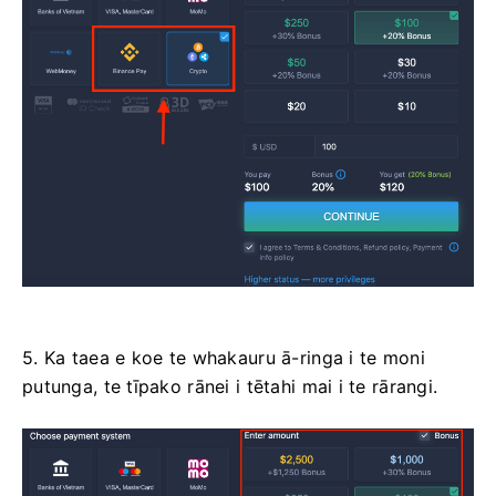
5. Ka taea e koe te whakauru ā-ringa i te moni
putunga, te tīpako rānei i tētahi mai i te rārangi.