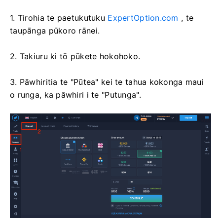
1. Tirohia te paetukutuku
ExpertOption.com
, te
taupānga pūkoro rānei.
2. Takiuru ki tō pūkete hokohoko.
3. Pāwhiritia te "Pūtea" kei te tahua kokonga maui
o runga, ka pāwhiri i te "Putunga".