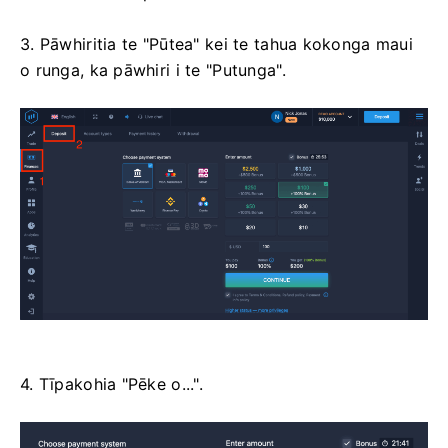
3. Pāwhiritia te "Pūtea" kei te tahua kokonga maui
o runga, ka pāwhiri i te "Putunga".
4. Tīpakohia "Pēke o...".