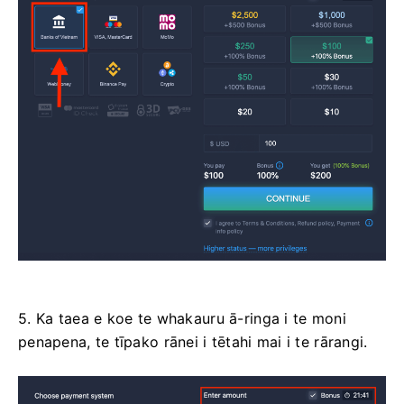
5. Ka taea e koe te whakauru ā-ringa i te moni
penapena, te tīpako rānei i tētahi mai i te rārangi.