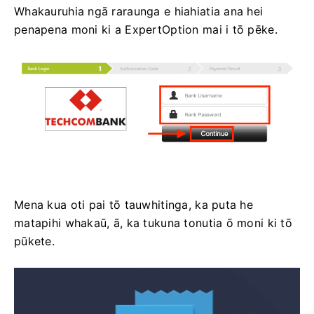
Whakauruhia ngā raraunga e hiahiatia ana hei
penapena moni ki a ExpertOption mai i tō pēke.
Mena kua oti pai tō tauwhitinga, ka puta he
matapihi whakaū, ā, ka tukuna tonutia ō moni ki tō
pūkete.