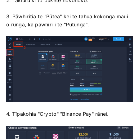
2. Takiuru ki tō pūkete hokohoko.
3. Pāwhiritia te "Pūtea" kei te tahua kokonga maui
o runga, ka pāwhiri i te "Putunga".
4. Tīpakohia "Crypto" "Binance Pay" rānei.