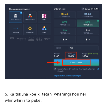
5. Ka tukuna koe ki tētahi whārangi hou hei
whiriwhiri i tō pēke.