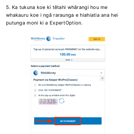
5. Ka tukuna koe ki tētahi whārangi hou me
whakauru koe i ngā raraunga e hiahiatia ana hei
putunga moni ki a ExpertOption.