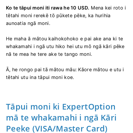
Ko te tāpui moni iti rawa he 10 USD.
Mena kei roto i
tētahi moni rerekē tō pūkete pēke, ka hurihia
aunoatia ngā moni.
He maha ā mātou kaihokohoko e pai ake ana ki te
whakamahi i ngā utu hiko hei utu mō ngā kāri pēke
nā te mea he tere ake te tango moni.
Ā, he rongo pai tā mātou māu: Kāore mātou e utu i
tētahi utu ina tāpui moni koe.
Tāpui moni ki ExpertOption
mā te whakamahi i ngā Kāri
Peeke (VISA/Master
Card)