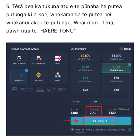
6. Tērā pea ka tukuna atu e te pūnaha he putea
putunga ki a koe, whakamahia te putea hei
whakanui ake i te putunga. Whai muri i tēnā,
pāwhiritia te "HAERE TONU".