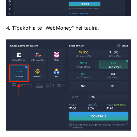
4. Tīpakohia te "WebMoney" hei tauira.