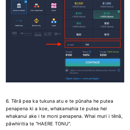
6. Tērā pea ka tukuna atu e te pūnaha he putea
penapena ki a koe, whakamahia te putea hei
whakanui ake i te moni penapena. Whai muri i tēnā,
pāwhiritia te "HAERE TONU".