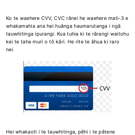
Ko te waehere CVV, СVС rānei he waehere mati-3 e
whakamahia ana hei huānga haumarutanga i ngā
tauwhitinga ipurangi. Kua tuhia ki te rārangi waitohu
kei te taha muri o tō kāri. He rite te āhua ki raro
nei.
Hei whakaoti i te tauwhitinga, pēhi i te pātene