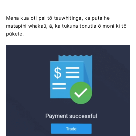
Mena kua oti pai tō tauwhitinga, ka puta he
matapihi whakaū, ā, ka tukuna tonutia ō moni ki tō
pūkete.