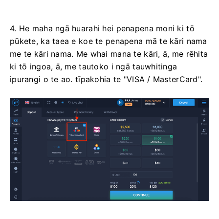
4. He maha ngā huarahi hei penapena moni ki tō
pūkete, ka taea e koe te penapena mā te kāri nama
me te kāri nama. Me whai mana te kāri, ā, me rēhita
ki tō ingoa, ā, me tautoko i ngā tauwhitinga
ipurangi o te ao. tīpakohia te "VISA / MasterCard".