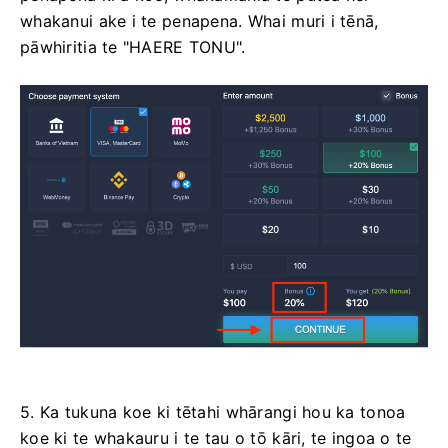
whakanui ake i te penapena. Whai muri i tēnā,
pāwhiritia te "HAERE TONU".
5. Ka tukuna koe ki tētahi whārangi hou ka tonoa
koe ki te whakauru i te tau o tō kāri, te ingoa o te