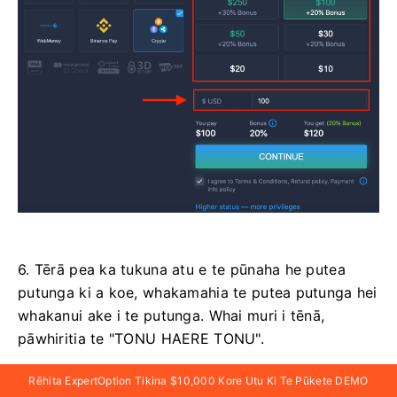
6. Tērā pea ka tukuna atu e te pūnaha he putea
putunga ki a koe, whakamahia te putea putunga hei
whakanui ake i te putunga. Whai muri i tēnā,
pāwhiritia te "TONU HAERE TONU".
Rēhita ExpertOption Tikina $10,000 Kore Utu Ki Te Pūkete DEMO