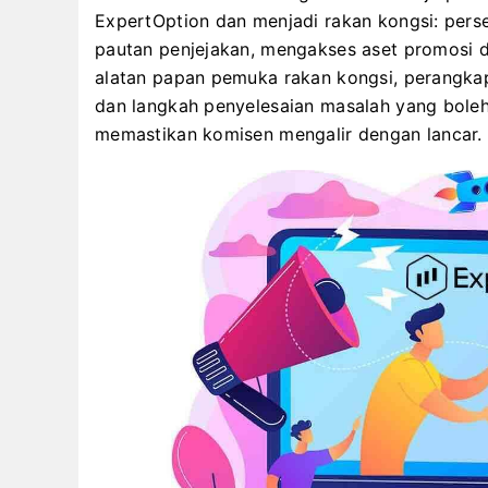
ExpertOption dan menjadi rakan kongsi: per
pautan penjejakan, mengakses aset promosi da
alatan papan pemuka rakan kongsi, perangka
dan langkah penyelesaian masalah yang bole
memastikan komisen mengalir dengan lancar.