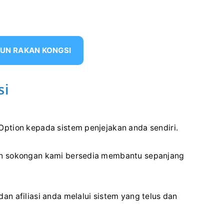
UN RAKAN KONGSI
si
Option kepada sistem penjejakan anda sendiri.
an sokongan kami bersedia membantu sepanjang
an afiliasi anda melalui sistem yang telus dan