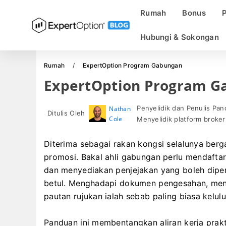
Rumah
Bonus
Hubungi & Sokongan
Rumah
ExpertOption Program Gabungan
ExpertOption Program G
Penyelidik dan Penulis Pa
Nathan
Ditulis Oleh
Cole
Menyelidik platform broke
Diterima sebagai rakan kongsi selalunya berg
promosi. Bakal ahli gabungan perlu mendafta
dan menyediakan penjejakan yang boleh diper
betul. Menghadapi dokumen pengesahan, meng
pautan rujukan ialah sebab paling biasa kelu
Panduan ini membentangkan aliran kerja prak