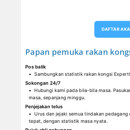
DAFTAR AKA
Papan pemuka rakan kong
Pos balik
Sambungkan statistik rakan kongsi Expert
Sokongan 24/7
Hubungi kami pada bila-bila masa. Pasuk
masa, sepanjang minggu.
Penjejakan telus
Urus dan jejaki semua tindakan pedagang d
tepat, dengan statistik masa nyata.
Rujuk ahli gabungan