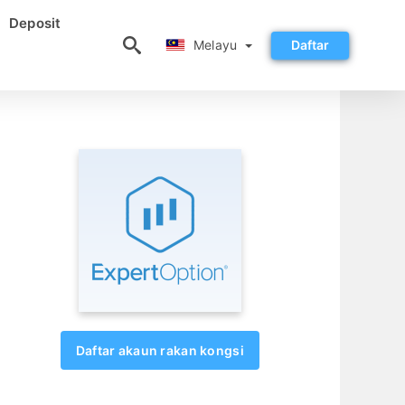
Deposit
Melayu
Melayu
Daftar
Daftar akaun rakan kongsi