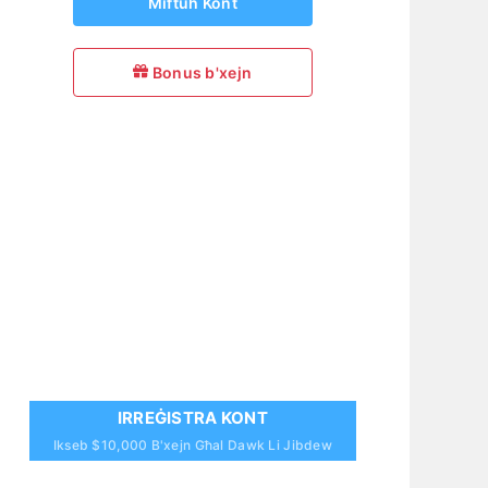
Miftuħ Kont
Bonus b'xejn
IRREĠISTRA KONT
Ikseb $10,000 B'xejn Għal Dawk Li Jibdew