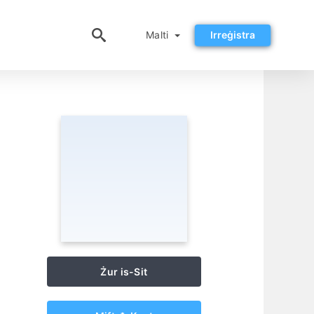
Malti
Malti
Irreġistra
Żur is-Sit