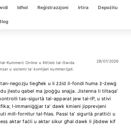
widi
Idħol
Reġistrazzjoni
Irtira
Depożitu
Blog
28/07/2026
 tal-Kummerċ Online u Kittieb tal-Gwida
ensar u sistemi ta' kontijiet kummerċjali.
t tan-negozju tiegħek u li żżid il-fondi huma ż-żewġ
ridu jlestu qabel ma jpoġġu snajja. Jistenna li tiltaqa'
ntrolli tas-sigurtà tal-apparat jew tal-IP, u stivi
fika; l-immaniġġjar ta' dawk kmieni jipprevjeni
i mill-fornitur tal-ħlas. Passi ta' sigurtà prattiċi u
ss aktar faċli u aktar sikur għal dawk li jibdew kif