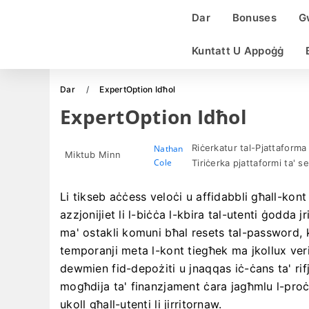
Dar
Bonuses
G
Kuntatt U Appoġġ
Dar
ExpertOption Idħol
ExpertOption Idħol
Riċerkatur tal-Pjattaforma
Nathan
Miktub Minn
Cole
Tiriċerka pjattaformi ta' s
Li tikseb aċċess veloċi u affidabbli għall-kon
azzjonijiet li l-biċċa l-kbira tal-utenti ġodda j
ma' ostakli komuni bħal resets tal-password, ko
temporanji meta l-kont tiegħek ma jkollux veri
dewmien fid-depożiti u jnaqqas iċ-ċans ta' rifjut
mogħdija ta' finanzjament ċara jagħmlu l-proċe
ukoll għall-utenti li jirritornaw.