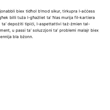
zjonabbli biex tidħol b’mod sikur, tirkupra l-aċċess
għek billi tuża l-għażliet ta’ ħlas murija fil-kartiera
 ta’ depożiti tipiċi, l-aspettattivi taż-żmien tal-
jament, u passi ta’ soluzzjoni ta’ problemi malajr biex
tennija bla bżonn.