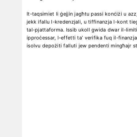
It-taqsimiet li ġejjin jagħtu passi konċiżi u az
jekk ifallu l-kredenzjali, u tiffinanzja l-kont tie
tal-pjattaforma. Issib ukoll gwida dwar il-limiti
ipproċessar, l-effetti ta’ verifika fuq il-finanz
isolvu depożiti falluti jew pendenti mingħajr s