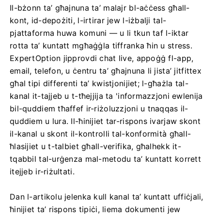
Il-bżonn ta’ għajnuna ta’ malajr bl-aċċess għall-
kont, id-depożiti, l-irtirar jew l-iżbalji tal-
pjattaforma huwa komuni — u li tkun taf l-iktar
rotta ta’ kuntatt mgħaġġla tiffranka ħin u stress.
ExpertOption jipprovdi chat live, appoġġ fl-app,
email, telefon, u ċentru ta’ għajnuna li jista’ jitfittex
għal tipi differenti ta’ kwistjonijiet; l-għażla tal-
kanal it-tajjeb u t-tħejjija ta 'informazzjoni ewlenija
bil-quddiem tħaffef ir-riżoluzzjoni u tnaqqas il-
quddiem u lura. Il-ħinijiet tar-rispons ivarjaw skont
il-kanal u skont il-kontrolli tal-konformità għall-
ħlasijiet u t-talbiet għall-verifika, għalhekk it-
tqabbil tal-urġenza mal-metodu ta’ kuntatt korrett
itejjeb ir-riżultati.
Dan l-artikolu jelenka kull kanal ta’ kuntatt uffiċjali,
ħinijiet ta’ rispons tipiċi, liema dokumenti jew