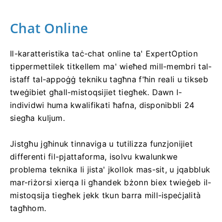
Chat Online
Il-karatteristika taċ-chat online ta' ExpertOption
tippermettilek titkellem ma' wieħed mill-membri tal-
istaff tal-appoġġ tekniku tagħna f'ħin reali u tikseb
tweġibiet għall-mistoqsijiet tiegħek. Dawn l-
individwi huma kwalifikati ħafna, disponibbli 24
siegħa kuljum.
Jistgħu jgħinuk tinnaviga u tutilizza funzjonijiet
differenti fil-pjattaforma, isolvu kwalunkwe
problema teknika li jista' jkollok mas-sit, u jqabbluk
mar-riżorsi xierqa li għandek bżonn biex twieġeb il-
mistoqsija tiegħek jekk tkun barra mill-ispeċjalità
tagħhom.