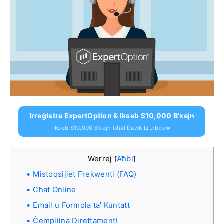
Irreġistra ExpertOption & Ikseb $10,000 B'xejn
Ikseb $10,000 B'xejn Għal Dawk Li Jibdew
Werrej
Aħbi
[
]
Mistoqsijiet Frekwenti (FAQ)
Chat Online
Email u Formola ta' Kuntatt
Ċemplilna Direttament!