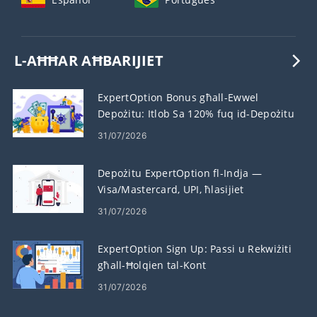
L-AĦĦAR AĦBARIJIET
ExpertOption Bonus għall-Ewwel
Depożitu: Itlob Sa 120% fuq id-Depożitu
Tiegħek
31/07/2026
Depożitu ExpertOption fl-Indja —
Visa/Mastercard, UPI, ħlasijiet
elettroniċi u Crypto
31/07/2026
ExpertOption Sign Up: Passi u Rekwiżiti
għall-Ħolqien tal-Kont
31/07/2026