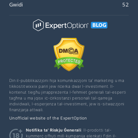
Gwidi
52
Din il-pubblikazzjoni hija komunikazzjoni ta’ marketing u ma
tikkostitwixxix pariri jew riċerka dwar l-investiment. Il-
kontenut tiegħu jirrappreżenta l-fehmiet ġenerali tal-esperti
tagħna u ma jqisx iċ-ċirkostanzi personali tal-qarrejja
individwali, l-esperjenza tal-investiment, jew is-sitwazzjoni
finanzjarja attwali.
Unofficial website of the ExpertOption
Notifika ta' Riskju Ġenerali
: Il-prodotti tal-
kummerċ offruti mill-kumpanija elenkati f'din il-