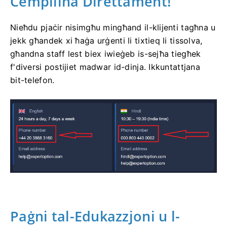
Ċemplilna Direttament!
Nieħdu pjaċir nisimgħu mingħand il-klijenti tagħna u
jekk għandek xi ħaġa urġenti li tixtieq li tissolva,
għandna staff lest biex iwieġeb is-sejħa tiegħek
f'diversi postijiet madwar id-dinja. Ikkuntattjana
bit-telefon.
Paġni tal-Edukazzjoni u l-