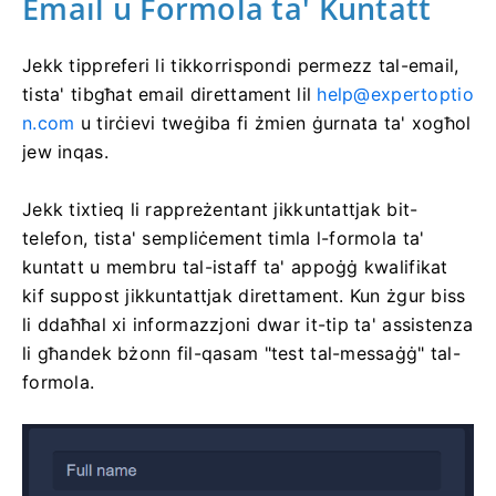
Email u Formola ta' Kuntatt
Jekk tippreferi li tikkorrispondi permezz tal-email,
tista' tibgħat email direttament lil
help@expertoptio
n.com
u tirċievi tweġiba fi żmien ġurnata ta' xogħol
jew inqas.
Jekk tixtieq li rappreżentant jikkuntattjak bit-
telefon, tista' sempliċement timla l-formola ta'
kuntatt u membru tal-istaff ta' appoġġ kwalifikat
kif suppost jikkuntattjak direttament. Kun żgur biss
li ddaħħal xi informazzjoni dwar it-tip ta' assistenza
li għandek bżonn fil-qasam "test tal-messaġġ" tal-
formola.