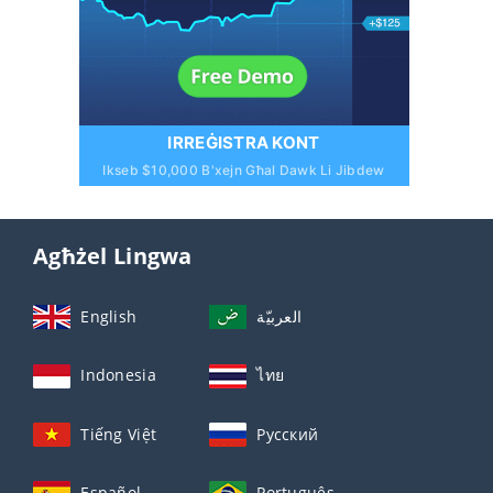
IRREĠISTRA KONT
Ikseb $10,000 B'xejn Għal Dawk Li Jibdew
Agħżel Lingwa
English
العربيّة
Indonesia
ไทย
Tiếng Việt
Русский
Español
Português