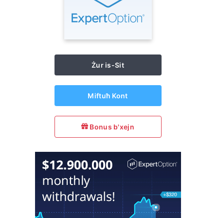
Żur is-Sit
Miftuħ Kont
Bonus b'xejn