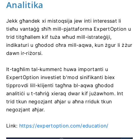
Analitika
Jekk għandek xi mistoqsija jew inti interessat li
tieħu vantaġġ sħiħ mill-pjattaforma ExpertOption u
trid titgħallem kif tuża wħud mill-istrateġiji,
indikaturi u għodod oħra mill-aqwa, kun żgur li żżur
dawn ir-riżorsi.
It-tagħlim tal-kummerċ huwa importanti u
ExpertOption investiet b'mod sinifikanti biex
tipprovdi lill-klijenti tagħna bl-aqwa għodod
analitiċi u t-taħriġ xieraq dwar kif jużawhom. Int
trid tkun negozjant aħjar u aħna rriduk tkun
negozjant aħjar.
Link:
https://expertoption.com/education/