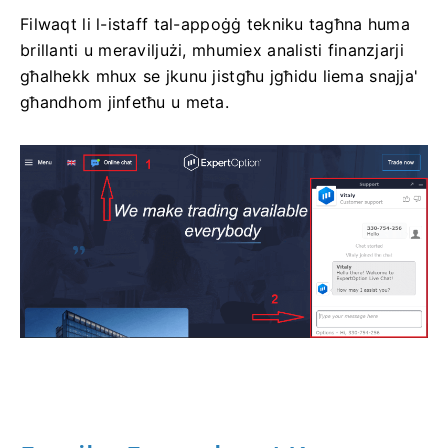
Filwaqt li l-istaff tal-appoġġ tekniku tagħna huma
brillanti u meraviljużi, mhumiex analisti finanzjarji
għalhekk mhux se jkunu jistgħu jgħidu liema snajja'
għandhom jinfetħu u meta.