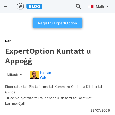
Malti
Reġistru ExpertOption
Dar
ExpertOption Kuntatt u
Appoġġ
Nathan
Miktub Minn
Cole
Riċerkatur tal-Pjattaforma tal-Kummerċ Online u Kittieb tal-
Gwida
Tiriċerka pjattaformi ta' sensar u sistemi ta' kontijiet
kummerċjali.
28/07/2026