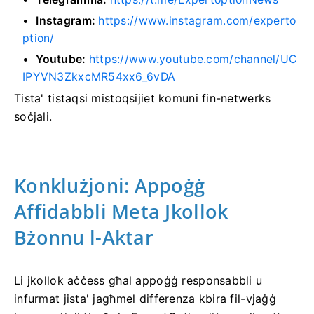
Instagram:
https://www.instagram.com/experto
ption/
Youtube:
https://www.youtube.com/channel/UC
IPYVN3ZkxcMR54xx6_6vDA
Tista' tistaqsi mistoqsijiet komuni fin-netwerks
soċjali.
Konklużjoni: Appoġġ
Affidabbli Meta Jkollok
Bżonnu l-Aktar
Li jkollok aċċess għal appoġġ responsabbli u
infurmat jista' jagħmel differenza kbira fil-vjaġġ