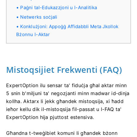
Paġni tal-Edukazzjoni u l-Analitika
Netwerks soċjali
Konklużjoni: Appoġġ Affidabbli Meta Jkollok
Bżonnu l-Aktar
Mistoqsijiet Frekwenti (FAQ)
ExpertOption ilu sensar ta' fiduċja għal aktar minn
5 snin b'miljuni ta' negozjanti minn madwar id-dinja
kollha. Aktarx li jekk għandek mistoqsija, xi ħadd
ieħor kellu dik il-mistoqsija fil-passat u l-FAQ ta'
ExpertOption hija pjuttost estensiva.
Għandna t-tweġibiet komuni li għandek bżonn