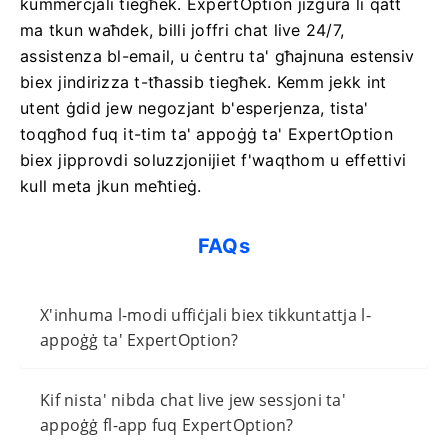
kummerċjali tiegħek. ExpertOption jiżgura li qatt
ma tkun waħdek, billi joffri chat live 24/7,
assistenza bl-email, u ċentru ta' għajnuna estensiv
biex jindirizza t-tħassib tiegħek. Kemm jekk int
utent ġdid jew negozjant b'esperjenza, tista'
toqgħod fuq it-tim ta' appoġġ ta' ExpertOption
biex jipprovdi soluzzjonijiet f'waqthom u effettivi
kull meta jkun meħtieġ.
FAQs
X'inhuma l-modi uffiċjali biex tikkuntattja l-
appoġġ ta' ExpertOption?
Kif nista' nibda chat live jew sessjoni ta'
appoġġ fl-app fuq ExpertOption?