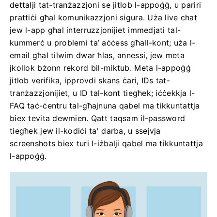
dettalji tat-tranżazzjoni se jitlob l-appoġġ, u pariri
prattiċi għal komunikazzjoni sigura. Uża live chat
jew l-app għal interruzzjonijiet immedjati tal-
kummerċ u problemi ta’ aċċess għall-kont; uża l-
email għal tilwim dwar ħlas, annessi, jew meta
jkollok bżonn rekord bil-miktub. Meta l-appoġġ
jitlob verifika, ipprovdi skans ċari, IDs tat-
tranżazzjonijiet, u ID tal-kont tiegħek; iċċekkja l-
FAQ taċ-ċentru tal-għajnuna qabel ma tikkuntattja
biex tevita dewmien. Qatt taqsam il-password
tiegħek jew il-kodiċi ta' darba, u ssejvja
screenshots biex turi l-iżbalji qabel ma tikkuntattja
l-appoġġ.