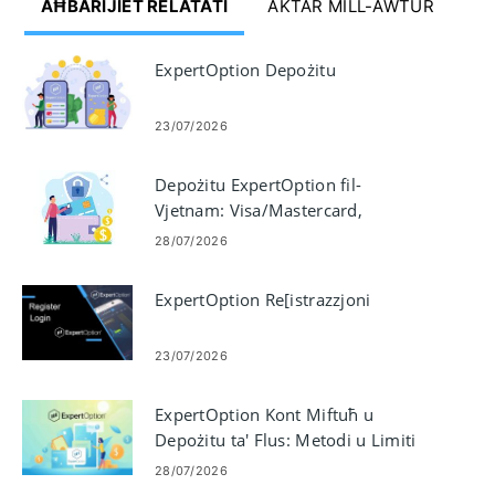
AĦBARIJIET RELATATI
AKTAR MILL-AWTUR
ExpertOption Depożitu
23/07/2026
Depożitu ExpertOption fil-
Vjetnam: Visa/Mastercard,
Internet Banking, E-pagamenti u
28/07/2026
Crypto
ExpertOption Re[istrazzjoni
23/07/2026
ExpertOption Kont Miftuħ u
Depożitu ta' Flus: Metodi u Limiti
28/07/2026