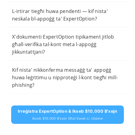
L-irtirar tiegħi huwa pendenti — kif nista'
neskala bl-appoġġ ta' ExpertOption?
X'dokumenti ExpertOption tipikament jitlob
għall-verifika tal-kont meta l-appoġġ
jikkuntattjani?
Kif nista' nikkonferma messaġġ ta' appoġġ
huwa leġittimu u nipproteġi l-kont tiegħi mill-
phishing?
Irreġistra ExpertOption & Ikseb $10,000 B'xejn
Ikseb $10,000 B'xejn Għal Dawk Li Jibdew