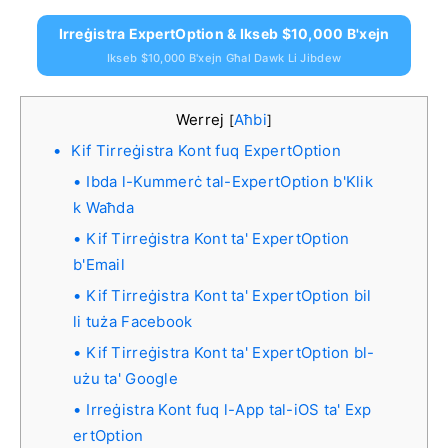
Irreġistra ExpertOption & Ikseb $10,000 B'xejn
Ikseb $10,000 B'xejn Għal Dawk Li Jibdew
Werrej
Aħbi
[
]
Kif Tirreġistra Kont fuq ExpertOption
Ibda l-Kummerċ tal-ExpertOption b'Klik
k Waħda
Kif Tirreġistra Kont ta' ExpertOption
b'Email
Kif Tirreġistra Kont ta' ExpertOption bil
li tuża Facebook
Kif Tirreġistra Kont ta' ExpertOption bl-
użu ta' Google
Irreġistra Kont fuq l-App tal-iOS ta' Exp
ertOption