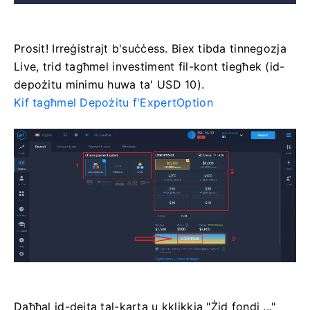
Prosit! Irreġistrajt b'suċċess. Biex tibda tinnegozja
Live, trid tagħmel investiment fil-kont tiegħek (id-
depożitu minimu huwa ta' USD 10).
Kif tagħmel Depożitu f'ExpertOption
Daħħal id-dejta tal-karta u kklikkja "Żid fondi ..."