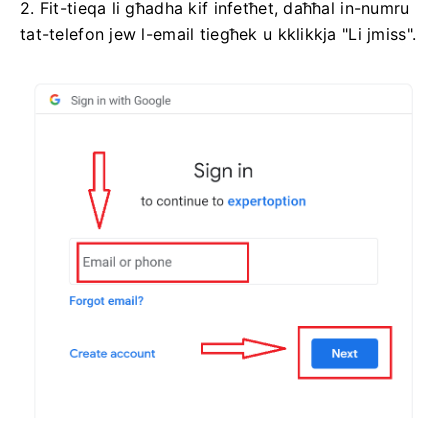
2. Fit-tieqa li għadha kif infetħet, daħħal in-numru
tat-telefon jew l-email tiegħek u kklikkja "Li jmiss".