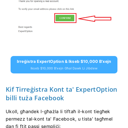
Irreġistra ExpertOption & Ikseb $10,000 B'xejn
Ikseb $10,000 B'xejn Għal Dawk Li Jibdew
Kif Tirreġistra Kont ta' ExpertOption
billi tuża Facebook
Ukoll, għandek l-għażla li tiftaħ il-kont tiegħek
permezz tal-kont ta' Facebook, u tista' tagħmel
dan fi ftit passi sempliċi: