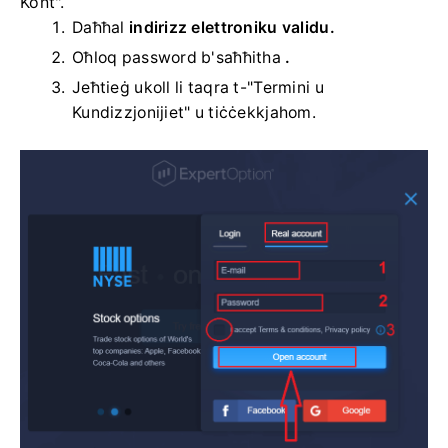
Kont".
Daħħal
indirizz elettroniku validu.
Oħloq password b'saħħitha
.
Jeħtieġ ukoll li taqra t-"Termini u
Kundizzjonijiet" u tiċċekkjahom.