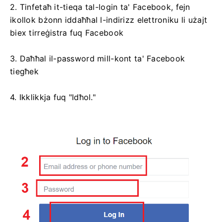
2. Tinfetaħ it-tieqa tal-login ta' Facebook, fejn
ikollok bżonn iddaħħal l-indirizz elettroniku li użajt
biex tirreġistra fuq Facebook
3. Daħħal il-password mill-kont ta' Facebook
tiegħek
4. Ikklikkja fuq "Idħol."