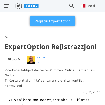
Malti
Reġistru ExpertOption
Dar
ExpertOption Re[istrazzjoni
Nathan
Miktub Minn
Cole
Riċerkatur tal-Pjattaforma tal-Kummerċ Online u Kittieb tal-
Gwida
Tiriċerka pjattaformi ta' sensar u sistemi ta' kontijiet
kummerċjali.
23/07/2026
Il-ksib ta' kont tan-negozjar stabbilit u ffirmat