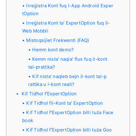
Irreġistra Kont fuq l-App Android Exper
tOption
Irreġistra Kont ta' ExpertOption fuq il-
Web Mobbli
Mistoqsijiet Frekwenti (FAQ)
Hemm kont demo?
Kemm nista' naqla' flus fuq il-kont
tal-prattika?
Kif nista' naqleb bejn il-kont tal-p
rattika u l-kont reali?
Kif Tidħol f'ExpertOption
Kif Tidħol fil-Kont ta' ExpertOption
Kif Tidħol f'ExpertOption billi tuża Face
book
Kif Tidħol f'ExpertOption billi tuża Goo