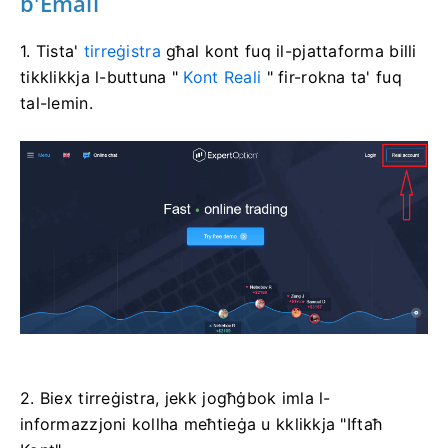
b'Email
1. Tista'
tirreġistra
għal kont fuq il-pjattaforma billi
tikklikkja l-buttuna "
Kont Reali
" fir-rokna ta' fuq
tal-lemin.
2. Biex tirreġistra, jekk jogħġbok imla l-
informazzjoni kollha meħtieġa u kklikkja "Iftaħ