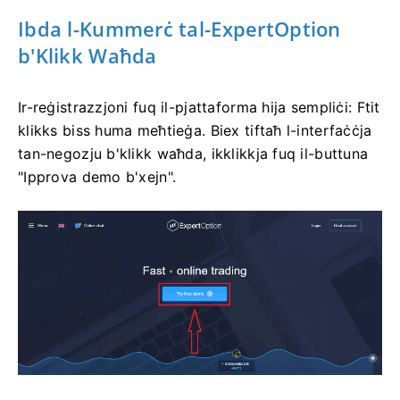
Ibda l-Kummerċ tal-ExpertOption
b'Klikk Waħda
Ir-reġistrazzjoni fuq il-pjattaforma hija sempliċi: Ftit
klikks biss huma meħtieġa. Biex tiftaħ l-interfaċċja
tan-negozju b'klikk waħda, ikklikkja fuq il-buttuna
"Ipprova demo b'xejn".