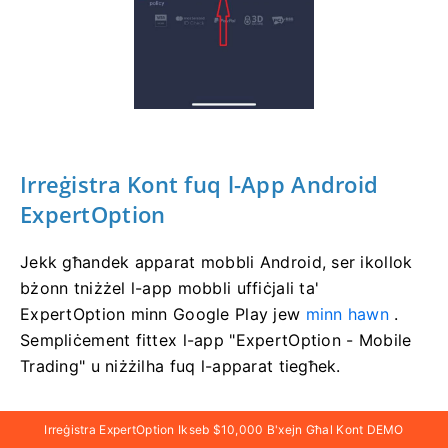
Irreġistra Kont fuq l-App Android
ExpertOption
Jekk għandek apparat mobbli Android, ser ikollok
bżonn tniżżel l-app mobbli uffiċjali ta'
ExpertOption minn Google Play jew
minn hawn
.
Sempliċement fittex l-app "ExpertOption - Mobile
Trading" u niżżilha fuq l-apparat tiegħek.
Il-verżjoni mobbli tal-pjattaforma tal-kummerċ hija
Irreġistra ExpertOption Ikseb $10,000 B'xejn Għal Kont DEMO
eżattament l-istess bħall-verżjoni tal-web.