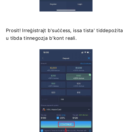
Prosit! Irreġistrajt b'suċċess, issa tista' tiddepożita
u tibda tinnegozja b'kont reali.