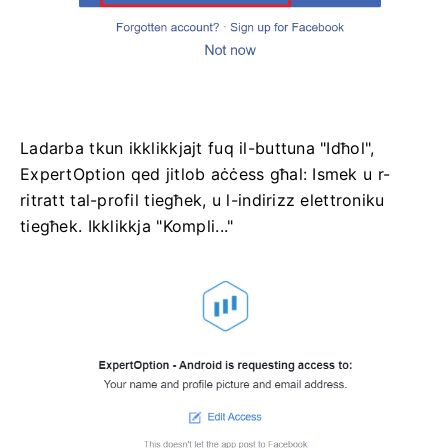
Ladarba tkun ikklikkjajt fuq il-buttuna "Idħol",
ExpertOption qed jitlob aċċess għal: Ismek u r-
ritratt tal-profil tiegħek, u l-indirizz elettroniku
tiegħek. Ikklikkja "Kompli..."