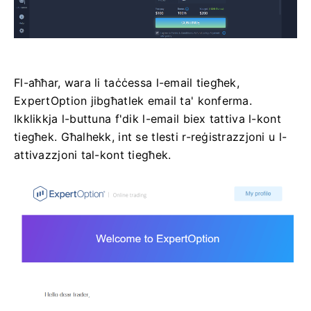
Fl-aħħar, wara li taċċessa l-email tiegħek,
ExpertOption jibgħatlek email ta' konferma.
Ikklikkja l-buttuna f'dik l-email biex tattiva l-kont
tiegħek. Għalhekk, int se tlesti r-reġistrazzjoni u l-
attivazzjoni tal-kont tiegħek.