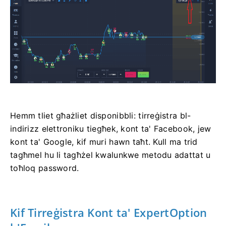
Hemm tliet għażliet disponibbli: tirreġistra bl-
indirizz elettroniku tiegħek, kont ta' Facebook, jew
kont ta' Google, kif muri hawn taħt. Kull ma trid
tagħmel hu li tagħżel kwalunkwe metodu adattat u
toħloq password.
Kif Tirreġistra Kont ta' ExpertOption