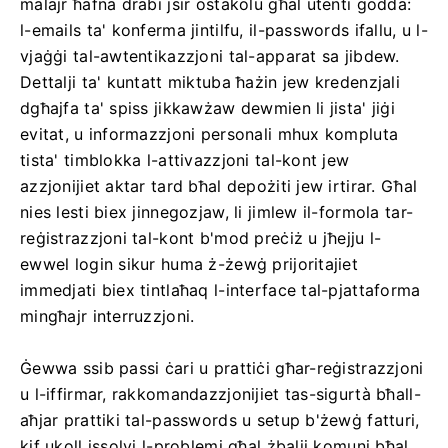
malajr ħafna drabi jsir ostakolu għal utenti ġodda:
l-emails ta' konferma jintilfu, il-passwords ifallu, u l-
vjaġġi tal-awtentikazzjoni tal-apparat sa jibdew.
Dettalji ta' kuntatt miktuba ħażin jew kredenzjali
dgħajfa ta' spiss jikkawżaw dewmien li jista' jiġi
evitat, u informazzjoni personali mhux kompluta
tista' timblokka l-attivazzjoni tal-kont jew
azzjonijiet aktar tard bħal depożiti jew irtirar. Għal
nies lesti biex jinnegozjaw, li jimlew il-formola tar-
reġistrazzjoni tal-kont b'mod preċiż u jħejju l-
ewwel login sikur huma ż-żewġ prijoritajiet
immedjati biex tintlaħaq l-interface tal-pjattaforma
mingħajr interruzzjoni.
Ġewwa ssib passi ċari u prattiċi għar-reġistrazzjoni
u l-iffirmar, rakkomandazzjonijiet tas-sigurtà bħall-
aħjar prattiki tal-passwords u setup b'żewġ fatturi,
kif ukoll issolvi l-problemi għal żbalji komuni bħal