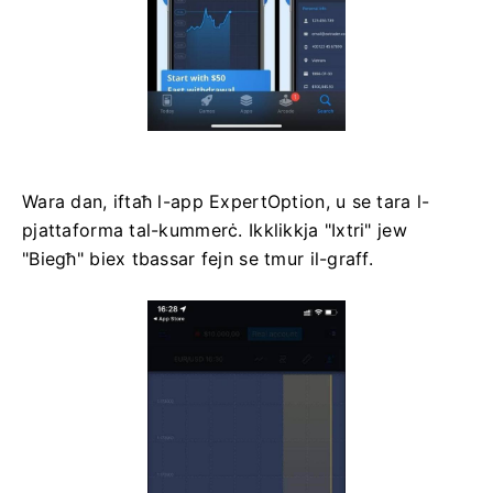
Wara dan, iftaħ l-app ExpertOption, u se tara l-
pjattaforma tal-kummerċ. Ikklikkja "Ixtri" jew
"Biegħ" biex tbassar fejn se tmur il-graff.