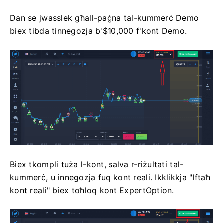
Dan se jwasslek għall-paġna tal-kummerċ Demo
biex tibda tinnegozja b'$10,000 f'kont Demo.
Biex tkompli tuża l-kont, salva r-riżultati tal-
kummerċ, u innegozja fuq kont reali. Ikklikkja "Iftaħ
kont reali" biex toħloq kont ExpertOption.