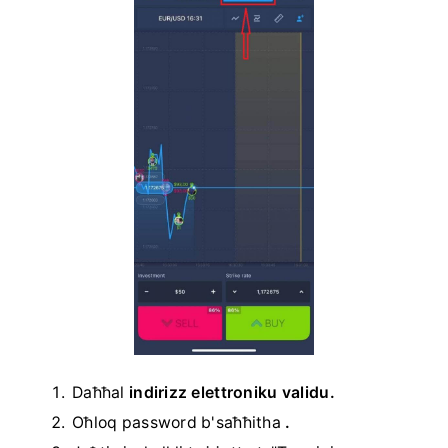
Daħħal
indirizz elettroniku validu.
Oħloq password b'saħħitha
.