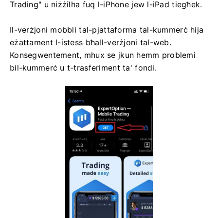
Trading" u niżżilha fuq l-iPhone jew l-iPad tiegħek.
Il-verżjoni mobbli tal-pjattaforma tal-kummerċ hija
eżattament l-istess bħall-verżjoni tal-web.
Konsegwentement, mhux se jkun hemm problemi
bil-kummerċ u t-trasferiment ta' fondi.