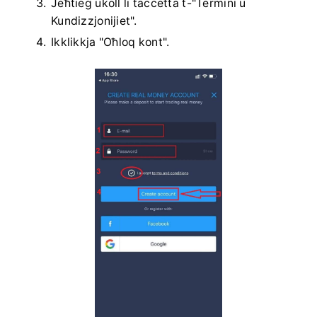
Jeħtieġ ukoll li taċċetta t-"Termini u
Kundizzjonijiet".
Ikklikkja "Oħloq kont".