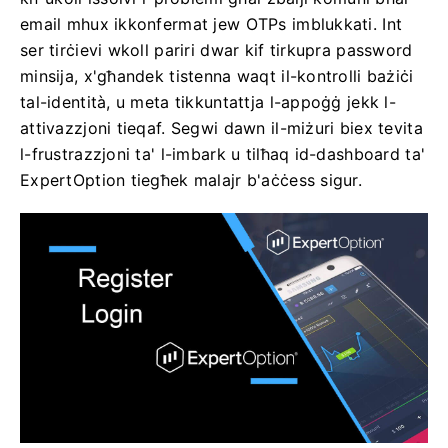
email mhux ikkonfermat jew OTPs imblukkati. Int
ser tirċievi wkoll pariri dwar kif tirkupra password
minsija, x'għandek tistenna waqt il-kontrolli bażiċi
tal-identità, u meta tikkuntattja l-appoġġ jekk l-
attivazzjoni tieqaf. Segwi dawn il-miżuri biex tevita
l-frustrazzjoni ta' l-imbark u tilħaq id-dashboard ta'
ExpertOption tiegħek malajr b'aċċess sigur.