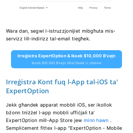
Wara dan, segwi l-istruzzjonijiet mibgħuta mis-
servizz lill-indirizz tal-email tiegħek.
Irreġistra ExpertOption & Ikseb $10,000 B'xejn
Ikseb $10,000 B'xejn Għal Dawk Li Jibdew
Irreġistra Kont fuq l-App tal-iOS ta'
ExpertOption
Jekk għandek apparat mobbli iOS, ser ikollok
bżonn tniżżel l-app mobbli uffiċjali ta'
ExpertOption mill-App Store jew
minn hawn
.
Sempliċement fittex l-app "ExpertOption - Mobile