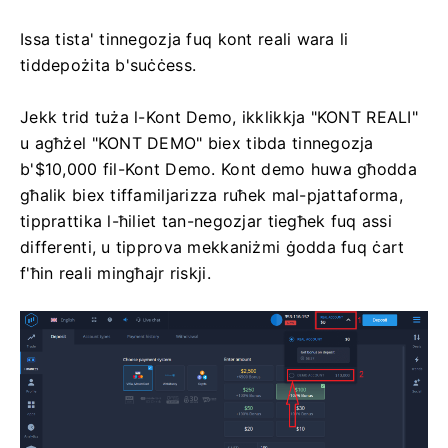
Issa tista' tinnegozja fuq kont reali wara li
tiddepożita b'suċċess.
Jekk trid tuża l-Kont Demo, ikklikkja "KONT REALI"
u agħżel "KONT DEMO" biex tibda tinnegozja
b'$10,000 fil-Kont Demo. Kont demo huwa għodda
għalik biex tiffamiljarizza ruħek mal-pjattaforma,
tipprattika l-ħiliet tan-negozjar tiegħek fuq assi
differenti, u tipprova mekkaniżmi ġodda fuq ċart
f'ħin reali mingħajr riskji.