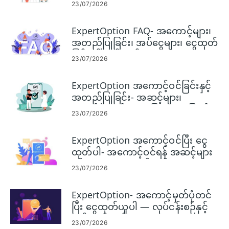
23/07/2026
ExpertOption FAQ- အကောင့်များ၊
အတည်ပြုခြင်း၊ အပ်ငွေများ၊ ငွေထုတ်
ခြင်းနှင့် ကုန်သွယ်မှု
23/07/2026
ExpertOption အကောင့်ဝင်ခြင်းနှင့်
အတည်ပြုခြင်း- အဆင့်များ၊
စာရွက်စာတမ်းများ၊ ပြဿနာဖြေရှင်း
23/07/2026
ခြင်း။
ExpertOption အကောင့်ဝင်ပြီး ငွေ
ထုတ်ပါ- အကောင့်ဝင်ရန် အဆင့်များ
နှင့် ငွေပေးချေမှုစည်းမျဉ်းများ
23/07/2026
ExpertOption- အကောင့်မှတ်ပုံတင်
ပြီး ငွေထုတ်ယူပါ — လုပ်ငန်းစဉ်နှင့်
ကန့်သတ်ချက်များ
23/07/2026