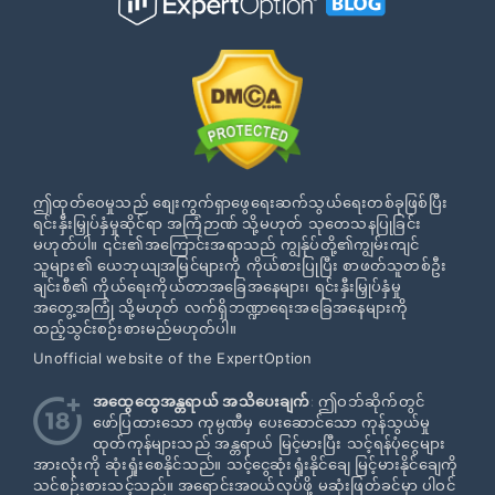
ဤထုတ်ဝေမှုသည် စျေးကွက်ရှာဖွေရေးဆက်သွယ်ရေးတစ်ခုဖြစ်ပြီး
ရင်းနှီးမြှုပ်နှံမှုဆိုင်ရာ အကြံဉာဏ် သို့မဟုတ် သုတေသနပြုခြင်း
မဟုတ်ပါ။ ၎င်း၏အကြောင်းအရာသည် ကျွန်ုပ်တို့၏ကျွမ်းကျင်
သူများ၏ ယေဘုယျအမြင်များကို ကိုယ်စားပြုပြီး စာဖတ်သူတစ်ဦး
ချင်းစီ၏ ကိုယ်ရေးကိုယ်တာအခြေအနေများ၊ ရင်းနှီးမြှုပ်နှံမှု
အတွေ့အကြုံ သို့မဟုတ် လက်ရှိဘဏ္ဍာရေးအခြေအနေများကို
ထည့်သွင်းစဉ်းစားမည်မဟုတ်ပါ။
Unofficial website of the ExpertOption
အထွေထွေအန္တရာယ် အသိပေးချက်
: ဤဝဘ်ဆိုက်တွင်
ဖော်ပြထားသော ကုမ္ပဏီမှ ပေးဆောင်သော ကုန်သွယ်မှု
ထုတ်ကုန်များသည် အန္တရာယ် မြင့်မားပြီး သင့်ရန်ပုံငွေများ
အားလုံးကို ဆုံးရှုံးစေနိုင်သည်။ သင့်ငွေဆုံးရှုံးနိုင်ချေ မြင့်မားနိုင်ချေကို
သင်စဉ်းစားသင့်သည်။ အရောင်းအ၀ယ်လုပ်ဖို့ မဆုံးဖြတ်ခင်မှာ ပါဝင်