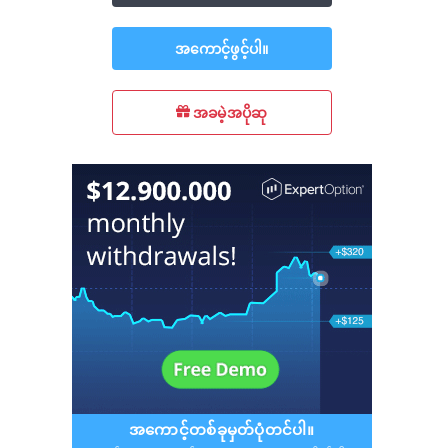
အကောင့်ဖွင့်ပါ။
အခမဲ့အပိုဆု
အကောင့်တစ်ခုမှတ်ပုံတင်ပါ။