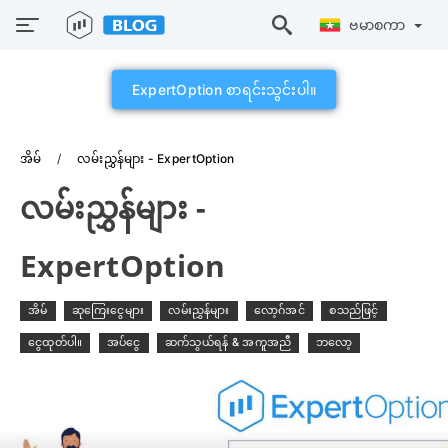
ဗမာစကာ
ExpertOption စာရင်းသွင်းပါ။
အိမ်
လမ်းညွှန်များ - ExpertOption
လမ်းညွှန်များ -
ExpertOption
အိမ်
ဆုကြေးငွေများ
လမ်းညွှန်များ
လော့ဂ်အင်
စသည်ဖြင့်
ငွေထုတ်ပါ။
အပ်ငွေ
ဆက်သွယ်ရန် & အကူအညီ
ဘလော့