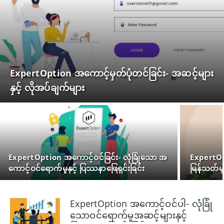
ExpertOption အကောင့်မှတ်ပုံတင်ခြင်း- အဆင့်များ
နှင့် လိုအပ်ချက်များ
ExpertOption အကောင့်ဝင်ခြင်း- လုံခြုံသော အ
ExpertOpt
ကောင့်ဝင်ရောက်မှုနှင့် ပြဿနာဖြေရှင်းခြင်း
မြန်သတ်မှ
ExpertOption အကောင့်ဝင်ပါ- လုံခြုံ
သောဝင်ရောက်မှုအဆင့်များနှင့်