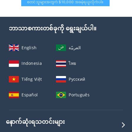
စတင်သူများအတွက် $10,000 အခမဲ့ရယူလိုက်ပါ။
ဘာသာစကားတစ်ခုကို ရွေးချယ်ပါ။
English
العربيّة
Indonesia
ไทย
Tiếng Việt
Русский
Español
Português
နောက်ဆုံးရသတင်းများ