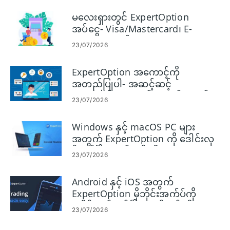
မလေးရှားတွင် ExpertOption
အပ်ငွေ- Visa/Mastercard၊ E-
Payments နှင့် Crypto
23/07/2026
ExpertOption အကောင့်ကို
အတည်ပြုပါ- အဆင့်ဆင့်
အထောက်အထားနှင့် စာရွက်စာတမ်း
23/07/2026
အတည်ပြုခြင်း လမ်းညွှန်ကို ဖြည့်စွက်
ပါ။
Windows နှင့် macOS PC များ
အတွက် ExpertOption ကို ဒေါင်းလု
ဒ်လုပ်ပြီး ထည့်သွင်းပါ။
23/07/2026
Android နှင့် iOS အတွက်
ExpertOption မိုဘိုင်းအက်ပ်ကို
ဒေါင်းလုဒ်လုပ်ပြီး ထည့်သွင်းပါ။
23/07/2026