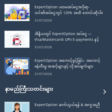
ExpertOption ပထမအပ်ငွေအပိုဆု-
သင်၏အပ်ငွေတွင် 120% အထိ တောင်းဆိုပါ။
31/07/2026
အိန္ဒိယတွင် ExpertOption အပ်ငွေ —
Visa/Mastercard၊ UPI၊ E-payments နှင့်
Crypto
31/07/2026
ExpertOption အကောင့်ဖွင့်ခြင်း- အကောင့်
ဖန်တီးမှု အဆင့်များနှင့် လိုအပ်ချက်များ
31/07/2026
နာမည်ကြီးသတင်းများ
ExpertOption ဆက်သွယ်ရန် & အကူအညီ