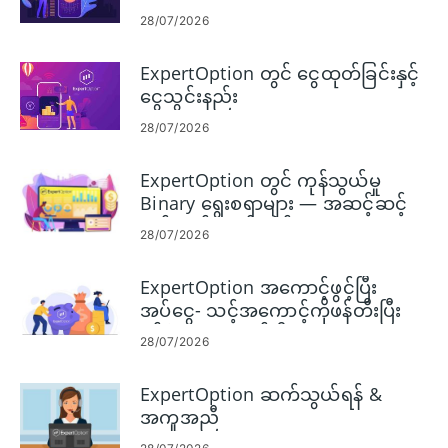
28/07/2026
ExpertOption တွင် ငွေထုတ်ခြင်းနှင့်
ငွေသွင်းနည်း
28/07/2026
ExpertOption တွင် ကုန်သွယ်မှု
Binary ရွေးစရာများ — အဆင့်ဆင့်
ကုန်သွယ်မှုလမ်းညွှန်
28/07/2026
ExpertOption အကောင့်ဖွင့်ပြီး
အပ်ငွေ- သင့်အကောင့်ကိုဖန်တီးပြီး
ရန်ပုံငွေများထည့်ပါ။
28/07/2026
ExpertOption ဆက်သွယ်ရန် &
အကူအညီ