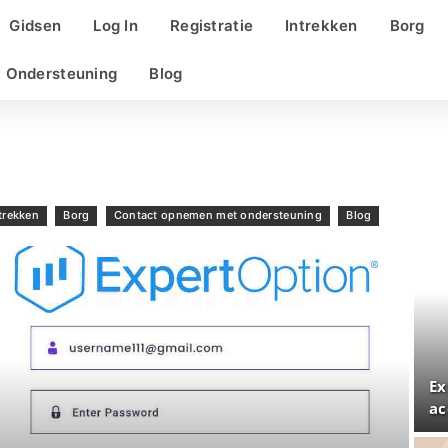
Gidsen
Log In
Registratie
Intrekken
Borg
 Ondersteuning
Blog
trekken
Borg
Contact opnemen met ondersteuning
Blog
Ex
ac