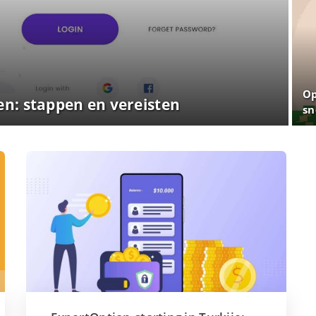
Op
en: stappen en vereisten
sn