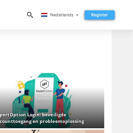
Nederlands
Nederlands
Register
pertOption Login: beveiligde
counttoegang en probleemoplossing