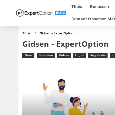
Thuis
Bonussen
Contact Opnemen Met
Thuis
Gidsen - ExpertOption
Gidsen - ExpertOption
Thuis
Bonussen
Gidsen
Log in
Registratie
in