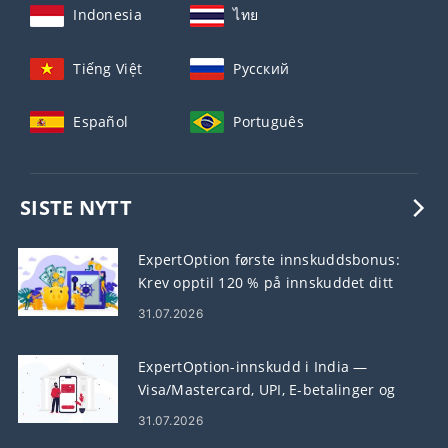
Indonesia
ไทย
Tiếng Việt
Русский
Español
Português
SISTE NYTT
ExpertOption første innskuddsbonus:
Krev opptil 120 % på innskuddet ditt
31.07.2026
ExpertOption-innskudd i India —
Visa/Mastercard, UPI, E-betalinger og
krypto
31.07.2026