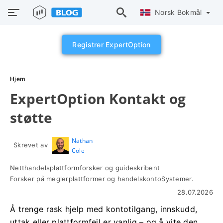
Norsk Bokmål
Registrer ExpertOption
Hjem
ExpertOption Kontakt og
støtte
Nathan
Skrevet av
Cole
Netthandelsplattformforsker og guideskribent
Forsker på meglerplattformer og handelskontoSystemer.
28.07.2026
Å trenge rask hjelp med kontotilgang, innskudd,
uttak eller plattformfeil er vanlig – og å vite den