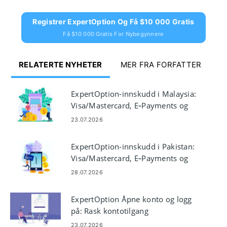
Registrer ExpertOption Og Få $10 000 Gratis
Få $10 000 Gratis For Nybegynnere
RELATERTE NYHETER
MER FRA FORFATTER
ExpertOption-innskudd i Malaysia:
Visa/Mastercard, E‑Payments og
Crypto
23.07.2026
ExpertOption-innskudd i Pakistan:
Visa/Mastercard, E‑Payments og
Crypto
28.07.2026
ExpertOption Åpne konto og logg
på: Rask kontotilgang
23.07.2026