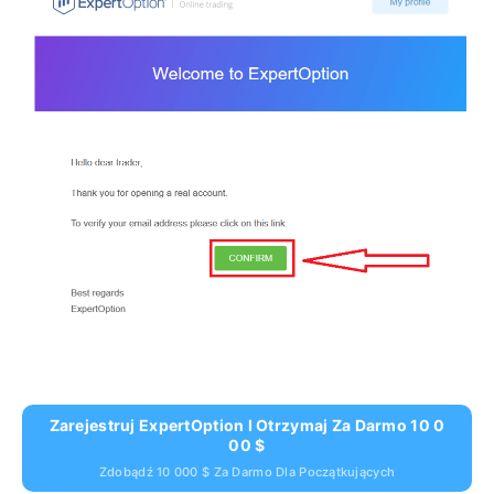
Zarejestruj ExpertOption I Otrzymaj Za Darmo 10 0
00 $
Zdobądź 10 000 $ Za Darmo Dla Początkujących