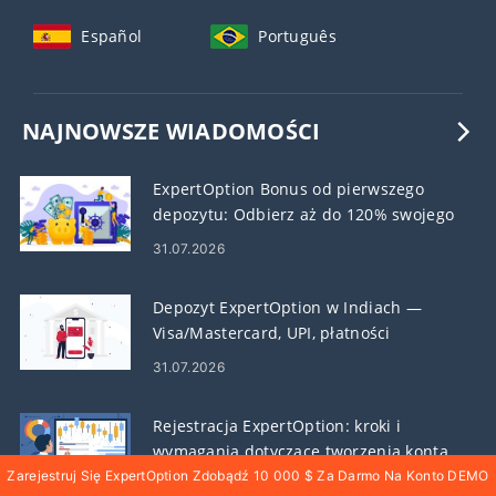
Español
Português
NAJNOWSZE WIADOMOŚCI
ExpertOption Bonus od pierwszego
depozytu: Odbierz aż do 120% swojego
depozytu
31.07.2026
Depozyt ExpertOption w Indiach —
Visa/Mastercard, UPI, płatności
elektroniczne i kryptowaluty
31.07.2026
Rejestracja ExpertOption: kroki i
wymagania dotyczące tworzenia konta
Zarejestruj Się ExpertOption Zdobądź 10 000 $ Za Darmo Na Konto DEMO
31.07.2026