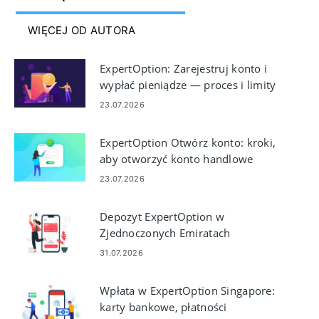
WIĘCEJ OD AUTORA
ExpertOption: Zarejestruj konto i
wypłać pieniądze — proces i limity
23.07.2026
ExpertOption Otwórz konto: kroki,
aby otworzyć konto handlowe
23.07.2026
Depozyt ExpertOption w
Zjednoczonych Emiratach
Arabskich: Visa/Mastercard,
31.07.2026
płatności elektroniczne i
kryptowaluty
Wpłata w ExpertOption Singapore:
karty bankowe, płatności