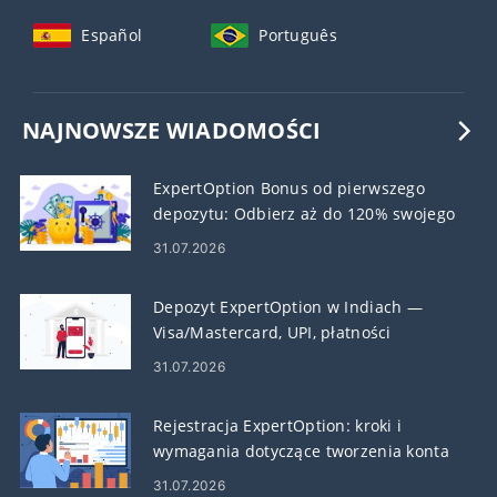
Español
Português
NAJNOWSZE WIADOMOŚCI
ExpertOption Bonus od pierwszego
depozytu: Odbierz aż do 120% swojego
depozytu
31.07.2026
Depozyt ExpertOption w Indiach —
Visa/Mastercard, UPI, płatności
elektroniczne i kryptowaluty
31.07.2026
Rejestracja ExpertOption: kroki i
wymagania dotyczące tworzenia konta
31.07.2026