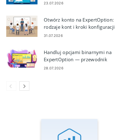
kroku dotyczący weryfikacji
23.07.2026
tożsamości i dokumentów
Otwórz konto na ExpertOption:
rodzaje kont i kroki konfiguracji
31.07.2026
Handluj opcjami binarnymi na
ExpertOption — przewodnik
handlowy krok po kroku
28.07.2026