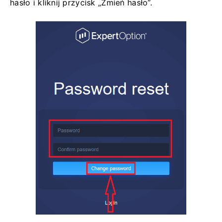
hasło i kliknij przycisk „Zmień hasło”.