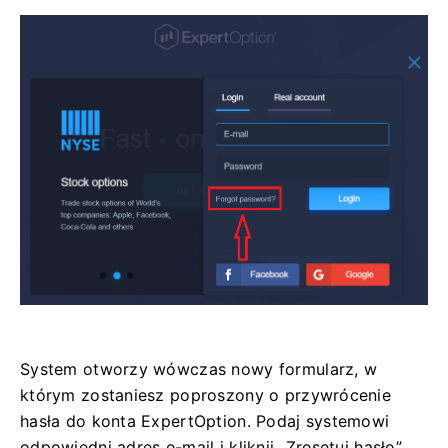
System otworzy wówczas nowy formularz, w
którym zostaniesz poproszony o przywrócenie
hasła do konta ExpertOption. Podaj systemowi
odpowiedni adres e-mail i kliknij „Zresetuj hasło”.