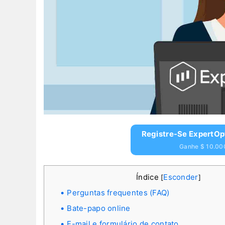
Registre-Se ExpertOpt
Ganhe $ 10.000
Índice
Esconder
[
]
Perguntas frequentes (FAQ)
Bate-papo online
E-mail e formulário de contato