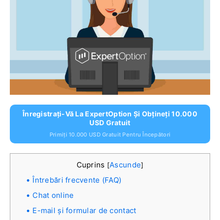
Înregistrați-Vă La ExpertOption Și Obțineți 10.000
USD Gratuit
Primiți 10.000 USD Gratuit Pentru Începători
Cuprins
Ascunde
[
]
Întrebări frecvente (FAQ)
Chat online
E-mail și formular de contact