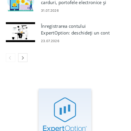
carduri, portofele electronice și
criptomonede
31.07.2026
Înregistrarea contului
ExpertOption: deschideți un cont
de tranzacționare
23.07.2026