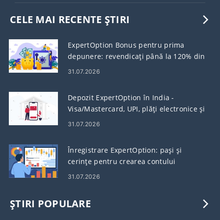
CELE MAI RECENTE ȘTIRI
ExpertOption Bonus pentru prima
depunere: revendicați până la 120% din
depozitul dvs
31.07.2026
Depozit ExpertOption în India -
Visa/Mastercard, UPI, plăți electronice și
Crypto
31.07.2026
Înregistrare ExpertOption: pași și
cerințe pentru crearea contului
31.07.2026
ȘTIRI POPULARE