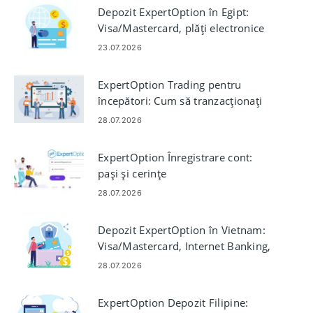
Depozit ExpertOption în Egipt:
Visa/Mastercard, plăți electronice
și Crypto
23.07.2026
ExpertOption Trading pentru
începători: Cum să tranzacționați
pe platformă
28.07.2026
ExpertOption Înregistrare cont:
pași și cerințe
28.07.2026
Depozit ExpertOption în Vietnam:
Visa/Mastercard, Internet Banking,
plăți electronice și Crypto
28.07.2026
ExpertOption Depozit Filipine: