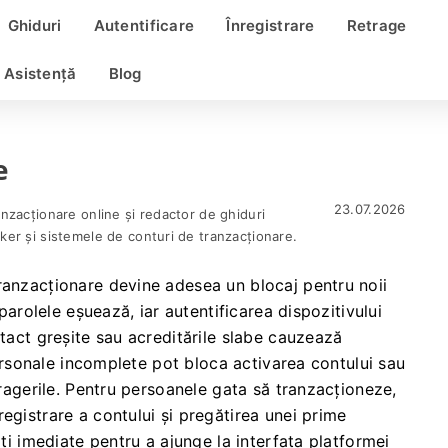
Ghiduri
Autentificare
Înregistrare
Retrage
 Asistență
Blog
e
23.07.2026
nzacționare online și redactor de ghiduri
er și sistemele de conturi de tranzacționare.
ranzacționare devine adesea un blocaj pentru noii
 parolele eșuează, iar autentificarea dispozitivului
ntact greșite sau acreditările slabe cauzează
 personale incomplete pot bloca activarea contului sau
tragerile. Pentru persoanele gata să tranzacționeze,
egistrare a contului și pregătirea unei prime
ăți imediate pentru a ajunge la interfața platformei