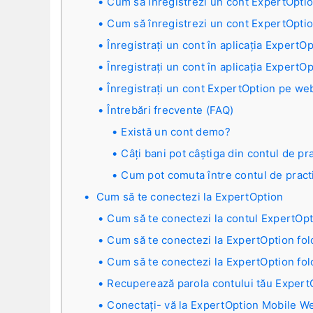
Cum să înregistrezi un cont ExpertOpti
Cum să înregistrezi un cont ExpertOpti
Înregistrați un cont în aplicația ExpertO
Înregistrați un cont în aplicația Expert
Înregistrați un cont ExpertOption pe we
Întrebări frecvente (FAQ)
Există un cont demo?
Câți bani pot câștiga din contul de pr
Cum pot comuta între contul de practi
Cum să te conectezi la ExpertOption
Cum să te conectezi la contul ExpertOp
Cum să te conectezi la ExpertOption fo
Cum să te conectezi la ExpertOption fo
Recuperează parola contului tău Expert
Conectați- vă la ExpertOption Mobile W