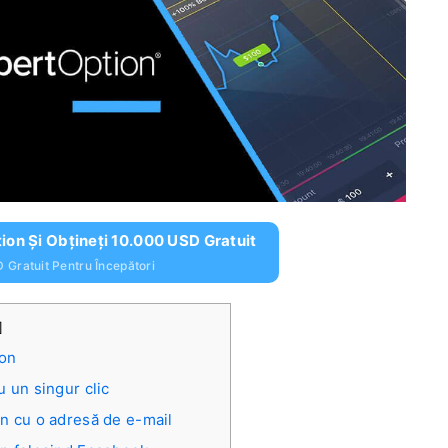
ion Și Obțineți 10.000 USD Gratuit
 Gratuit Pentru Începători
]
ion
 un singur clic
n cu o adresă de e-mail