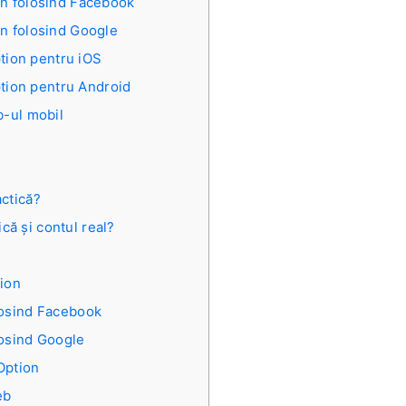
on folosind Facebook
on folosind Google
ption pentru iOS
Option pentru Android
b-ul mobil
actică?
că și contul real?
tion
losind Facebook
losind Google
Option
eb