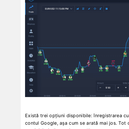
Există trei opțiuni disponibile: înregistrarea
contul Google, așa cum se arată mai jos. Tot 