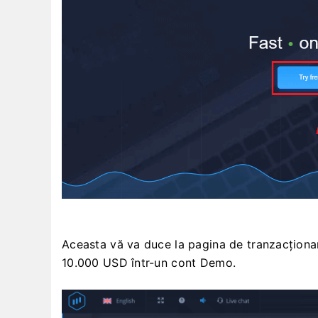
Aceasta vă va duce la pagina de tranzacționa
10.000 USD într-un cont Demo.