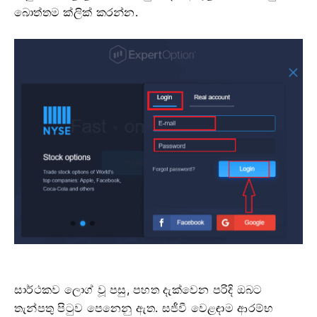
බොත්තම ක්ලික් කරන්න.
සාර්ථකව ලොග් වූ පසු, පහත දැක්වෙන පරිදි ඔබට
තැන්පතු පිටුව පෙනෙනු ඇත. සජීවී වෙළඳාම ආරම්භ