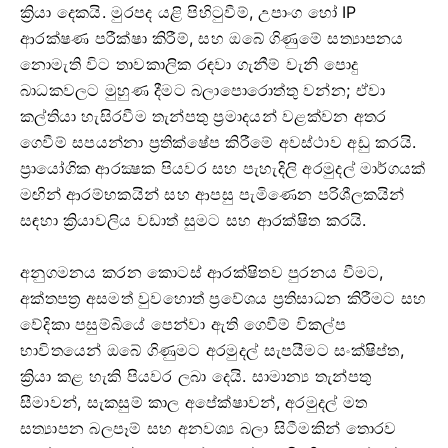
ක්‍රියා දෙකයි. මුරපද යළි පිහිටුවීම්, උපාංග හෝ IP
ආරක්ෂණ පරීක්ෂා කිරීම්, සහ ඔබේ ගිණුමේ සත්‍යාපනය
නොමැති විට තාවකාලික රඳවා ගැනීම් වැනි පොදු
බාධකවලට මුහුණ දීමට බලාපොරොත්තු වන්න; ඒවා
කල්තියා හැසිරවීම තැන්පතු ප්‍රමාදයන් වළක්වන අතර
ගෙවීම් සපයන්නා ප්‍රතික්ෂේප කිරීමේ අවස්ථාව අඩු කරයි.
ප්‍රායෝගික ආරක්‍ෂක පියවර සහ පැහැදිලි අරමුදල් මාර්ගයක්
මඟින් ආරම්භකයින් සහ ආපසු පැමිණෙන පරිශීලකයින්
සඳහා ක්‍රියාවලිය වඩාත් සුමට සහ ආරක්ෂිත කරයි.
අනුගමනය කරන කොටස් ආරක්ෂිතව පුරනය වීමට,
අක්තපත්‍ර අසමත් වුවහොත් ප්‍රවේශය ප්‍රතිසාධන කිරීමට සහ
වේදිකා පසුම්බියේ පෙන්වා ඇති ගෙවීම් විකල්ප
භාවිතයෙන් ඔබේ ගිණුමට අරමුදල් සැපයීමට සංක්ෂිප්ත,
ක්‍රියා කළ හැකි පියවර ලබා දෙයි. සාමාන්‍ය තැන්පතු
සීමාවන්, සැකසුම් කාල අපේක්ෂාවන්, අරමුදල් මත
සත්‍යාපන බලපෑම් සහ අනවශ්‍ය බලා සිටීමකින් තොරව