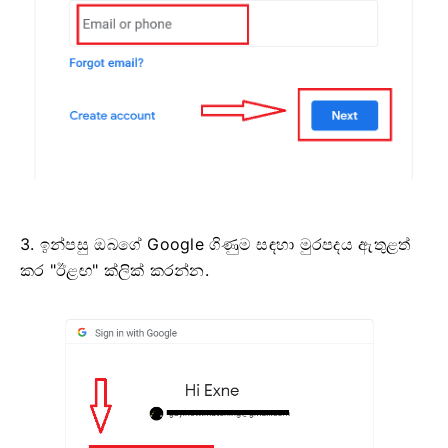
3. ඉන්පසු ඔබගේ Google ගිණුම සඳහා මුරපදය ඇතුළත්
කර "ඊළඟ" ක්ලික් කරන්න.