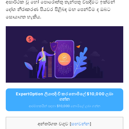
අසාර්ථක වූ හෝ පොරොත්තු තැන්පතු විසඳීමට ඉක්මන්
දෝශ නිරාකරණ පියවර පිළිබඳ මඟ පෙන්වීම ද ඔබට
සොයාගත හැකිය.
ExpertOption ලියාපදිංචි කර නොමිලේ $10,000 ලබා
ගන්න
ආරම්භකයින් සඳහා $10,000 නොමිලේ ලබා ගන්න
අන්තර්ගත වගුව
සඟවන්න
[
]