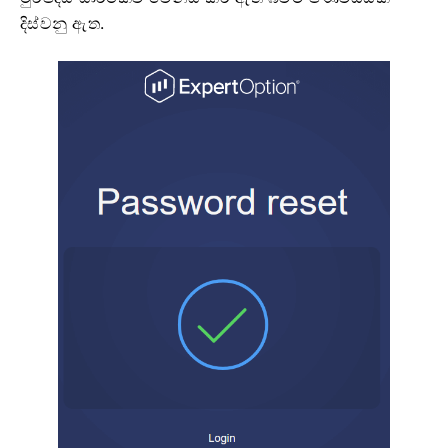
දිස්වනු ඇත.