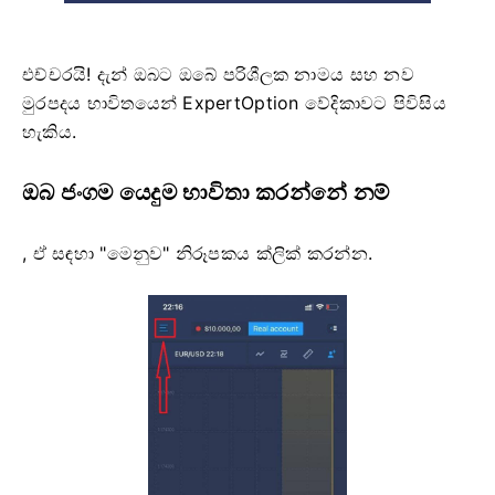
එච්චරයි! දැන් ඔබට ඔබේ පරිශීලක නාමය සහ නව
මුරපදය භාවිතයෙන් ExpertOption වේදිකාවට පිවිසිය
හැකිය.
ඔබ ජංගම යෙදුම භාවිතා කරන්නේ නම්
, ඒ සඳහා "මෙනුව" නිරූපකය ක්ලික් කරන්න.