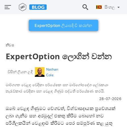
සිංහල
ExpertOption ලියාපදිංචි කරන්න
නිවස
ExpertOption ලොගින් වන්න
Nathan
විසින් ලියන ලදී
Cole
මාර්ගගත වෙළඳ වේදිකා පර්යේෂක සහ මාර්ගෝපදේශ ලේඛකයා
තැරැව්කාර වේදිකා සහ වෙළඳ ගිණුම් පද්ධති පර්යේෂණ කරයි.
28-07-2026
ඔබේ වෙළඳ ගිණුමට වේගවත්, විශ්වාසදායක ප්‍රවේශයක්
ලබා ගැනීම සහ අරමුදල් එකතු කිරීම බොහෝ නව
පරිශීලකයින් වෙළඳාම් කිරීමට පෙර සම්පූර්ණ කළ යුතු