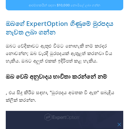
ආරම්භකයින් සඳහා $10,000 නොමිලේ ලබා ගන්න
ඔබගේ ExpertOption ගිණුමේ මුරපදය
නැවත ලබා ගන්න
ඔබට වේදිකාවට ඇතුළු වීමට නොහැකි නම් කරදර
නොවන්න; ඔබ වැරදි මුරපදයක් ඇතුළත් කරනවා විය
හැකිය. ඔබට අලුත් එකක් ඉදිරිපත් කළ හැකිය.
ඔබ වෙබ් අනුවාදය භාවිතා කරන්නේ නම්
, එය සිදු කිරීම සඳහා, "මුරපදය අමතක වී ඇත" සබැඳිය
ක්ලික් කරන්න.