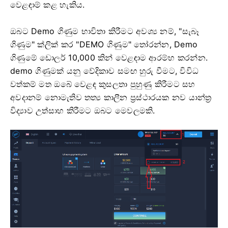
වෙළඳාම් කළ හැකිය.
ඔබට Demo ගිණුම භාවිතා කිරීමට අවශ්‍ය නම්, "සැබෑ
ගිණුම" ක්ලික් කර "DEMO ගිණුම" තෝරන්න, Demo
ගිණුමේ ඩොලර් 10,000 කින් වෙළඳාම ආරම්භ කරන්න.
demo ගිණුමක් යනු වේදිකාව සමඟ හුරු වීමට, විවිධ
වත්කම් මත ඔබේ වෙළඳ කුසලතා පුහුණු කිරීමට සහ
අවදානම් නොමැතිව තත්‍ය කාලීන ප්‍රස්ථාරයක නව යාන්ත්‍ර
විද්‍යාව උත්සාහ කිරීමට ඔබට මෙවලමකි.