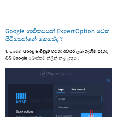
Google භාවිතයෙන් ExpertOption වෙත
පිවිසෙන්නේ
කෙසේද ?
1. ඔබගේ
Google ගිණුම හරහා අවසර ලබා ගැනීම සඳහා,
ඔබ
Google
බොත්තම ක්ලික් කළ යුතුය
.