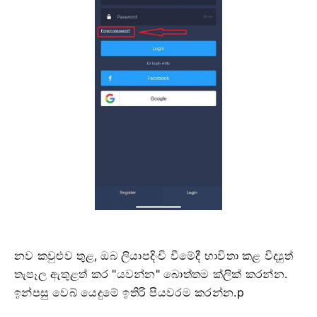
නව කවුළුව තුළ, ඔබ ලියාපදිංචි වීමේදී භාවිතා කළ විද්‍යුත්
තැපෑල ඇතුළත් කර "යවන්න" බොත්තම ක්ලික් කරන්න.
ඉන්පසු වෙබ් යෙදුමේ ඉතිරි පියවරම කරන්න.p