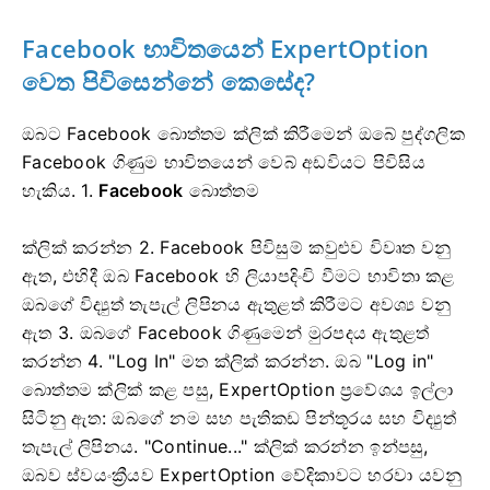
Facebook භාවිතයෙන් ExpertOption
වෙත
පිවිසෙන්නේ කෙසේද?
ඔබට Facebook බොත්තම ක්ලික් කිරීමෙන් ඔබේ පුද්ගලික
Facebook ගිණුම භාවිතයෙන් වෙබ් අඩවියට පිවිසිය
හැකිය. 1.
Facebook
බොත්තම
ක්ලික් කරන්න
2. Facebook පිවිසුම් කවුළුව විවෘත වනු
ඇත, එහිදී ඔබ Facebook හි ලියාපදිංචි වීමට භාවිතා කළ
ඔබගේ විද්‍යුත් තැපැල් ලිපිනය ඇතුළත් කිරීමට අවශ්‍ය වනු
ඇත
3. ඔබගේ Facebook ගිණුමෙන් මුරපදය ඇතුළත්
කරන්න
4. "Log In" මත ක්ලික් කරන්න.
ඔබ "Log in"
බොත්තම ක්ලික් කළ පසු, ExpertOption ප්‍රවේශය ඉල්ලා
සිටිනු ඇත: ඔබගේ නම සහ පැතිකඩ පින්තූරය සහ විද්‍යුත්
තැපැල් ලිපිනය. "Continue..." ක්ලික් කරන්න
ඉන්පසු,
ඔබව ස්වයංක්‍රීයව ExpertOption වේදිකාවට හරවා යවනු