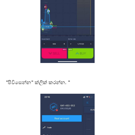
"පිවිසෙන්න" ක්ලික් කරන්න. "