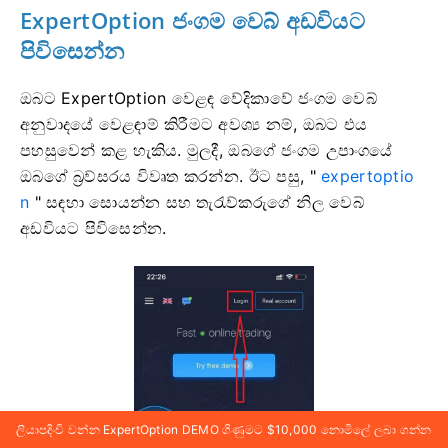
ExpertOption ජංගම වෙබ් අඩවියට
පිවිසෙන්න
ඔබට ExpertOption වෙළඳ වේදිකාවේ ජංගම වෙබ්
අනුවාදයේ වෙළඳාම් කිරීමට අවශ්‍ය නම්, ඔබට එය
පහසුවෙන් කළ හැකිය. මුලදී, ඔබගේ ජංගම උපාංගයේ
ඔබගේ බ්‍රව්සරය විවෘත කරන්න. ඊට පසු, "
expertoptio
n
" සඳහා සොයන්න සහ තැරැව්කරුගේ නිල වෙබ්
අඩවියට පිවිසෙන්න.
ලියාපදිංචි වන්න ExpertOption DEMO ගිණුමට $10,000 නොමිලේ ලබා ගන්න