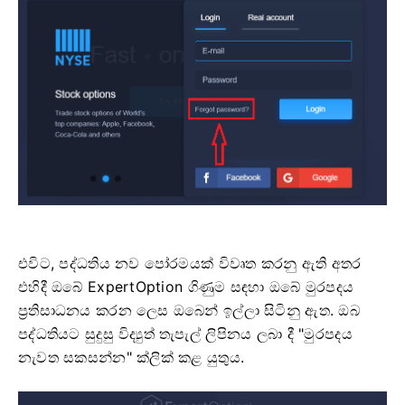
එවිට, පද්ධතිය නව පෝරමයක් විවෘත කරනු ඇති අතර
එහිදී ඔබේ ExpertOption ගිණුම සඳහා ඔබේ මුරපදය
ප්‍රතිසාධනය කරන ලෙස ඔබෙන් ඉල්ලා සිටිනු ඇත. ඔබ
පද්ධතියට සුදුසු විද්‍යුත් තැපැල් ලිපිනය ලබා දී "මුරපදය
නැවත සකසන්න" ක්ලික් කළ යුතුය.