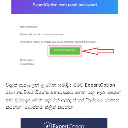
විද්‍යුත් තැපෑලෙන් ලැබෙන සබැඳිය ඔබව ExpertOption
වෙබ් අඩවියේ විශේෂ කොටසකට ගෙන යනු ඇත. ඔබගේ
නව මුරපදය මෙහි දෙවරක් ඇතුළත් කර "මුරපදය වෙනස්
කරන්න" බොත්තම ක්ලික් කරන්න.