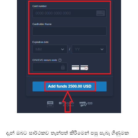
දැන් ඔබට සාර්ථකව තැන්පත් කිරීමෙන් පසු සැබෑ ගිණුමක