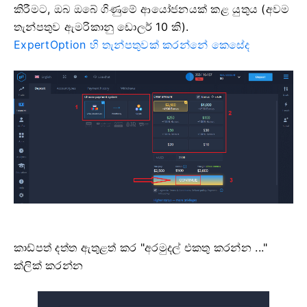
කිරීමට, ඔබ ඔබේ ගිණුමේ ආයෝජනයක් කළ යුතුය (අවම
තැන්පතුව ඇමරිකානු ඩොලර් 10 කි).
ExpertOption හි තැන්පතුවක් කරන්නේ කෙසේද
කාඩ්පත් දත්ත ඇතුළත් කර "අරමුදල් එකතු කරන්න ..."
ක්ලික් කරන්න