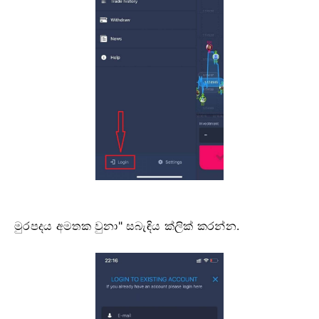
මුරපදය අමතක වුනා" සබැඳිය ක්ලික් කරන්න.