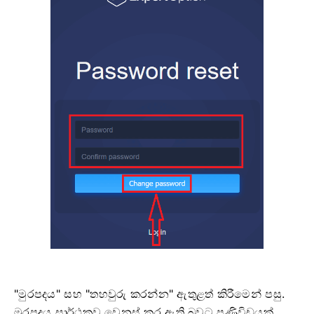
"මුරපදය" සහ "තහවුරු කරන්න" ඇතුළත් කිරීමෙන් පසු.
මුරපදය සාර්ථකව වෙනස් කර ඇති බවට පණිවිඩයක්