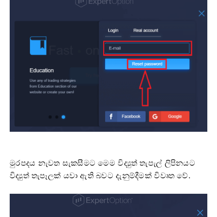
මුරපදය නැවත සැකසීමට මෙම විද්‍යුත් තැපැල් ලිපිනයට
විද්‍යුත් තැපෑලක් යවා ඇති බවට දැනුම්දීමක් විවෘත වේ.