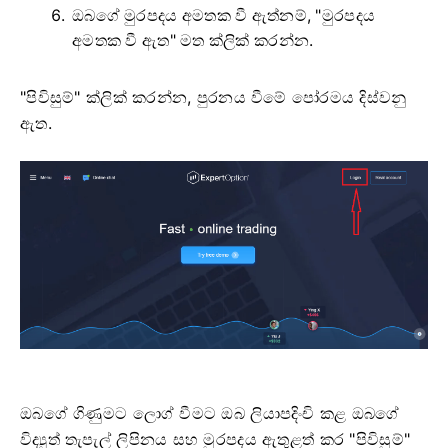
ඔබගේ මුරපදය අමතක වී ඇත්නම්, "මුරපදය
අමතක වී ඇත" මත ක්ලික් කරන්න.
"පිවිසුම්" ක්ලික් කරන්න, පුරනය වීමේ පෝරමය දිස්වනු
ඇත.
ඔබගේ ගිණුමට ලොග් වීමට ඔබ ලියාපදිංචි කළ ඔබගේ
විද්‍යුත් තැපැල් ලිපිනය සහ මුරපදය ඇතුළත් කර "පිවිසුම්"