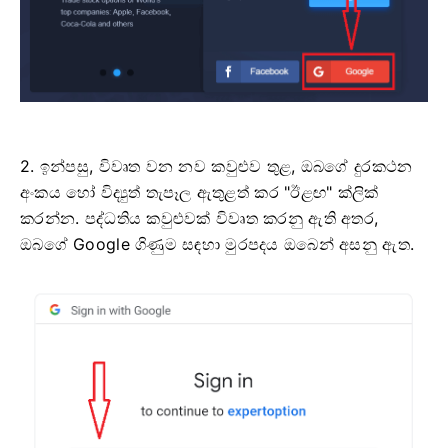
2. ඉන්පසු, විවෘත වන නව කවුළුව තුළ, ඔබගේ දුරකථන
අංකය හෝ විද්‍යුත් තැපෑල ඇතුළත් කර "ඊළඟ" ක්ලික්
කරන්න. පද්ධතිය කවුළුවක් විවෘත කරනු ඇති අතර,
ඔබගේ Google ගිණුම සඳහා මුරපදය ඔබෙන් අසනු ඇත.