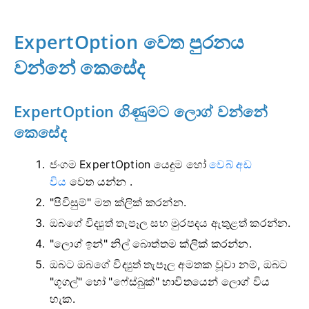
ExpertOption වෙත පුරනය
වන්නේ කෙසේද
ExpertOption ගිණුමට ලොග් වන්නේ
කෙසේද
ජංගම ExpertOption යෙදුම හෝ
වෙබ් අඩ
විය
වෙත යන්න .
"පිවිසුම්" මත ක්ලික් කරන්න.
ඔබගේ විද්‍යුත් තැපෑල සහ මුරපදය ඇතුළත් කරන්න.
"ලොග් ඉන්" නිල් බොත්තම ක්ලික් කරන්න.
ඔබට ඔබගේ විද්‍යුත් තැපෑල අමතක වූවා නම්, ඔබට
"ගූගල්" හෝ "ෆේස්බුක්" භාවිතයෙන් ලොග් විය
හැක.