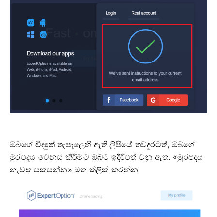
ඔබගේ විද්‍යුත් තැපෑලෙහි ඇති ලිපියේ තවදුරටත්, ඔබගේ
මුරපදය වෙනස් කිරීමට ඔබට ඉදිරිපත් වනු ඇත. «මුරපදය
නැවත සකසන්න» මත ක්ලික් කරන්න