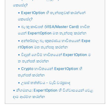
කෙසේද?
ExpertOption හි තැන්පතුවක් කරන්නේ
කෙසේද?
බැංකු කාඩ්පත් (VISA/Master Card) භාවිත
යෙන් ExpertOption මත තැන්පතු කරන්න
අන්තර්ජාල බැංකුකරණය භාවිතයෙන් Expe
rtOption මත තැන්පතු කරන්න
විද්‍යුත් ගෙවීම් භාවිතයෙන් ExpertOption ම
ත තැන්පත් කරන්න
Crypto භාවිතයෙන් ExpertOption හි
තැන්පත් කරන්න
උසස් තත්ත්වය - වැඩි වරප්‍රසාද
නිගමනය: ExpertOption හි විශ්වාසයෙන් වෙළ
ඳාම ආරම්භ කරන්න