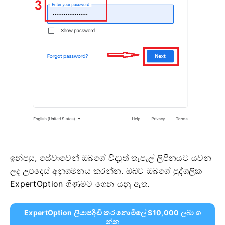
ඉන්පසු, සේවාවෙන් ඔබගේ විද්‍යුත් තැපැල් ලිපිනයට යවන
ලද උපදෙස් අනුගමනය කරන්න. ඔබව ඔබගේ පුද්ගලික
ExpertOption ගිණුමට ගෙන යනු ඇත.
ExpertOption ලියාපදිංචි කර නොමිලේ $10,000 ලබා ග
න්න