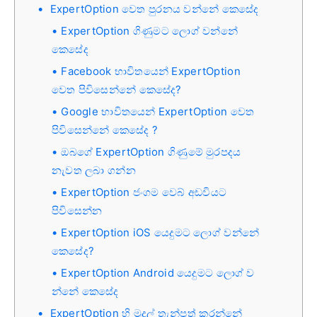
ExpertOption වෙත පුරනය වන්නේ කෙසේද
ExpertOption ගිණුමට ලොග් වන්නේ
කෙසේද
Facebook භාවිතයෙන් ExpertOption
වෙත පිවිසෙන්නේ කෙසේද?
Google භාවිතයෙන් ExpertOption වෙත
පිවිසෙන්නේ කෙසේද ?
ඔබගේ ExpertOption ගිණුමේ මුරපදය
නැවත ලබා ගන්න
ExpertOption ජංගම වෙබ් අඩවියට
පිවිසෙන්න
ExpertOption iOS යෙදුමට ලොග් වන්නේ
කෙසේද?
ExpertOption Android යෙදුමට ලොග් ව
න්නේ කෙසේද
ExpertOption හි මුදල් තැන්පත් කරන්නේ