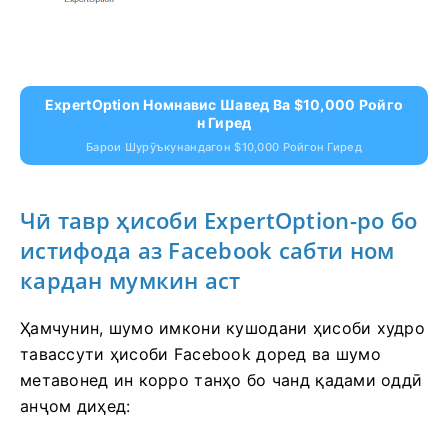
ExpertOption Номнавис Шавед Ва $10,000 Ройго
Н Гиред
Барои Шурӯъкунандагон $10,000 Ройгон Гиред
Чӣ тавр ҳисоби ExpertOption-ро бо
истифода аз Facebook сабти ном
кардан мумкин аст
Ҳамчунин, шумо имкони кушодани ҳисоби худро
тавассути ҳисоби Facebook доред ва шумо
метавонед ин корро танҳо бо чанд қадами оддӣ
анҷом диҳед: