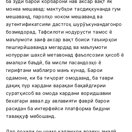
ба зудӣ барои корбарони нав аксар вақт як
монеа мешавад: мактубҳои тасдиқкунанда гум
мешаванд, паролҳо ноком мешаванд ва
аутентификатсияи дастгоҳ шурӯъкунандагонро
бозмедорад. Тафсилоти нодурусти тамос ё
маълумоти заиф аксар вақт боиси таъхирҳои
пешгирӣшаванда мегардад ва маълумоти
нопурраи шахсӣ метавонад фаъолсозии ҳисоб ё
амалҳои баъдӣ, ба мисли пасандозҳо ё
гирифтани маблағро манъ кунад. Барои
одамоне, ки ба тиҷорат омодаанд, ба таври
дақиқ пур кардани варақаи бақайдгирии
суратҳисоб ва омода кардани воридшавии
бехатари аввал ду авлавияти фаврӣ барои
расидан ба интерфейси платформа бидуни
таваққуф мебошанд.
Дар дохили он шумо қадамҳои возеҳу амалӣ