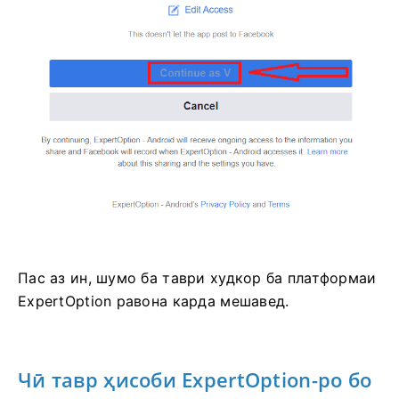
Пас аз ин, шумо ба таври худкор ба платформаи
ExpertOption равона карда мешавед.
Чӣ тавр ҳисоби ExpertOption-ро бо