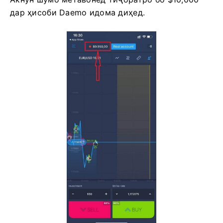
дар ҳисоби Daemo идома диҳед.