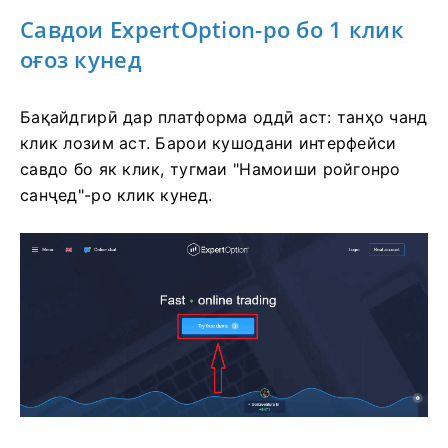
Савдои ExpertOption-ро бо 1 клик
оғоз кунед
Бақайдгирӣ дар платформа оддӣ аст: танҳо чанд
клик лозим аст. Барои кушодани интерфейси
савдо бо як клик, тугмаи "Намоиши ройгонро
санҷед"-ро клик кунед.