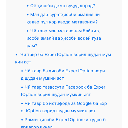
Оё ҳисоби демо вуҷуд дорад?
Ман дар суратҳисоби амалия чӣ
қадар пул кор карда метавонам?
Чӣ тавр ман метавонам байни ҳ
исоби амалӣ ва ҳисоби воқеӣ гуза
рам?
Чӣ тавр ба ExpertOption ворид шудан мум
кин аст
Чӣ тавр ба ҳисоби ExpertOption вори
д шудан мумкин аст
Чӣ тавр тавассути Facebook ба Exper
tOption ворид шудан мумкин аст
Чӣ тавр бо истифода аз Google ба Exp
ertOption ворид шудан мумкин аст
Рамзи ҳисоби ExpertOption-и худро б
арқарор кунед