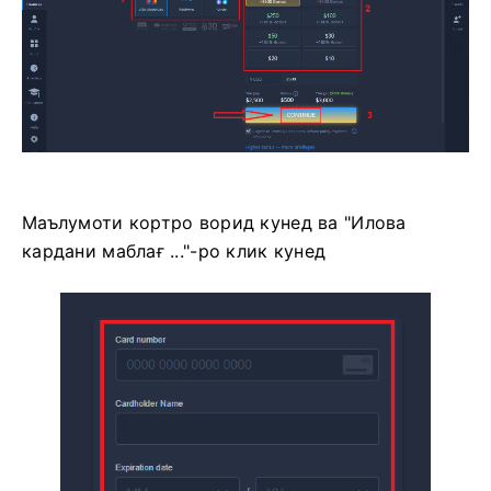
Маълумоти кортро ворид кунед ва "Илова
кардани маблағ ..."-ро клик кунед