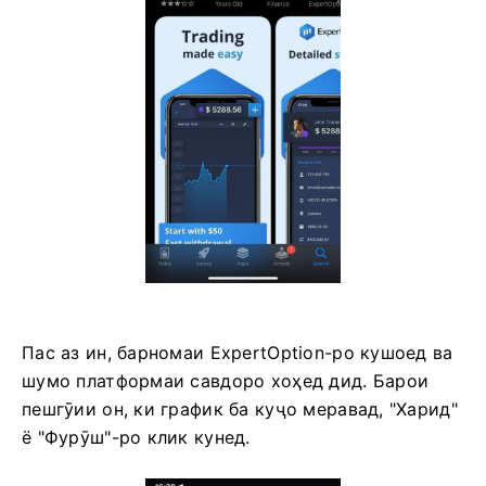
Пас аз ин, барномаи ExpertOption-ро кушоед ва
шумо платформаи савдоро хоҳед дид. Барои
пешгӯии он, ки график ба куҷо меравад, "Харид"
ё "Фурӯш"-ро клик кунед.