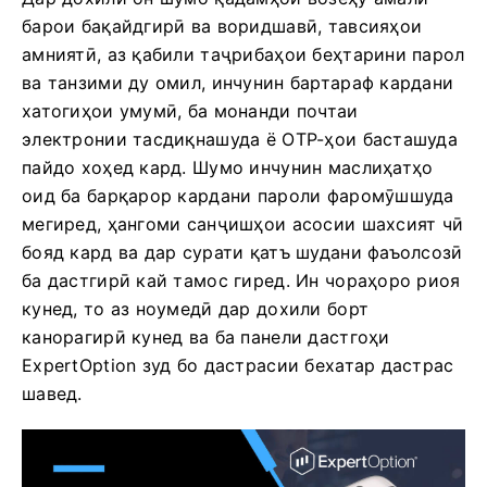
барои бақайдгирӣ ва воридшавӣ, тавсияҳои
амниятӣ, аз қабили таҷрибаҳои беҳтарини парол
ва танзими ду омил, инчунин бартараф кардани
хатогиҳои умумӣ, ба монанди почтаи
электронии тасдиқнашуда ё OTP-ҳои басташуда
пайдо хоҳед кард. Шумо инчунин маслиҳатҳо
оид ба барқарор кардани пароли фаромӯшшуда
мегиред, ҳангоми санҷишҳои асосии шахсият чӣ
бояд кард ва дар сурати қатъ шудани фаъолсозӣ
ба дастгирӣ кай тамос гиред. Ин чораҳоро риоя
кунед, то аз ноумедӣ дар дохили борт
канорагирӣ кунед ва ба панели дастгоҳи
ExpertOption зуд бо дастрасии бехатар дастрас
шавед.