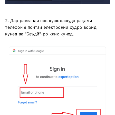
2. Дар равзанаи нав кушодашуда рақами
телефон ё почтаи электронии худро ворид
кунед ва "Баъдӣ"-ро клик кунед.