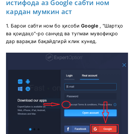
истифода аз Google сабти ном
кардан мумкин аст
1. Барои сабти ном бо ҳисоби
Google
, "Шартҳо
ва қоидаҳо"-ро санҷед ва тугмаи мувофиқро
дар варақаи бақайдгирӣ клик кунед.