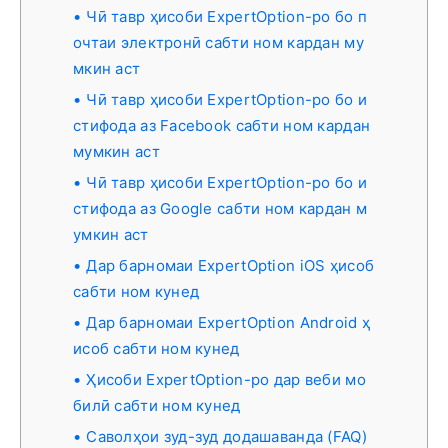
Чӣ тавр ҳисоби ExpertOption-ро бо п
очтаи электронӣ сабти ном кардан му
мкин аст
Чӣ тавр ҳисоби ExpertOption-ро бо и
стифода аз Facebook сабти ном кардан
мумкин аст
Чӣ тавр ҳисоби ExpertOption-ро бо и
стифода аз Google сабти ном кардан м
умкин аст
Дар барномаи ExpertOption iOS ҳисоб
сабти ном кунед
Дар барномаи ExpertOption Android ҳ
исоб сабти ном кунед
Ҳисоби ExpertOption-ро дар веби мо
билӣ сабти ном кунед
Саволҳои зуд-зуд додашаванда (FAQ)