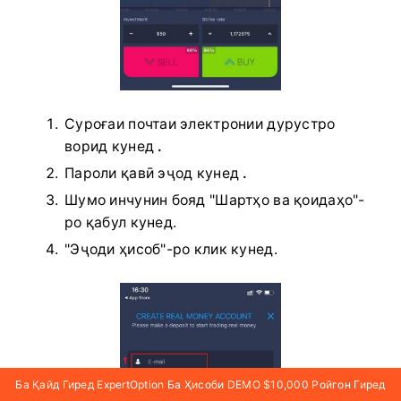
Суроғаи почтаи электронии дурустро
ворид кунед
.
Пароли қавӣ эҷод кунед
.
Шумо инчунин бояд "Шартҳо ва қоидаҳо"-
ро қабул кунед.
"Эҷоди ҳисоб"-ро клик кунед.
Ба Қайд Гиред ExpertOption Ба Ҳисоби DEMO $10,000 Ройгон Гиред