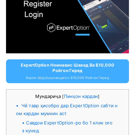
ExpertOption Номнавис Шавед Ва $10,000
Ройгон Гиред
Барои Шурӯъкунандагон $10,000 Ройгон Гиред
Мундариҷа
Пинҳон кардан
[
]
Чӣ тавр ҳисобро дар ExpertOption сабти н
ом кардан мумкин аст
Савдои ExpertOption-ро бо 1 клик оғо
з кунед