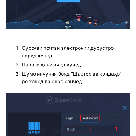
Суроғаи почтаи электронии дурустро
ворид кунед
.
Пароли қавӣ эҷод кунед
.
Шумо инчунин бояд "Шартҳо ва қоидаҳо"-
ро хонед ва онро санҷед.