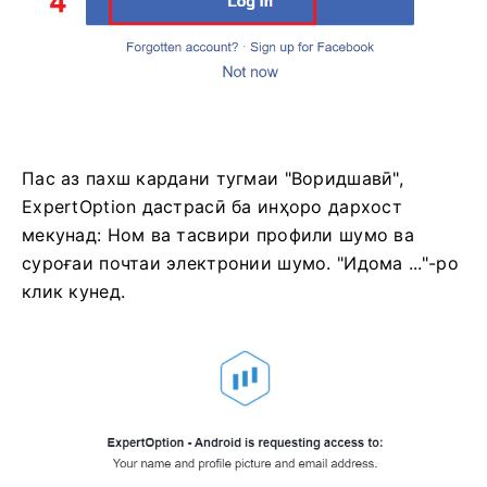
Пас аз пахш кардани тугмаи "Воридшавӣ",
ExpertOption дастрасӣ ба инҳоро дархост
мекунад: Ном ва тасвири профили шумо ва
суроғаи почтаи электронии шумо. "Идома ..."-ро
клик кунед.