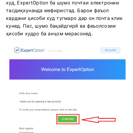
худ, ExpertOption ба шумо почтаи электронии
тасдиқкунанда мефиристад. Барои фаъол
кардани ҳисоби худ тугмаро дар он почта клик
кунед. Пас, шумо бақайдгирӣ ва фаъолсозии
ҳисоби худро ба анҷом мерасонед.