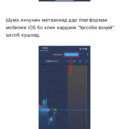
Шумо инчунин метавонед дар платформаи
мобилии iOS бо клик кардани "Ҳисоби воқеӣ"
ҳисоб кушоед.