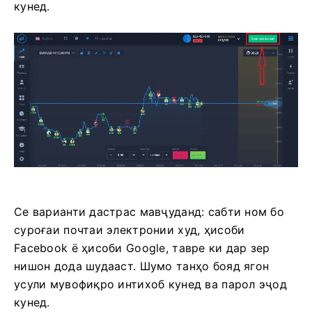
кунед.
Се варианти дастрас мавҷуданд: сабти ном бо
суроғаи почтаи электронии худ, ҳисоби
Facebook ё ҳисоби Google, тавре ки дар зер
нишон дода шудааст. Шумо танҳо бояд ягон
усули мувофиқро интихоб кунед ва парол эҷод
кунед.