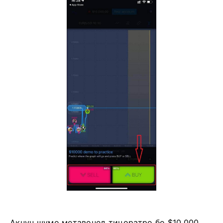
Акнун шумо метавонед тиҷоратро бо $10,000