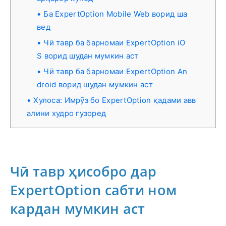
Ба ExpertOption Mobile Web ворид ша
вед
Чӣ тавр ба барномаи ExpertOption iO
S ворид шудан мумкин аст
Чӣ тавр ба барномаи ExpertOption An
droid ворид шудан мумкин аст
Хулоса: Имрӯз бо ExpertOption қадами авв
алини худро гузоред
Чӣ тавр ҳисобро дар
ExpertOption сабти ном
кардан мумкин аст