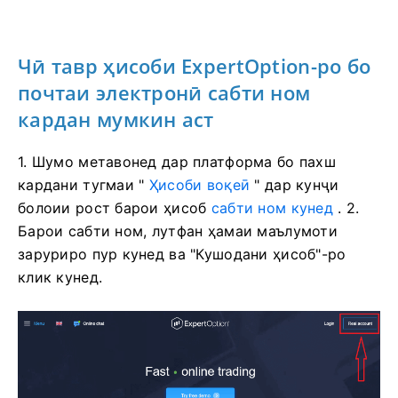
Чӣ тавр ҳисоби ExpertOption-ро бо
почтаи электронӣ сабти ном
кардан мумкин аст
1. Шумо метавонед дар платформа бо пахш
кардани тугмаи "
Ҳисоби воқеӣ
" дар кунҷи
болоии рост
барои ҳисоб
сабти ном кунед
. 2.
Барои сабти ном, лутфан ҳамаи маълумоти
заруриро пур кунед ва "Кушодани ҳисоб"-ро
клик кунед.