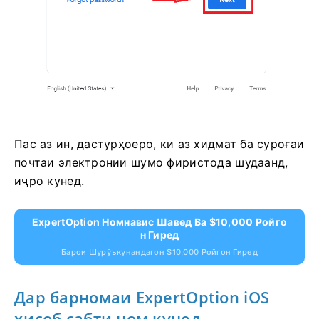
Пас аз ин, дастурҳоеро, ки аз хидмат ба суроғаи
почтаи электронии шумо фиристода шудаанд,
иҷро кунед.
ExpertOption Номнавис Шавед Ва $10,000 Ройго
Н Гиред
Барои Шурӯъкунандагон $10,000 Ройгон Гиред
Дар барномаи ExpertOption iOS
ҳисоб сабти ном кунед