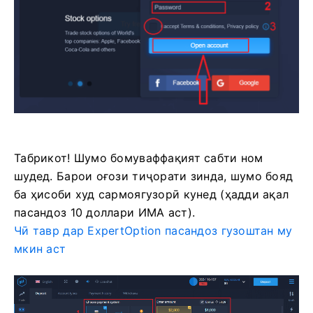
Табрикот! Шумо бомуваффақият сабти ном
шудед. Барои оғози тиҷорати зинда, шумо бояд
ба ҳисоби худ сармоягузорӣ кунед (ҳадди ақал
пасандоз 10 доллари ИМА аст).
Чӣ тавр дар ExpertOption пасандоз гузоштан му
мкин аст