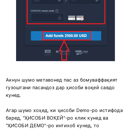
Акнун шумо метавонед пас аз бомуваффақият
гузоштани пасандоз дар ҳисоби воқеӣ савдо
кунед.
Агар шумо хоҳед, ки ҳисоби Demo-ро истифода
баред, "ҲИСОБИ ВОҚЕӢ"-ро клик кунед ва
"ҲИСОБИ ДЕМО"-ро интихоб кунед, то