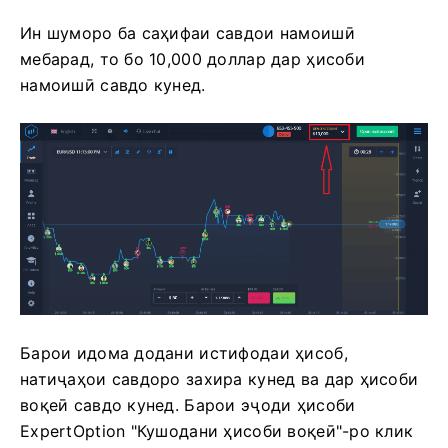
Ин шуморо ба саҳифаи савдои намоишӣ
мебарад, то бо 10,000 доллар дар ҳисоби
намоишӣ савдо кунед.
Барои идома додани истифодаи ҳисоб,
натиҷаҳои савдоро захира кунед ва дар ҳисоби
воқеӣ савдо кунед. Барои эҷоди ҳисоби
ExpertOption "Кушодани ҳисоби воқеӣ"-ро клик