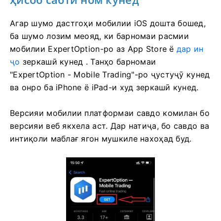
Агар шумо дастгоҳи мобилии iOS дошта бошед,
ба шумо лозим меояд, ки барномаи расмии
мобилии ExpertOption-ро аз App Store ё
дар ин
ҷо
зеркашӣ кунед . Танҳо барномаи
"ExpertOption - Mobile Trading"-ро ҷустуҷӯ кунед
ва онро ба iPhone ё iPad-и худ зеркашӣ кунед.
Версияи мобилии платформаи савдо комилан бо
версияи веб якхела аст. Дар натиҷа, бо савдо ва
интиқоли маблағ ягон мушкиле нахоҳад буд.