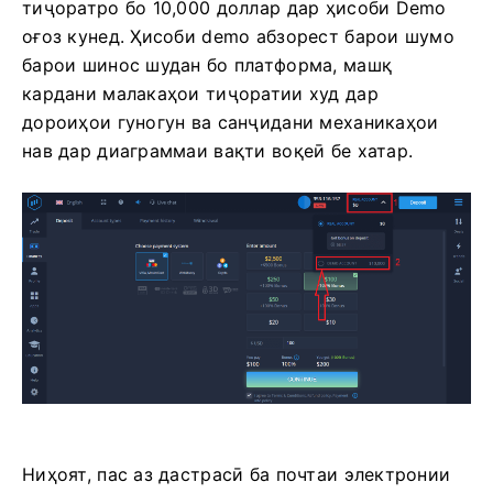
тиҷоратро бо 10,000 доллар дар ҳисоби Demo
оғоз кунед. Ҳисоби demo абзорест барои шумо
барои шинос шудан бо платформа, машқ
кардани малакаҳои тиҷоратии худ дар
дороиҳои гуногун ва санҷидани механикаҳои
нав дар диаграммаи вақти воқеӣ бе хатар.
Ниҳоят, пас аз дастрасӣ ба почтаи электронии