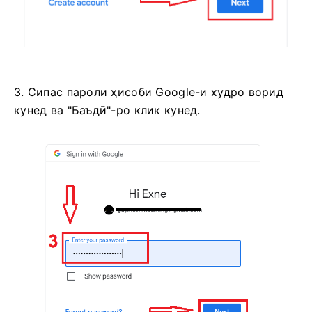
3. Сипас пароли ҳисоби Google-и худро ворид
кунед ва "Баъдӣ"-ро клик кунед.