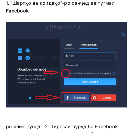
1. "Шартҳо ва қоидаҳо"-ро санҷед ва
тугмаи
Facebook-
ро клик кунед . 2. Тирезаи вуруд ба Facebook