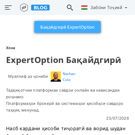
Забо́ни Тоҷикӣ́
Бақайдгирӣ ExpertOption
Хона
ExpertOption Бақайдгирӣ
Nathan
Муаллиф аз ҷониби
Cole
Тадқиқотчии платформаи савдои онлайн ва нависандаи
роҳнамо
Платформаҳои брокерӣ ва системаҳои ҳисобҳои савдоро
таҳқиқ мекунад.
23/07/2026
Насб кардани ҳисоби тиҷоратӣ ва ворид шудан