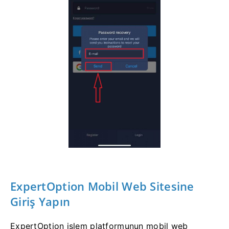
ExpertOption Mobil Web Sitesine
Giriş Yapın
ExpertOption işlem platformunun mobil web