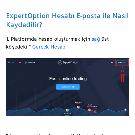
ExpertOption Hesabı E-posta ile Nasıl
Kaydedilir?
1.
Platformda hesap oluşturmak için
sağ
üst
köşedeki “
Gerçek Hesap