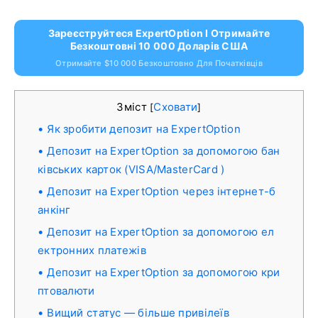
Зареєструйтеся ExpertOption І Отримайте
Безкоштовні 10 000 Доларів США
Отримайте $10 000 Безкоштовно Для Початківців
Зміст
Сховати
[
]
Як зробити депозит на ExpertOption
Депозит на ExpertOption за допомогою бан
ківських карток (VISA/MasterCard )
Депозит на ExpertOption через інтернет-б
анкінг
Депозит на ExpertOption за допомогою ел
ектронних платежів
Депозит на ExpertOption за допомогою кри
птовалюти
Вищий статус — більше привілеїв