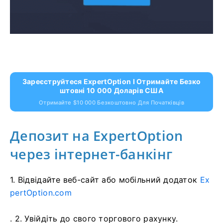
Зареєструйтеся ExpertOption І Отримайте Безко
Штовні 10 000 Доларів США
Отримайте $10 000 Безкоштовно Для Початківців
Депозит на ExpertOption
через інтернет-банкінг
1. Відвідайте
веб-сайт або мобільний додаток
Ex
pertOption.com
. 2. Увійдіть до свого торгового рахунку.