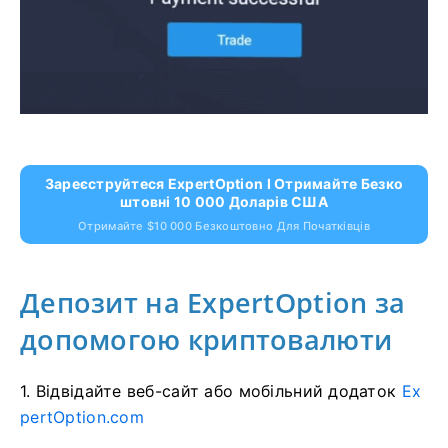
Зареєструйтеся ExpertOption І Отримайте Безко
Штовні 10 000 Доларів США
Отримайте $10 000 Безкоштовно Для Початківців
Депозит на ExpertOption за
допомогою криптовалюти
1. Відвідайте
веб-сайт або мобільний додаток
Ex
pertOption.com