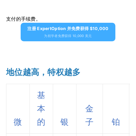
支付的手续费。
注册 ExpertOption 并免费获得 $10,000
为初学者免费获得 10,000 美元
地位越高，特权越多
基
本
金
微
的
银
子
铂