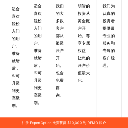
适合
我们
明智的
我们为
适合
喜欢
的大
投资从
认真的
喜欢
轻松
多数
黄金账
投资者
轻松
入门
客户
户开
提供最
入门
的用
都从
始。尊
专业的
的用
户。
银级
享专属
服务和
户。
准备
账户
权益，
专属的
准备
就绪
开
让您的
客户经
就绪
后，
始。
账户价
理。
后，
即可
包含
值最大
即可
升级
免费
化。
升级
到更
咨
到更
高级
询。
高级
别。
别。
注册 ExpertOption 免费获得 $10,000 到 DEMO 账户