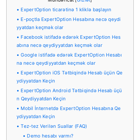
[
]
ExpertOption ticarətinə 1 kliklə başlayın
E-poçtla ExpertOption Hesabına necə qeydi
yyatdan keçmək olar
Facebook istifadə edərək ExpertOption Hes
abına necə qeydiyyatdan keçmək olar
Google istifadə edərək ExpertOption Hesabı
na necə qeydiyyatdan keçmək olar
ExpertOption iOS Tətbiqində Hesab üçün Qe
ydiyyatdan Keçin
ExpertOption Android Tətbiqində Hesab üçü
n Qeydiyyatdan Keçin
Mobil İnternetdə ExpertOption Hesabına Qe
ydiyyatdan Keçin
Tez-tez Verilən Suallar (FAQ)
Demo hesabı varmı?