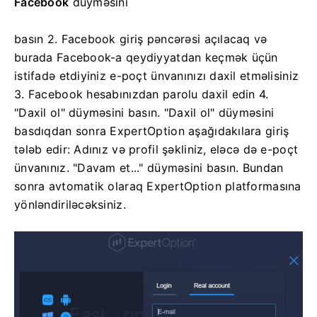
Facebook
düyməsini
basın
2. Facebook giriş pəncərəsi açılacaq və
burada Facebook-a qeydiyyatdan keçmək üçün
istifadə etdiyiniz e-poçt ünvanınızı daxil etməlisiniz
3. Facebook hesabınızdan parolu daxil edin
4.
"Daxil ol" düyməsini basın.
"Daxil ol" düyməsini
basdıqdan sonra ExpertOption aşağıdakılara giriş
tələb edir: Adınız və profil şəkliniz, eləcə də e-poçt
ünvanınız. "Davam et..." düyməsini basın.
Bundan
sonra avtomatik olaraq ExpertOption platformasına
yönləndiriləcəksiniz.