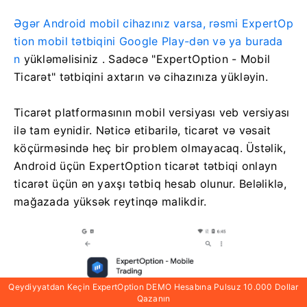
Əgər Android mobil cihazınız varsa, rəsmi ExpertOp
tion mobil tətbiqini Google Play-dən və ya burada
n
yükləməlisiniz
. Sadəcə "ExpertOption - Mobil
Ticarət" tətbiqini axtarın və cihazınıza yükləyin.
Ticarət platformasının mobil versiyası veb versiyası
ilə tam eynidir. Nəticə etibarilə, ticarət və vəsait
köçürməsində heç bir problem olmayacaq. Üstəlik,
Android üçün ExpertOption ticarət tətbiqi onlayn
ticarət üçün ən yaxşı tətbiq hesab olunur. Beləliklə,
mağazada yüksək reytinqə malikdir.
Qeydiyyatdan Keçin ExpertOption DEMO Hesabına Pulsuz 10.000 Dollar
Qazanın