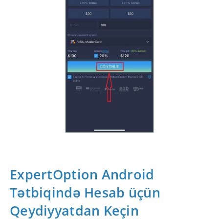
ExpertOption Android
Tətbiqində Hesab üçün
Qeydiyyatdan Keçin