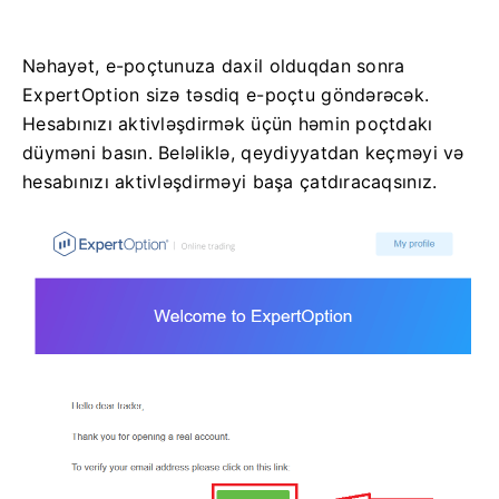
Nəhayət, e-poçtunuza daxil olduqdan sonra
ExpertOption sizə təsdiq e-poçtu göndərəcək.
Hesabınızı aktivləşdirmək üçün həmin poçtdakı
düyməni basın. Beləliklə, qeydiyyatdan keçməyi və
hesabınızı aktivləşdirməyi başa çatdıracaqsınız.