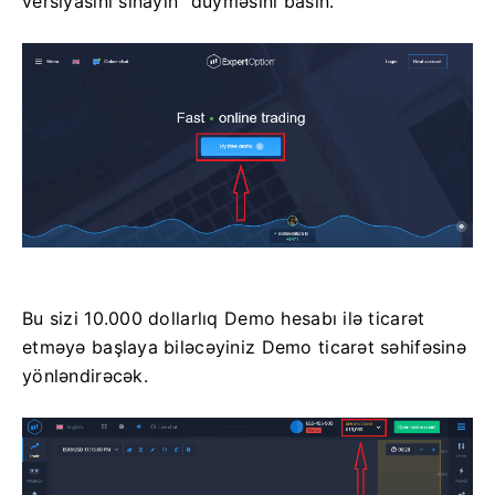
versiyasını sınayın" düyməsini basın.
Bu sizi 10.000 dollarlıq Demo hesabı ilə ticarət
etməyə başlaya biləcəyiniz Demo ticarət səhifəsinə
yönləndirəcək.