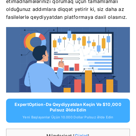
etimadnamələrinizi qorumaq üçün tamamlamalı
olduğunuz addımlara diqqət yetirir ki, siz daha az
fasilələrlə qeydiyyatdan platformaya daxil olasınız.
ExpertOption-Də Qeydiyyatdan Keçin Və $10,000
Pulsuz Əldə Edin
Yeni Başlayanlar Üçün 10.000 Dollar Pulsuz Əldə Edin
Mündəricat
Gizlət