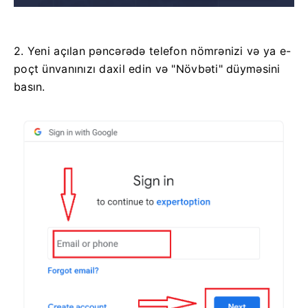
2. Yeni açılan pəncərədə telefon nömrənizi və ya e-
poçt ünvanınızı daxil edin və "Növbəti" düyməsini
basın.