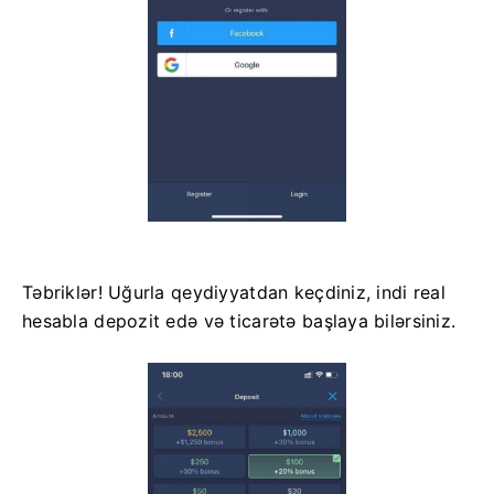
Təbriklər! Uğurla qeydiyyatdan keçdiniz, indi real
hesabla depozit edə və ticarətə başlaya bilərsiniz.