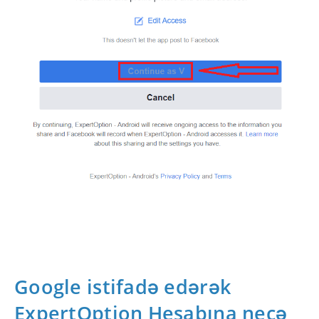
Google istifadə edərək
ExpertOption Hesabına necə