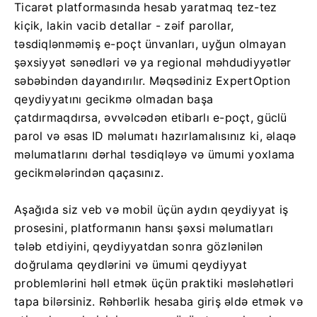
Ticarət platformasında hesab yaratmaq tez-tez
kiçik, lakin vacib detallar - zəif parollar,
təsdiqlənməmiş e-poçt ünvanları, uyğun olmayan
şəxsiyyət sənədləri və ya regional məhdudiyyətlər
səbəbindən dayandırılır. Məqsədiniz ExpertOption
qeydiyyatını gecikmə olmadan başa
çatdırmaqdırsa, əvvəlcədən etibarlı e-poçt, güclü
parol və əsas ID məlumatı hazırlamalısınız ki, əlaqə
məlumatlarını dərhal təsdiqləyə və ümumi yoxlama
gecikmələrindən qaçasınız.
Aşağıda siz veb və mobil üçün aydın qeydiyyat iş
prosesini, platformanın hansı şəxsi məlumatları
tələb etdiyini, qeydiyyatdan sonra gözlənilən
doğrulama qeydlərini və ümumi qeydiyyat
problemlərini həll etmək üçün praktiki məsləhətləri
tapa bilərsiniz. Rəhbərlik hesaba giriş əldə etmək və