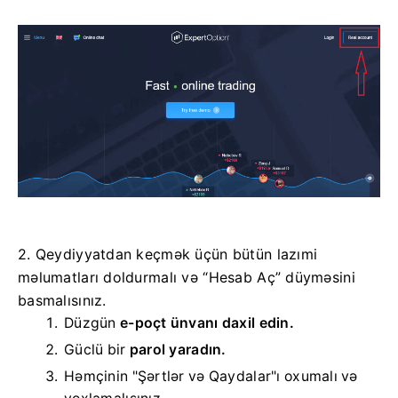
2. Qeydiyyatdan keçmək üçün bütün lazımi
məlumatları doldurmalı və “Hesab Aç” düyməsini
basmalısınız.
Düzgün
e-poçt ünvanı daxil edin.
Güclü bir
parol yaradın.
Həmçinin "Şərtlər və Qaydalar"ı oxumalı və