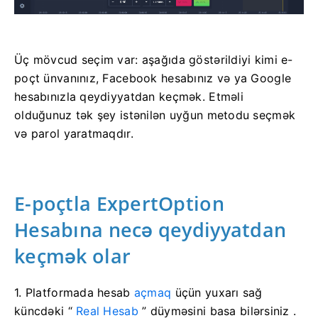
Üç mövcud seçim var: aşağıda göstərildiyi kimi e-
poçt ünvanınız, Facebook hesabınız və ya Google
hesabınızla qeydiyyatdan keçmək. Etməli
olduğunuz tək şey istənilən uyğun metodu seçmək
və parol yaratmaqdır.
E-poçtla ExpertOption
Hesabına necə qeydiyyatdan
keçmək olar
1. Platformada hesab
açmaq
üçün yuxarı sağ
küncdəki “
Real Hesab
” düyməsini basa bilərsiniz .