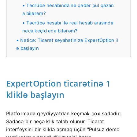
Təcrübə hesabında nə qədər pul qazan
a bilərəm?
Təcrübə hesabı ilə real hesab arasında
necə keçid edə bilərəm?
Nəticə: Ticarət səyahətinizə ExpertOption il
ə başlayın
ExpertOption ticarətinə 1
kliklə başlayın
Platformada qeydiyyatdan keçmək çox sadədir:
Sadəcə bir neçə klik tələb olunur. Ticarət
interfeysini bir kliklə açmaq üçün "Pulsuz demo