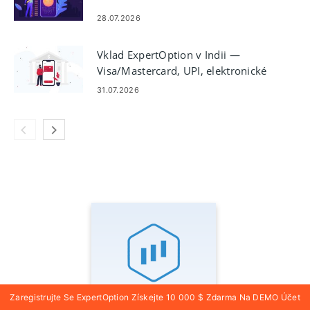
28.07.2026
Vklad ExpertOption v Indii —
Visa/Mastercard, UPI, elektronické
platby a kryptoměny
31.07.2026
Zaregistrujte Se ExpertOption Získejte 10 000 $ Zdarma Na DEMO Účet