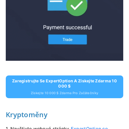
Zaregistrujte Se ExpertOption A Získejte Zdarma 10
000 $
Získejte 10 000 $ Zdarma Pro Začátečníky
Kryptoměny
1. Navštivte webové stránky
ExpertOption.co