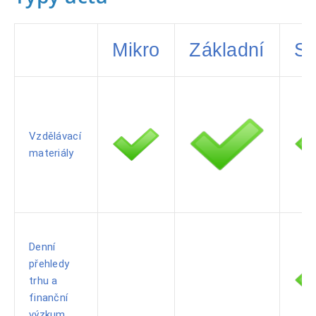
Mikro
Základní
St
Vzdělávací
materiály
Denní
přehledy
trhu a
finanční
výzkum