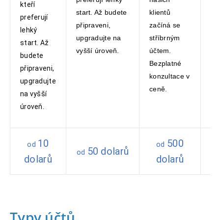
kteří
start. Až budete
klientů
za
preferují
připraveni,
začíná se
zl
lehký
upgradujte na
stříbrným
Vyu
start. Až
vyšší úroveň.
účtem.
úč
budete
Bezplatné
pr
připraveni,
konzultace v
fu
upgradujte
ceně.
na vyšší
úroveň.
10
500
od
od
50 dolarů
od
dolarů
dolarů
Typy účtů