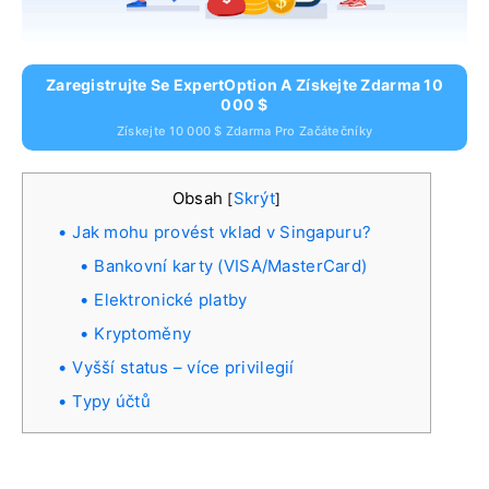
Zaregistrujte Se ExpertOption A Získejte Zdarma 10
000 $
Získejte 10 000 $ Zdarma Pro Začátečníky
Obsah
Skrýt
[
]
Jak mohu provést vklad v Singapuru?
Bankovní karty (VISA/MasterCard)
Elektronické platby
Kryptoměny
Vyšší status – více privilegií
Typy účtů