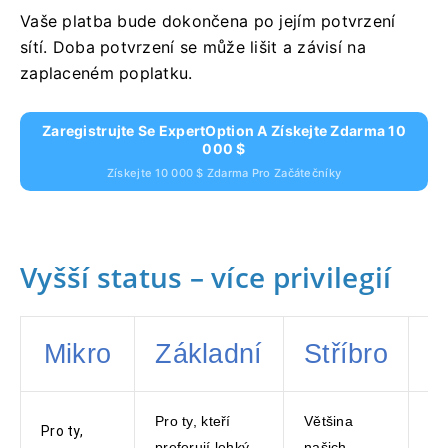
Vaše platba bude dokončena po jejím potvrzení
sítí. Doba potvrzení se může lišit a závisí na
zaplaceném poplatku.
Zaregistrujte Se ExpertOption A Získejte Zdarma 10
000 $
Získejte 10 000 $ Zdarma Pro Začátečníky
Vyšší status – více privilegií
Mikro
Základní
Stříbro
Pro ty, kteří
Většina
Ch
Pro ty,
preferují lehký
našich
in