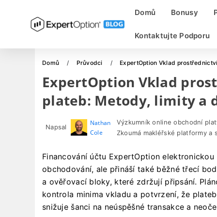
Domů
Bonusy
Kontaktujte Podporu
Domů
Průvodci
ExpertOption Vklad prostřednictv
ExpertOption Vklad pros
plateb: Metody, limity a
Výzkumník online obchodní pla
Nathan
Napsal
Cole
Zkoumá makléřské platformy a 
Financování účtu ExpertOption elektronickou 
obchodování, ale přináší také běžné třecí bo
a ověřovací bloky, které zdržují připsání. Plá
kontrola minima vkladu a potvrzení, že plate
snižuje šanci na neúspěšné transakce a neoče