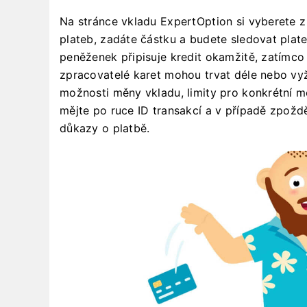
Na stránce vkladu ExpertOption si vyberete 
plateb, zadáte částku a budete sledovat plat
peněženek připisuje kredit okamžitě, zatímco
zpracovatelé karet mohou trvat déle nebo vyž
možnosti měny vkladu, limity pro konkrétní m
mějte po ruce ID transakcí a v případě zpožd
důkazy o platbě.