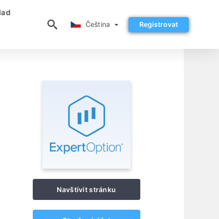
lad
Čeština
Čeština
Registrovat
Navštívit stránku