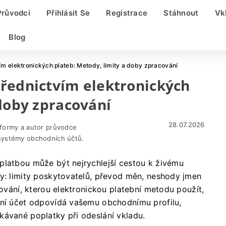
Průvodci
Přihlásit Se
Registrace
Stáhnout
Vk
Blog
ím elektronických plateb: Metody, limity a doby zpracování
třednictvím elektronických
 doby zpracování
28.07.2026
tformy a autor průvodce
systémy obchodních účtů.
platbou může být nejrychlejší cestou k živému
dy: limity poskytovatelů, převod měn, neshody jmen
nování, kterou elektronickou platební metodu použít,
bní účet odpovídá vašemu obchodnímu profilu,
kávané poplatky při odeslání vkladu.