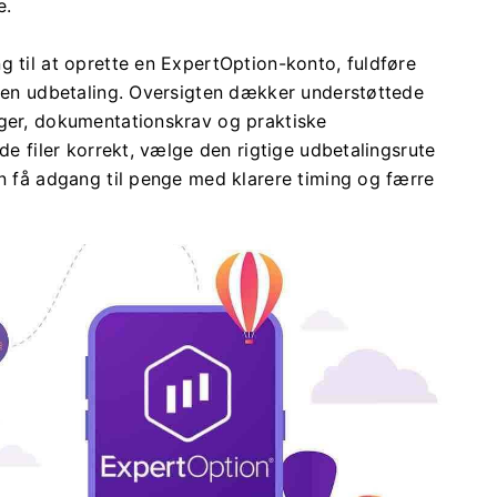
e.
g til at oprette en ExpertOption-konto, fuldføre
e en udbetaling. Oversigten dækker understøttede
nger, dokumentationskrav og praktiske
ede filer korrekt, vælge den rigtige udbetalingsrute
an få adgang til penge med klarere timing og færre