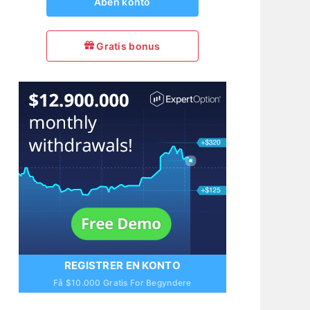
Åben konto
Gratis bonus
REGISTRER EN KONTO
Få $10.000 Gratis For Begyndere