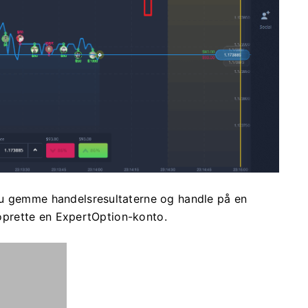
du gemme handelsresultaterne og handle på en
t oprette en ExpertOption-konto.