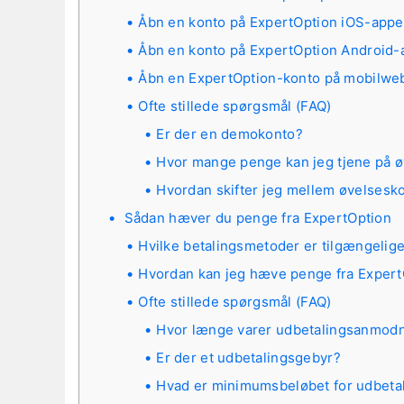
Åbn en konto på ExpertOption iOS-app
Åbn en konto på ExpertOption Android
Åbn en ExpertOption-konto på mobilwe
Ofte stillede spørgsmål (FAQ)
Er der en demokonto?
Hvor mange penge kan jeg tjene på 
Hvordan skifter jeg mellem øvelsesko
Sådan hæver du penge fra ExpertOption
Hvilke betalingsmetoder er tilgængelige
Hvordan kan jeg hæve penge fra Expert
Ofte stillede spørgsmål (FAQ)
Hvor længe varer udbetalingsanmod
Er der et udbetalingsgebyr?
Hvad er minimumsbeløbet for udbeta