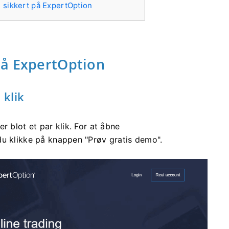
 sikkert på ExpertOption
på ExpertOption
 klik
r blot et par klik. For at åbne
du klikke på knappen "Prøv gratis demo".