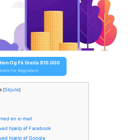
tion Og Få Gratis $10.000
ratis For Begyndere
se
Skjule
[
]
med en e-mail
ved hjælp af Facebook
ved hjælp af Google