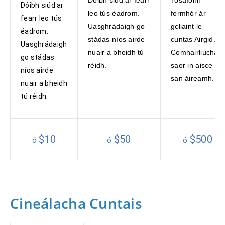
Dóibh siúd ar
leo tús éadrom.
formhór ár
fearr leo tús
Uasghrádaigh go
gcliaint le
éadrom.
stádas níos airde
cuntas Airgid.
Uasghrádaigh
nuair a bheidh tú
Comhairliúcháin
go stádas
réidh.
saor in aisce
níos airde
san áireamh.
nuair a bheidh
tú réidh.
$10
$50
$500
ó
ó
ó
Cineálacha Cuntais