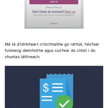
Má tá d’idirbheart críochnaithe go rathúil, feicfear
fuinneog deimhnithe agus cuirfear do chistí i do
chuntas láithreach.