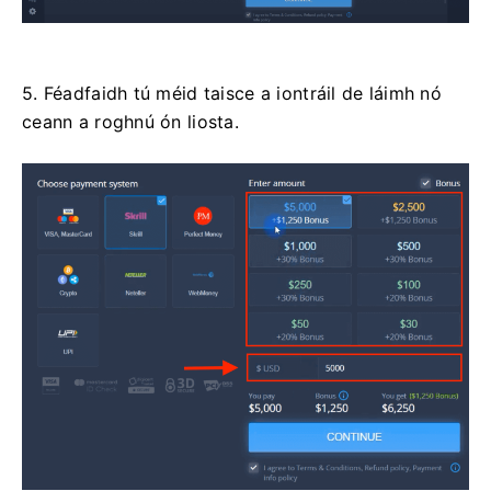
5. Féadfaidh tú méid taisce a iontráil de láimh nó
ceann a roghnú ón liosta.