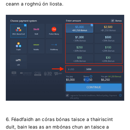
ceann a roghnú ón liosta.
6. Féadfaidh an córas bónas taisce a thairiscint
duit, bain leas as an mbónas chun an taisce a