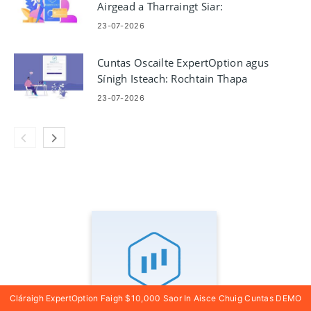
Airgead a Tharraingt Siar:
Céimeanna Logála Isteach &
23-07-2026
Rialacha Íocaíochta
Cuntas Oscailte ExpertOption agus
Sínigh Isteach: Rochtain Thapa
Chuntas
23-07-2026
Cláraigh ExpertOption Faigh $10,000 Saor In Aisce Chuig Cuntas DEMO