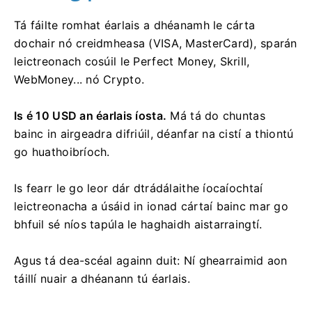
Tá fáilte romhat éarlais a dhéanamh le cárta
dochair nó creidmheasa (VISA, MasterCard), sparán
leictreonach cosúil le Perfect Money, Skrill,
WebMoney... nó Crypto.
Is é 10 USD an éarlais íosta.
Má tá do chuntas
bainc in airgeadra difriúil, déanfar na cistí a thiontú
go huathoibríoch.
Is fearr le go leor dár dtrádálaithe íocaíochtaí
leictreonacha a úsáid in ionad cártaí bainc mar go
bhfuil sé níos tapúla le haghaidh aistarraingtí.
Agus tá dea-scéal againn duit: Ní ghearraimid aon
táillí nuair a dhéanann tú éarlais.