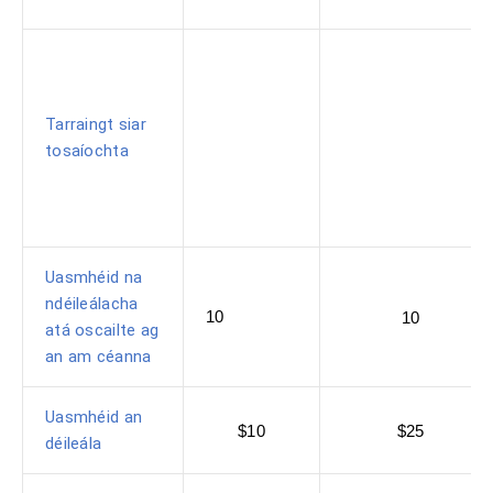
Tarraingt siar
tosaíochta
Uasmhéid na
ndéileálacha
10
10
atá oscailte ag
an am céanna
Uasmhéid an
$10
$25
déileála