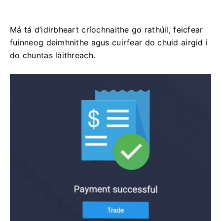
Má tá d’idirbheart críochnaithe go rathúil, feicfear
fuinneog deimhnithe agus cuirfear do chuid airgid i
do chuntas láithreach.