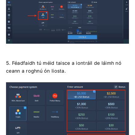
5. Féadfaidh tú méid taisce a iontráil de láimh nó
ceann a roghnú ón liosta.