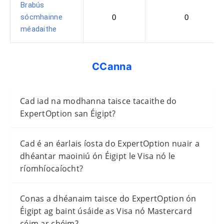
Brabús
sócmhainne
0
0
méadaithe
CCanna
Cad iad na modhanna taisce tacaithe do
ExpertOption san Éigipt?
Cad é an éarlais íosta do ExpertOption nuair a
dhéantar maoiniú ón Éigipt le Visa nó le
ríomhíocaíocht?
Conas a dhéanaim taisce do ExpertOption ón
Éigipt ag baint úsáide as Visa nó Mastercard
céim ar chéim?