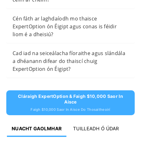
Cén fáth ar laghdaíodh mo thaisce
ExpertOption ón Éigipt agus conas is féidir
liom é a dheisiú?
Cad iad na seiceálacha fíoraithe agus slándála
a dhéanann difear do thaiscí chuig
ExpertOption ón Éigipt?
Cláraigh ExpertOption & Faigh $10,000 Saor In
Aisce
Faigh $10,000 Saor In Aisce Do Thosaitheoirí
NUACHT GAOLMHAR
TUILLEADH Ó ÚDAR