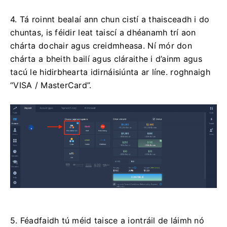
4. Tá roinnt bealaí ann chun cistí a thaisceadh i do
chuntas, is féidir leat taiscí a dhéanamh trí aon
chárta dochair agus creidmheasa. Ní mór don
chárta a bheith bailí agus cláraithe i d’ainm agus
tacú le hidirbhearta idirnáisiúnta ar líne. roghnaigh
“VISA / MasterCard”.
5. Féadfaidh tú méid taisce a iontráil de láimh nó