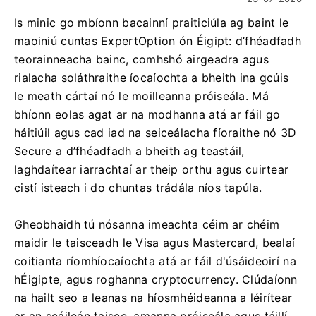
Is minic go mbíonn bacainní praiticiúla ag baint le
maoiniú cuntas ExpertOption ón Éigipt: d’fhéadfadh
teorainneacha bainc, comhshó airgeadra agus
rialacha soláthraithe íocaíochta a bheith ina gcúis
le meath cártaí nó le moilleanna próiseála. Má
bhíonn eolas agat ar na modhanna atá ar fáil go
háitiúil agus cad iad na seiceálacha fíoraithe nó 3D
Secure a d’fhéadfadh a bheith ag teastáil,
laghdaítear iarrachtaí ar theip orthu agus cuirtear
cistí isteach i do chuntas trádála níos tapúla.
Gheobhaidh tú nósanna imeachta céim ar chéim
maidir le taisceadh le Visa agus Mastercard, bealaí
coitianta ríomhíocaíochta atá ar fáil d'úsáideoirí na
hÉigipte, agus roghanna cryptocurrency. Clúdaíonn
na hailt seo a leanas na híosmhéideanna a léirítear