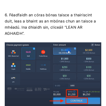
6. Féadfaidh an córas bónas taisce a thairiscint
duit, leas a bhaint as an mbónas chun an taisce a
mhéadú. Ina dhiaidh sin, cliceáil “LEAN AR
AGHAIDH”.