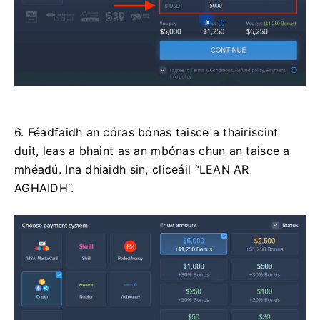
6. Féadfaidh an córas bónas taisce a thairiscint
duit, leas a bhaint as an mbónas chun an taisce a
mhéadú. Ina dhiaidh sin, cliceáil “LEAN AR
AGHAIDH”.