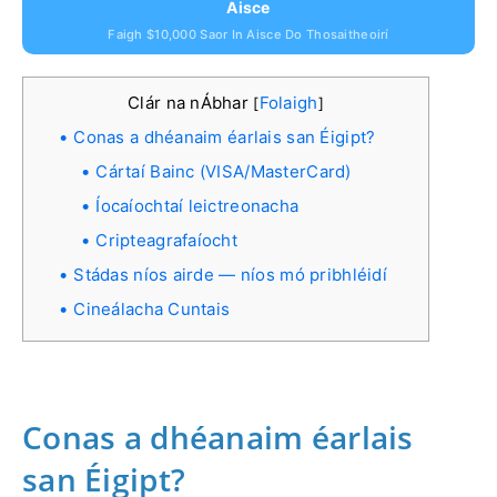
Aisce
Faigh $10,000 Saor In Aisce Do Thosaitheoirí
Clár na nÁbhar
Folaigh
[
]
Conas a dhéanaim éarlais san Éigipt?
Cártaí Bainc (VISA/MasterCard)
Íocaíochtaí leictreonacha
Cripteagrafaíocht
Stádas níos airde — níos mó pribhléidí
Cineálacha Cuntais
Conas a dhéanaim éarlais
san Éigipt?