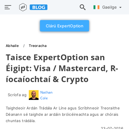
Gaeilge
Clárú ExpertOption
Abhaile
Treoracha
Taisce ExpertOption san
Éigipt: Visa / Mastercard, R-
íocaíochtaí & Crypto
Nathan
Scríofa ag
Cole
Taighdeoir Ardán Trádála Ar Líne agus Scríbhneoir Treoraithe
Déanann sé taighde ar ardáin bróicéireachta agus ar chórais
chuntas trádála.
23-07-2026