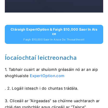
Cláraigh ExpertOption & Faigh $10,000 Saor In Ais
Ce
Faigh $10,000 Saor In Aisce Do Thosaitheoirí
Íocaíochtaí leictreonacha
1. Tabhair cuairt ar
shuíomh gréasáin nó ar an aip
shoghluaiste
ExpertOption.com
. 2. Logáil isteach i do chuntas trádála.
3. Cliceáil ar “Airgeadas” sa chúinne uachtarach ar
chlé den roghchlár agus cliceáil ar “Taisce”.