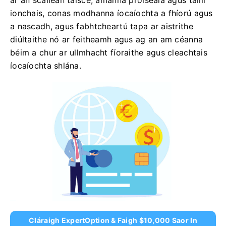
ar an scáileán taisce, amanna próiseála agus táillí
ionchais, conas modhanna íocaíochta a fhíorú agus
a nascadh, agus fabhtcheartú tapa ar aistrithe
diúltaithe nó ar feitheamh agus ag an am céanna
béim a chur ar ullmhacht fíoraithe agus cleachtais
íocaíochta shlána.
Cláraigh ExpertOption & Faigh $10,000 Saor In