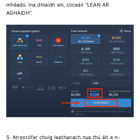
mhéadú. Ina dhiaidh sin, cliceáil “LEAN AR
AGHAIDH”.
5. Atreorófar chuig leathanach nua thú áit a n-