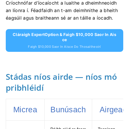
Críochnófar d’íocaíocht a luaithe a dheimhneoidh
an líonra í. Féadfaidh an t-am deimhnithe a bheith
éagsúil agus braitheann sé ar an táille a íocadh.
Cláraigh ExpertOption & Faigh $10,000 Saor In Ais
Ce
Faigh $10,000 Saor In Aisce Do Thosaitheoirí
Stádas níos airde — níos mó
pribhléidí
Micrea
Bunúsach
Airgead
Dóibh siúd ar fearr
Tosaíonn