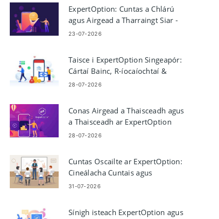
ExpertOption: Cuntas a Chlárú
agus Airgead a Tharraingt Siar -
Próiseas & Teorainneacha
23-07-2026
Taisce i ExpertOption Singeapór:
Cártaí Bainc, R-íocaíochtaí &
Crypto
28-07-2026
Conas Airgead a Thaisceadh agus
a Thaisceadh ar ExpertOption
28-07-2026
Cuntas Oscailte ar ExpertOption:
Cineálacha Cuntais agus
Céimeanna Socraithe
31-07-2026
Sínigh isteach ExpertOption agus