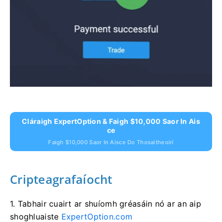
Cláraigh ExpertOption & Faigh $10,000 Saor In Ais
Ce
Faigh $10,000 Saor In Aisce Do Thosaitheoirí
Cripteagrafaíocht
1. Tabhair cuairt ar
shuíomh gréasáin nó ar an aip
shoghluaiste
ExpertOption.com