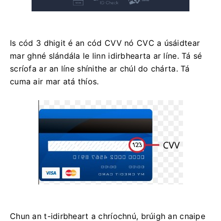
Is cód 3 dhigit é an cód CVV nó СVС a úsáidtear
mar ghné slándála le linn idirbhearta ar líne. Tá sé
scríofa ar an líne shínithe ar chúl do chárta. Tá
cuma air mar atá thíos.
Chun an t-idirbheart a chríochnú, brúigh an cnaipe