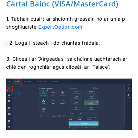
Cártaí Bainc (VISA/MasterCard)
1. Tabhair cuairt ar
shuíomh gréasáin nó ar an aip
shoghluaiste
ExpertOption.com
. 2. Logáil isteach i do chuntas trádála.
3. Cliceáil ar “Airgeadas” sa chúinne uachtarach ar
chlé den roghchlár agus cliceáil ar “Taisce”.