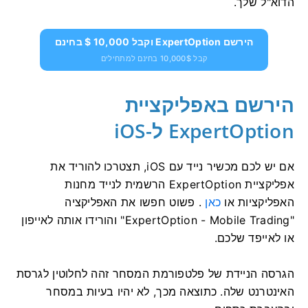
הדוא"ל שלך.
הירשם ExpertOption וקבל 10,000 $ בחינם
קבל 10,000$ בחינם למתחילים
הירשם באפליקציית
ExpertOption ל-iOS
אם יש לכם מכשיר נייד עם iOS, תצטרכו להוריד את
אפליקציית ExpertOption הרשמית לנייד מחנות
האפליקציות או
כאן
. פשוט חפשו את האפליקציה
"ExpertOption - Mobile Trading" והורידו אותה לאייפון
או לאייפד שלכם.
הגרסה הניידת של פלטפורמת המסחר זהה לחלוטין לגרסת
האינטרנט שלה. כתוצאה מכך, לא יהיו בעיות במסחר