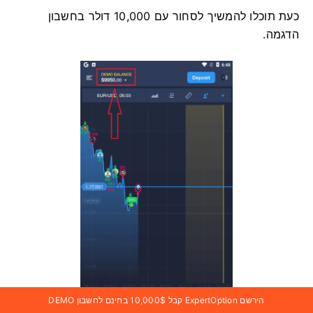
כעת תוכלו להמשיך לסחור עם 10,000 דולר בחשבון
הדגמה.
הירשם ExpertOption קבל 10,000$ בחינם לחשבון DEMO