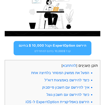
הירשם ExpertOption וקבל 10,000 $ בחינם
קבל 10,000$ בחינם למתחילים
תוֹכֶן הָעִניָנִים
להתחבא
]
[
הפעל את ממשק המסחר בלחיצה אחת
כיצד להירשם באמצעות דוא"ל
איך להירשם עם חשבון פייסבוק
כיצד להירשם עם חשבון גוגל
הירשם באפליקציית ExpertOption ל-iOS